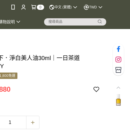
0
中文 (繁體)
TWD
購物說明
下．淨白美人油30ml｜一日茶道
Y
1,800免運
880