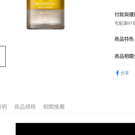
付款與運
宅配滿NT$
付款方式
商品特色
信用卡一
商品編號
商品相關分
10062916
信用卡分
商品特色
臉部保養 Fa
3 期 
分享
以７：
6 期 
合作金
肌膚補
華南商
美白機
合作金
超商取貨
上海商
華南商
銷售重點
國泰世
LINE Pay
上海商
揉合花朵
臺灣中
說明
商品規格
相關推薦
國泰世
匯豐（
Apple Pay
臺灣中
聯邦商
匯豐（
街口支付
元大商
聯邦商
玉山商
元大商