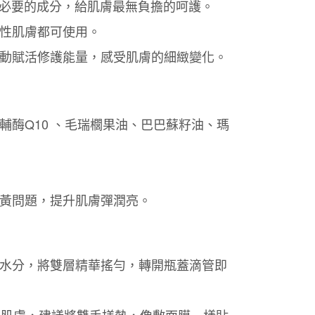
餘不必要的成分，給肌膚最無負擔的呵護。
功／繳費後需取消欲退款等相關疑問，請聯繫「AFTEE先享後
1取貨
援中心」
https://netprotections.freshdesk.com/support/home
性肌膚都可使用。
30，滿NT$2,000(含以上)免運費
項】
動賦活修護能量，感受肌膚的細緻變化。
恩沛科技股份有限公司提供之「AFTEE先享後付」服務完成之
依本服務之必要範圍內提供個人資料，並將交易相關給付款項請
00，滿NT$1,800(含以上)免運費
讓予恩沛科技股份有限公司。
個人資料處理事宜，請瀏覽以下網址：
ee.tw/terms/#terms3
酶Q10 、毛瑞櫚果油、巴巴蘇籽油、瑪
年的使用者請事先徵得法定代理人或監護人之同意方可使用
E先享後付」，若未經同意申辦者引起之損失，本公司不負相關責
AFTEE先享後付」時，將依據個別帳號之用戶狀況，依本公司
核予不同之上限額度；若仍有額度不足之情形，本公司將視審查
用戶進行身份認證。
黃問題，提升肌膚彈潤亮。
一人註冊多個帳號或使用他人資訊註冊。若發現惡意使用之情
科技股份有限公司將有權停止該用戶之使用額度並採取法律行
水分，將雙層精華搖勻，轉開瓶蓋滴管即
部肌膚，建議將雙手搓熱，像敷面膜一樣貼