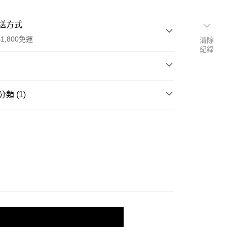
送方式
1,800免運
清除
紀錄
次付款
類 (1)
期付款
ce Care
臉部保養
0 利率 每期
NT$960
21家銀行
３比例完美調和－純淨植物油和多種植萃精油成分，為
0 利率 每期
NT$480
21家銀行
庫商業銀行
第一商業銀行
水、補油，蘊含源自花朵與青草的美白精華，啟動肌膚
業銀行
彰化商業銀行
制，改善膚色暗沉不均。
庫商業銀行
第一商業銀行
付款
業儲蓄銀行
台北富邦商業銀行
業銀行
彰化商業銀行
華商業銀行
兆豐國際商業銀行
業儲蓄銀行
台北富邦商業銀行
精萃的植物精華油
小企業銀行
台中商業銀行
華商業銀行
兆豐國際商業銀行
台灣）商業銀行
華泰商業銀行
小企業銀行
台中商業銀行
業銀行
遠東國際商業銀行
台灣）商業銀行
華泰商業銀行
業銀行
永豐商業銀行
業銀行
遠東國際商業銀行
業銀行
星展（台灣）商業銀行
業銀行
永豐商業銀行