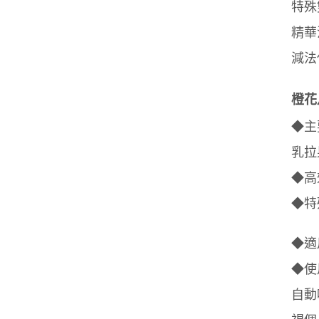
特殊
精華
減法
橙花
◆主
乳拉
◆高
◆特
◆適
◆使
自動
視個