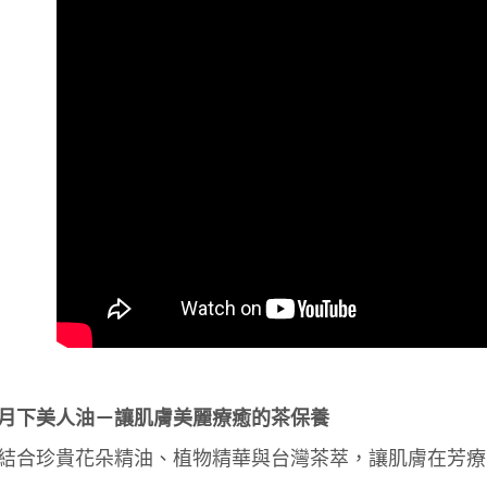
悠遊付
台新國
玉山商
台灣樂
台新國
Google Pa
台灣樂
全盈+PAY
AFTEE先
相關說明
【關於「A
ATM付款
AFTEE
便利好安
１．簡單
２．便利
運送方式
３．安心
全家取貨
【「AFT
每筆NT$1
１．於結帳
付」結帳
付款後全
２．訂單
３．收到繳
每筆NT$1
／ATM／
月下美人油－讓肌膚美麗療癒的茶保養
※ 請注意
7-11取貨
絡購買商品
結合珍貴花朵精油、植物精華與台灣茶萃，讓肌膚在芳療
先享後付
每筆NT$1
※ 交易是