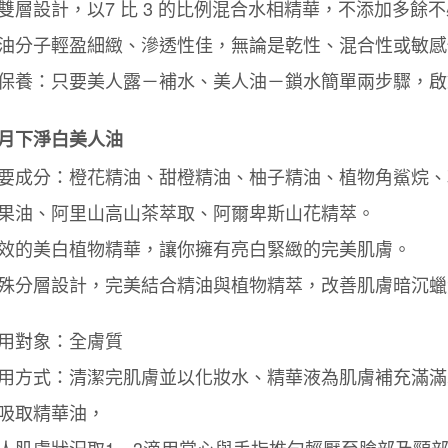
雙層設計，以7 比 3 的比例混合水相精華，不添加多
是否繳費成
付款後7-1
付客戶支
油分子輕盈細緻、滲透性佳，無論是乾性、混合性或敏感
每筆NT$1
【注意事
保養：只要美人露－補水、美人油－鎖水簡單兩步驟，啟
宅配
１．透過由
交易，需
每筆NT$1
求債權轉
月下淨白美人油
２．關於
https://aft
要成分：橙花精油、甜橙精油、柚子精油、植物角鯊烷、輔
３．未成
「AFTE
果油、阿里山高山茶萃取、阿爾卑斯山花精萃。
任。
４．使用「
效的美白植物精華，讓你擁有亮白緊緻的完美肌膚。
即時審查
結果請求
殊分層設計，完美結合精油與植物精萃，改善肌膚暗沉蠟
５．嚴禁
形，恩沛
動。
用對象：全膚質
用方式：清潔完肌膚並以化妝水、精華液為肌膚補充滿滿
吸取精華油，
人肌膚狀況取1－3滴用掌心與手指推勻輕壓至臉部及頸