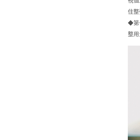
住整
◆第
整用