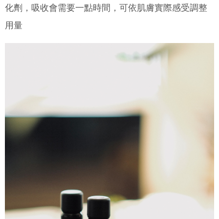
化劑，吸收會需要一點時間，可依肌膚實際感受調整
penggunaan pada data peribadi. Jika anda tidak bersetuju dengan data
peribadi yang disenaraikan seperti di atas akan dikumpul dan digunakan
用量
oleh AFTEE, sila jangan gunakan perkhidmatan ini.