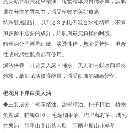
完美結合珍貴花朵精油、植物精華與台灣茶萃，讓肌
2. Anda boleh meneruskan pembayaran selepas pengesahan SMS.
Pilihan Penghantaran
3. Tiada bayaran diperlukan apabila pesanan disahkan. Produk akan
膚在芳療的香氣中，感受植物的美好療癒。
dihantar ke alamat yang ditetapkan.
全家取貨付款
4. Setelah pesanan disahkan, anda akan menerima SMS pembayaran
特殊雙層設計，以7 比 3 的比例混合水相精華，不添
NT$130/pesanan | Penghantaran percuma untuk pesanan
manakala ahli aplikasi akan menerima pemberitahuan tolak aplikasi
NT$2,000 atau lebih
AFTEE.
加多餘不必要的成分，給肌膚最無負擔的呵護。
5. Tiada bayaran diperlukan apabila anda menerima produk. Sila buat
pembayaran di empat kedai serbaneka utama, ATM atau perbankan
付款後全家取貨
精華油分子輕盈細緻、滲透性佳，無論是乾性、混合
dalam talian dengan SMS pembayaran atau pemberitahuan tolak aplikasi
NT$130/pesanan | Penghantaran percuma untuk pesanan
AFTEE.
性或敏感性肌膚都可使用。
NT$2,000 atau lebih
Sila ambil perhatian bahawa tempoh pembayaran adalah 14 hari. Walau
減法保養：只要美人露－補水、美人油－鎖水簡單兩
7-11取貨付款
bagaimanapun, bagi mereka yang telah memuat turun Aplikasi AFTEE
dan mendaftar sebagai ahli AFTEE boleh menikmati tempoh pembayaran
步驟，啟動賦活修護能量，感受肌膚的細緻變化。
NT$130/pesanan | Penghantaran percuma untuk pesanan
sehingga 45 hari.
NT$2,000 atau lebih
Tempoh pembayaran dikira dari masa kedai meminta pembayaran anda,
橙花月下淨白美人油
付款後7-11取貨
ditambah dengan bilangan hari yang boleh dilanjutkan oleh AFTEE. Anda
boleh melanjutkan tempoh pembayaran anda sebelum anda menerima
◆主要成分：橙花精油、甜橙精油、柚子精油、植物
NT$130/pesanan | Penghantaran percuma untuk pesanan
pesanan. Walau bagaimanapun, tiada jaminan bahawa anda boleh
NT$2,000 atau lebih
menerima pesanan anda semasa tempoh pembayaran (cth.: produk
角鯊烷、輔酶Q10 、毛瑞櫚果油、巴巴蘇籽油、瑪乳
prapesanan atau produk yang mungkin mengambil masa yang lebih
宅配
lama untuk dihantar). Oleh itu, anda dikehendaki membuat pembayaran
拉果油、阿里山高山茶萃取、阿爾卑斯山花精萃。
kepada AFTEE dalam tempoh sama ada anda menerima pesanan.
NT$100/pesanan | Penghantaran percuma untuk pesanan