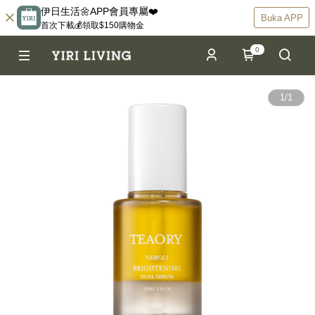
伊日生活🌼APP會員專屬❤️
Buka APP
首次下載💰領取$150購物金
0
1
/
1