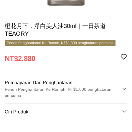
橙花月下．淨白美人油30ml｜一日茶道
TEAORY
Penuh Penghantaran Ke Rumah, NT$1,800 penghataran percuma
NT$2,880
Pembayaran Dan Penghantaran
Penuh Penghantaran Ke Rumah, NT$1,800 penghataran
percuma
Kaedah Pembayaran
Ciri Produk
Kad Kredit (Bayaran Penuh)
No. Produk
Ansuran Kad Kredit
10062916