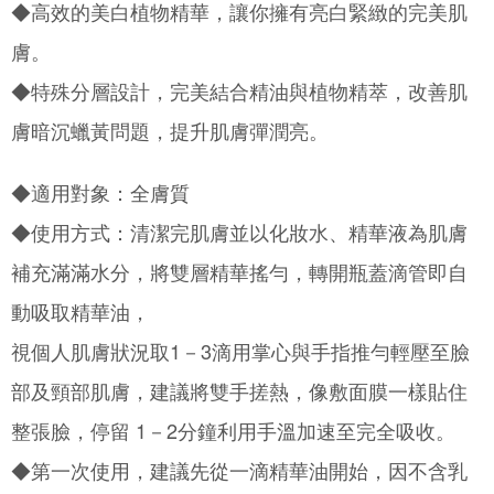
◆高效的美白植物精華，讓你擁有亮白緊緻的完美肌
NT$1,800 atau lebih
Kedua, Sekatan Pembayaran
1. Jumlah yang diperakui untuk pengguna kali pertama boleh sehingga
膚。
NT$10,000. Amaun diperakui sebenar yang diluluskan akan berdasarkan
keputusan pensijilan dan semakan oleh AFTEE.
◆特殊分層設計，完美結合精油與植物精萃，改善肌
2. Amaun perbelanjaan minimum mestilah lebih besar daripada NT$20.
3. Pada masa ini hanya tersedia untuk ahli Taiwan.
膚暗沉蠟黃問題，提升肌膚彈潤亮。
Ketiga, Syarat Perkhidmatan
Perkhidmatan AFTEE Beli Sekarang Bayar Kemudian disediakan oleh NP
◆適用對象：全膚質
Taiwan, Inc. dan AFTEE akan membuat bil kepada pengguna. AFTEE
akan menggunakan data peribadi yang dikumpul (termasuk nama
◆使用方式：清潔完肌膚並以化妝水、精華液為肌膚
pembeli, no. telefon, nama penerima, no. telefon, alamat penerima) untuk
penggunaan perkhidmatan. Sila rujuk kepada "Penyata Pengumpulan
補充滿滿水分，將雙層精華搖勻，轉開瓶蓋滴管即自
Data Peribadi, Pemprosesan, Penggunaan"
(https://aftee.tw/privacypolicy/
) untuk maklumat lanjut.
動吸取精華油，
Jumlah yang diperakui untuk pengguna kali pertama yang lulus
視個人肌膚狀況取1－3滴用掌心與手指推勻輕壓至臉
kelulusan boleh sehingga NT$10,000. Jika pengguna tidak membuat
pembayaran dalam tempoh tersebut, yuran pembayaran lewat sebanyak
部及頸部肌膚，建議將雙手搓熱，像敷面膜一樣貼住
20% setahun akan dikenakan. Pengguna bawah umur dikehendaki
mendapatkan kebenaran daripada ibu bapa atau penjaga yang sah
整張臉，停留 1－2分鐘利用手溫加速至完全吸收。
untuk menggunakan AFTEE.
◆第一次使用，建議先從一滴精華油開始，因不含乳
Sila hubungi NP Taiwan Inc. di
cs_tw@netprotections.co.jp
jika anda
mempunyai sebarang kebimbangan mengenai pemprosesan dan