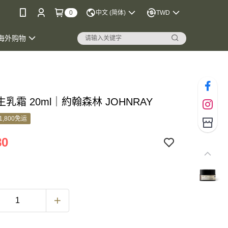
0
中文 (简体)
TWD
海外购物
乳霜 20ml｜約翰森林 JOHNRAY
1,800免运
80