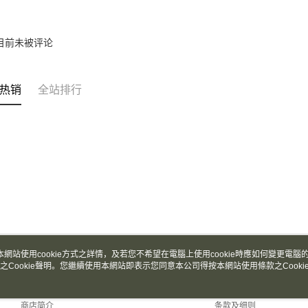
台湾乐
台新国
Google Pa
台湾乐
Plus PAY
目前未被评论
AFTEE先
相关说明
一、關於 A
热销
全站排行
ATM付款
1. 於付
窗。
2. 進行
3. 訂單
运送方式
4. 下訂
AFTEE 
全家取貨
5. 收到
每笔NT$1
APP於四
付款後全
請留意繳費期
享有最長 
每笔NT$1
繳費期限，
本網站使用cookie方式之詳情，及若您不希望在電腦上使用cookie時應如何變更電腦的c
7-11取貨
算出。使用
之Cookie聲明。您繼續使用本網站即表示您同意本公司得按本網站使用條款之Cooki
关于我们
客服资讯
定能夠在期
每笔NT$1
收到商品與
品牌故事
购物说明
付款後7-1
商店简介
条款及细则