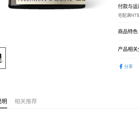
付款与运
宅配满NT$
付款方式
商品特色
信用卡一
商品编号
产品相关分
10116043
信用卡分
商品特色
草本修護 He
3期 0
分享
嚴選茶
6期 0
合作金
躁動肌
华南商
合作金
超商取货
销售重点
上海商
华南商
油性肌膚
国泰世
LINE Pay
上海商
台湾中
说明
相关推荐
国泰世
汇丰（
Apple Pay
台湾中
联邦商
汇丰（
街口支付
元大商
联邦商
玉山商
元大商
悠遊付
台新国
玉山商