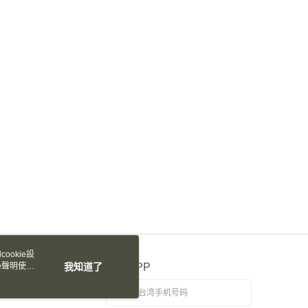
天信用卡公司
际商业银行
中国信托商业银行
y
天信用卡公司
享后付
FTEE先享後付
款方式選擇AFTEE先享後付，將跳出AFTEE先享後付手機驗證視
簡訊驗證之後，即可完成結帳手續。
確認後不需事先繳費，商品會配送至您的指定地址。
完成後，您的手機會收到一封繳費通知簡訊，APP會員則會收到
APP推播通知。
付款
商品當下無需繳費，確認無誤後，請再利用繳費通知簡訊或AFTEE
30，满NT$2,000(含以上)免运费
大便利商店‧ATM/網銀等方式進行付款。
家取貨
限為 14 天。唯有下載 AFTEE App 成為 AFTEE 會員者方能
45 天內付款之服務。
30，满NT$2,000(含以上)免运费
為商家向您請款的時間，再加上使用AFTEE可延長的天數所計
ookie設
付款
AFTEE下訂可以延長您收到商品前的繳費天數，但無法保證一
e聲明使用
我知道了
官方APP
限內收到商品(例如:預購商品或預計到貨時間較長者)。因此無論
30，满NT$2,000(含以上)免运费
否，仍需要請您在AFTEE規定的時間內完成繳費。
1取貨