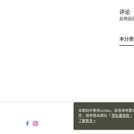
评论
此商品
本分类
本網站中使用cookie，欲查詢有關
定，請參閱本網站「
隱私權條款
」
cookie。
了解更多 >