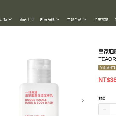
活動
新品上市
所有品牌
主題企劃
企業採購
皇家胭
TEAOR
宅配滿NT$
NT$3
數量