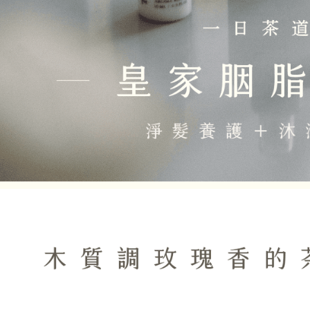
akan meng
pembeli, n
untuk peng
Pengumpul
(https://aft
Jumlah yan
kelulusan 
pembayara
20% setah
mendapatk
untuk men
Sila hubun
mempunyai
penggunaan
peribadi y
digunakan 