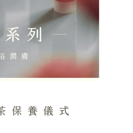
gunakan data peribadi yang dikumpul (termasuk nama
o. telefon, nama penerima, no. telefon, alamat penerima)
gunaan perkhidmatan. Sila rujuk kepada "Penyata
an Data Peribadi, Pemprosesan, Penggunaan"
ee.tw/privacypolicy/
) untuk maklumat lanjut.
g diperakui untuk pengguna kali pertama yang lulus
boleh sehingga NT$10,000. Jika pengguna tidak membuat
n dalam tempoh tersebut, yuran pembayaran lewat sebanyak
un akan dikenakan. Pengguna bawah umur dikehendaki
an kebenaran daripada ibu bapa atau penjaga yang sah
ggunakan AFTEE.
gi NP Taiwan Inc. di
cs_tw@netprotections.co.jp
jika anda
 sebarang kebimbangan mengenai pemprosesan dan
 pada data peribadi. Jika anda tidak bersetuju dengan data
ang disenaraikan seperti di atas akan dikumpul dan
oleh AFTEE, sila jangan gunakan perkhidmatan ini.