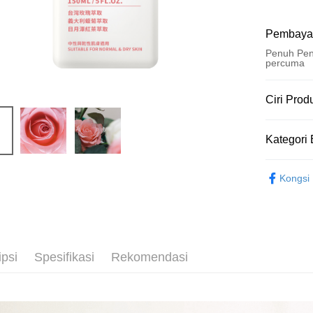
Pembaya
Penuh Pen
percuma
Kaedah 
Ciri Prod
Kad Kredi
No. Produ
Kategori 
10179258
Ansuran K
Ciri Produ
身體保養 Bo
3 ansu
Kongsi
揉合珍
6 ansu
Taiw
加乘保
Hua 
ansura
Sorotan P
Ban
Taiwan 
Pengambil
木質調玫
The 
Hua Na
Comm
ipsi
Spesifikasi
Rekomendasi
LINE Pay
The Sh
Ban
Saving
Bank
Apple Pay
Bank Ca
Taiw
JKOPAY