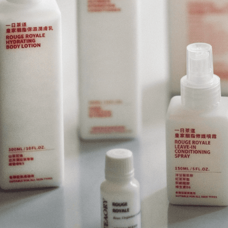
Sila ambil
bagaimanap
7-11取貨
dan mendaf
NT$130/pe
pembayara
NT$2,000 
Tempoh pe
ditambah d
付款後7-1
Anda bole
NT$130/pe
menerima 
NT$2,000 
boleh men
produk pr
宅配
lebih lama
pembayara
NT$100/pe
pesanan.
NT$1,800 
Kedua, Se
宅配 _ 
1. Jumlah 
NT$10,000.
NT$380/pe
berdasarka
NT$3,800 
2. Amaun p
3. Pada ma
Ketiga, Sy
Perkhidma
NP Taiwan