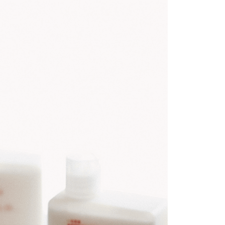
Business Bank
Taichung Commercial Bank
Bank
nk (Taiwan) Limited
Hwatai Bank
t
 Bank (Taiwan)
Hwatai Bank
ank of Taiwan
Far Eastern International Bank
ted
 Commercial Bank
Bank SinoPac
y
n Bank of Taiwan
Far Eastern International
omersial E.SUN
DBS Bank
Bank
tarabangsa Taishin
Bank CTBC
ta Commercial Bank
Bank SinoPac
t Kad Kredit Rakuten
 Komersial E.SUN
DBS Bank
 Antarabangsa
Bank CTBC
hin
Mengenai Perkhidmatan AFTEE Beli Sekarang Bayar
an ATM
kat Kad Kredit
 memilih AFTEE sebagai kaedah pembayaran, mesej
ten Taiwan
n AFTEE akan muncul.
oleh meneruskan pembayaran selepas pengesahan SMS.
Penghantaran
ayaran diperlukan apabila pesanan disahkan. Produk akan
e alamat yang ditetapkan.
付款
h pesanan disahkan, anda akan menerima SMS pembayaran
sanan | Penghantaran percuma untuk pesanan
hli aplikasi akan menerima pemberitahuan tolak aplikasi
atau lebih
ayaran diperlukan apabila anda menerima produk. Sila buat
n di empat kedai serbaneka utama, ATM atau perbankan
家取貨
ian dengan SMS pembayaran atau pemberitahuan tolak
sanan | Penghantaran percuma untuk pesanan
FTEE.
atau lebih