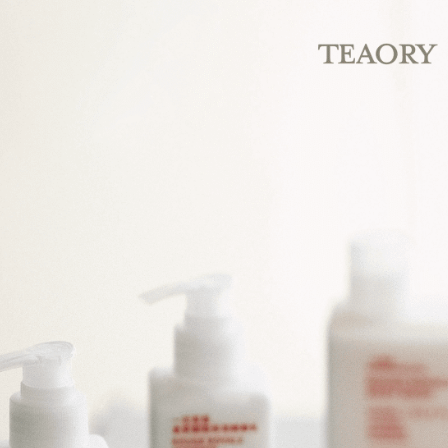
Taiwan 
HSBC Ba
Easy Walle
HSBC
Union B
Limi
Yuanta
Google Pa
Unio
Bank K
Plus PAY
Bank An
Yuan
Syarika
Bank
AFTEE
Taiwan
Bank
Deskripsi
Tais
Pertama, 
Pemindah
Syari
Kemudian
1. Dengan
Raku
pengesaha
2. Anda b
Pilihan 
3. Tiada b
dihantar k
全家取貨
4. Setela
NT$130/pe
manakala a
AFTEE.
NT$2,000 
5. Tiada b
pembayara
付款後全
dalam tal
NT$130/pe
aplikasi A
NT$2,000 