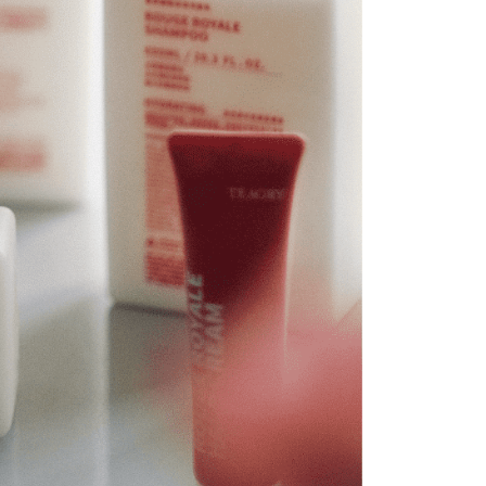
 perhatian bahawa tempoh pembayaran adalah 14 hari. Walau
un, bagi mereka yang telah memuat turun Aplikasi AFTEE
付款
tar sebagai ahli AFTEE boleh menikmati tempoh
sanan | Penghantaran percuma untuk pesanan
n sehingga 45 hari.
atau lebih
mbayaran dikira dari masa kedai meminta pembayaran anda,
engan bilangan hari yang boleh dilanjutkan oleh AFTEE.
1取貨
h melanjutkan tempoh pembayaran anda sebelum anda
sanan | Penghantaran percuma untuk pesanan
pesanan. Walau bagaimanapun, tiada jaminan bahawa anda
atau lebih
erima pesanan anda semasa tempoh pembayaran (cth.:
apesanan atau produk yang mungkin mengambil masa yang
 untuk dihantar). Oleh itu, anda dikehendaki membuat
n kepada AFTEE dalam tempoh sama ada anda menerima
sanan | Penghantaran percuma untuk pesanan
atau lebih
katan Pembayaran
離島（澎湖、金門、馬祖、小琉球、綠島、蘭嶼）
yang diperakui untuk pengguna kali pertama boleh sehingga
 Amaun diperakui sebenar yang diluluskan akan
sanan | Penghantaran percuma untuk pesanan
n keputusan pensijilan dan semakan oleh AFTEE.
atau lebih
erbelanjaan minimum mestilah lebih besar daripada NT$20.
sa ini hanya tersedia untuk ahli Taiwan.
arat Perkhidmatan
tan AFTEE Beli Sekarang Bayar Kemudian disediakan oleh
, Inc. dan AFTEE akan membuat bil kepada pengguna. AFTEE