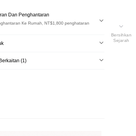
ran Dan Penghantaran
ghantaran Ke Rumah, NT$1,800 penghataran
Bersihkan
Sejarah
Pembayaran
uk
t (Bayaran Penuh)
k
Berkaitan (1)
ad Kredit
k
dy Care
沐浴清潔
ran pada kadar faedah 0,
NT$126
setiap ansuran
貴「台灣玫瑰」與「日月潭紅茶」兩大在地護膚精華，
21 Bank
ran pada kadar faedah 0,
NT$63
setiap
an Cooperative Bank
Bank Komersial Pertama
濕效果，泡沫質地豐密，讓洗後肌膚感受細緻水潤。
Nan Commercial
Chang Hwa Commercial
n
21 Bank
roduk
k
Bank
Cooperative Bank
Bank Komersial Pertama
an di Kedai Serbaneka
瑰香的茶萃沐浴乳
Shanghai
Bank Komersial Taipei
n Commercial Bank
Chang Hwa Commercial Bank
ercial & Savings
Fubon
anghai Commercial &
Bank Komersial Taipei Fubon
k
s Bank
 Cathay United
Mega International
thay United
Mega International Commercial
Commercial Bank
Bank
an Business Bank
Taichung Commercial