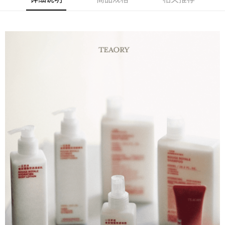
商品特色
6期 0利率，每期
NT$63
21家银行
合作金库商业银行
第一商业银行
揉合珍貴「台灣玫瑰」與「日月潭紅茶」兩大在地護膚精華，加
华南商业银行
彰化商业银行
合作金库商业银行
第一商业银行
超商取货付款
乘保濕效果，泡沫質地豐密，讓洗後肌膚感受細緻水潤。
上海商业储蓄银行
台北富邦商业银行
华南商业银行
彰化商业银行
国泰世华商业银行
兆丰国际商业银行
LINE Pay
上海商业储蓄银行
台北富邦商业银行
销售重点
台湾中小企业银行
台中商业银行
国泰世华商业银行
兆丰国际商业银行
木質調玫瑰香的茶萃沐浴乳
汇丰（台湾）商业银行
华泰商业银行
Apple Pay
台湾中小企业银行
台中商业银行
联邦商业银行
远东国际商业银行
汇丰（台湾）商业银行
华泰商业银行
街口支付
元大商业银行
永丰商业银行
联邦商业银行
远东国际商业银行
玉山商业银行
星展（台湾）商业银行
元大商业银行
永丰商业银行
悠遊付
台新国际商业银行
中国信托商业银行
玉山商业银行
星展（台湾）商业银行
台湾乐天信用卡公司
台新国际商业银行
中国信托商业银行
Google Pay
台湾乐天信用卡公司
Plus PAY
AFTEE先享后付
相关说明
一、關於 AFTEE先享後付
ATM付款
1. 於付款方式選擇AFTEE先享後付，將跳出AFTEE先享後付手機驗證視
窗。
2. 進行簡訊驗證之後，即可完成結帳手續。
运送方式
3. 訂單確認後不需事先繳費，商品會配送至您的指定地址。