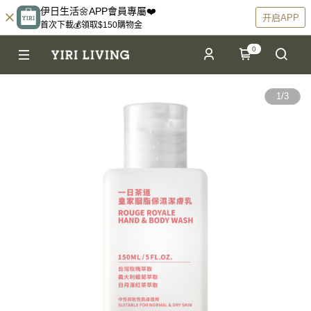
伊日生活🌼APP會員專屬❤️
开启APP
首次下載💰領取$150購物金
0
1
/
3