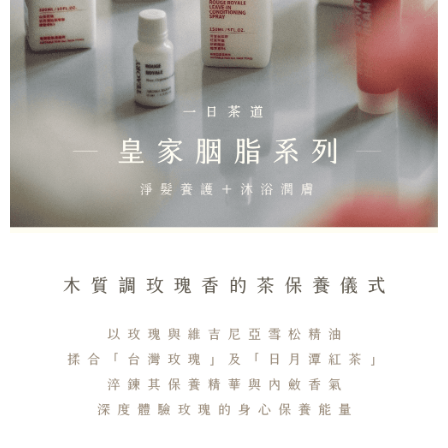
4. 下訂完成後，您的手機會收到一封繳費通知簡訊，APP會員則會收到
全家取貨付款
AFTEE APP推播通知。
每笔NT$130，满NT$2,000(含以上)免运费
5. 收到商品當下無需繳費，確認無誤後，請再利用繳費通知簡訊或AFTEE
APP於四大便利商店‧ATM/網銀等方式進行付款。
付款後全家取貨
請留意繳費期限為 14 天。唯有下載 AFTEE App 成為 AFTEE 會員者方能享
每笔NT$130，满NT$2,000(含以上)免运费
有最長 45 天內付款之服務。
7-11取貨付款
繳費期限，為商家向您請款的時間，再加上使用AFTEE可延長的天數所計算
每笔NT$130，满NT$2,000(含以上)免运费
出。使用AFTEE下訂可以延長您收到商品前的繳費天數，但無法保證一定能
夠在期限內收到商品(例如:預購商品或預計到貨時間較長者)。因此無論收到
付款後7-11取貨
商品與否，仍需要請您在AFTEE規定的時間內完成繳費。
每笔NT$130，满NT$2,000(含以上)免运费
二、付款限制
1. 初次使用 AFTEE 時，將依認證結果及本公司審查結果，核予每個人不同
宅配
之上限額度
2. 結帳金額須大於NT$30
每笔NT$100，满NT$1,800(含以上)免运费
3. 目前僅支援台灣會員
宅配 _ 離島（澎湖、金門、馬祖、小琉球、綠島、蘭嶼）
三、聲明條款
每笔NT$380，满NT$3,800(含以上)免运费
「AFTEE先享後付」(下稱本服務)乃由恩沛科技股份有限公司(下稱 AFTEE )
所提供，並由 AFTEE 向您收取款項。因使用本服務所須提供之個人資料(包
含但不限於訂購人姓名、電話，收件人姓名、電話、收件地址)，將交付予
AFTEE 於本服務必要服務範圍內運用。關於 AFTEE 對於個人資料之蒐集、
處理、利用，詳參 AFTEE 官網之『個人資料蒐集、處理及利用告知聲明』