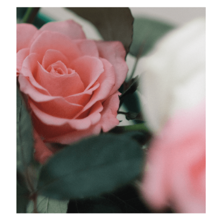
（
https://aftee.tw/privacypolicy/
）。
若款項超過繳費期限，將根據當次的金額加收年利率 16% 的逾期滯納金。
未成年的使用者，請事先徵得法定代理人或監護人之同意方可使用
AFTEE。
若您對於個人資料之處理、利用有任何疑問，或欲行使相關法律權利，請聯
繫恩沛科技股份有限公司。若您不同意我們將上開所示之個人資料，連同必
要之購買訂單資訊提供予 AFTEE ，或讓 AFTEE 蒐集處理利用您的個人資
料，請勿選用本服務。