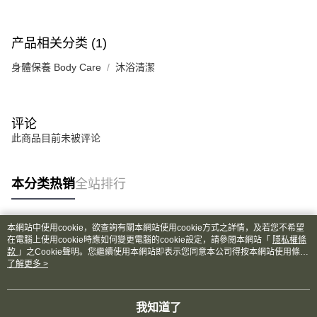
产品相关分类 (1)
身體保養 Body Care
沐浴清潔
评论
此商品目前未被评论
本分类热销
全站排行
本網站中使用cookie，欲查詢有關本網站使用cookie方式之詳情，及若您不希望
热门标签
在電腦上使用cookie時應如何變更電腦的cookie設定，請參閱本網站「
隱私權條
款
」之Cookie聲明。您繼續使用本網站即表示您同意本公司得按本網站使用條款
之Cookie聲明使用cookie。
了解更多 >
我知道了