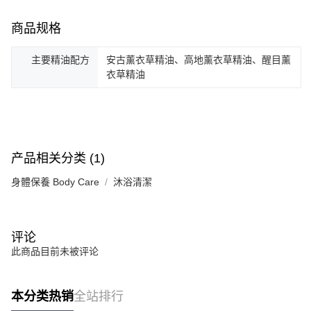
每笔NT$130，满NT$2,000(含以上)免运费
5. 收到商品當下無需繳費，確認無誤後，請再利用繳費通知簡訊或AFTEE
APP於四大便利商店‧ATM/網銀等方式進行付款。
商品规格
付款後全家取貨
請留意繳費期限為 14 天。唯有下載 AFTEE App 成為 AFTEE 會員者方能享
每笔NT$130，满NT$2,000(含以上)免运费
主要精油配方
安古薰衣草精油、高地薰衣草精油、醒目薰
有最長 45 天內付款之服務。
衣草精油
7-11取貨付款
繳費期限，為商家向您請款的時間，再加上使用AFTEE可延長的天數所計算
每笔NT$130，满NT$2,000(含以上)免运费
出。使用AFTEE下訂可以延長您收到商品前的繳費天數，但無法保證一定能
夠在期限內收到商品(例如:預購商品或預計到貨時間較長者)。因此無論收到
付款後7-11取貨
商品與否，仍需要請您在AFTEE規定的時間內完成繳費。
每笔NT$130，满NT$2,000(含以上)免运费
二、付款限制
产品相关分类 (1)
1. 初次使用 AFTEE 時，將依認證結果及本公司審查結果，核予每個人不同
宅配
之上限額度
身體保養 Body Care
沐浴清潔
2. 結帳金額須大於NT$30
每笔NT$100，满NT$1,800(含以上)免运费
3. 目前僅支援台灣會員
宅配 _ 離島（澎湖、金門、馬祖、小琉球、綠島、蘭嶼）
三、聲明條款
每笔NT$380，满NT$3,800(含以上)免运费
评论
「AFTEE先享後付」(下稱本服務)乃由恩沛科技股份有限公司(下稱 AFTEE )
所提供，並由 AFTEE 向您收取款項。因使用本服務所須提供之個人資料(包
此商品目前未被评论
含但不限於訂購人姓名、電話，收件人姓名、電話、收件地址)，將交付予
AFTEE 於本服務必要服務範圍內運用。關於 AFTEE 對於個人資料之蒐集、
處理、利用，詳參 AFTEE 官網之『個人資料蒐集、處理及利用告知聲明』
本分类热销
全站排行
（
https://aftee.tw/privacypolicy/
）。