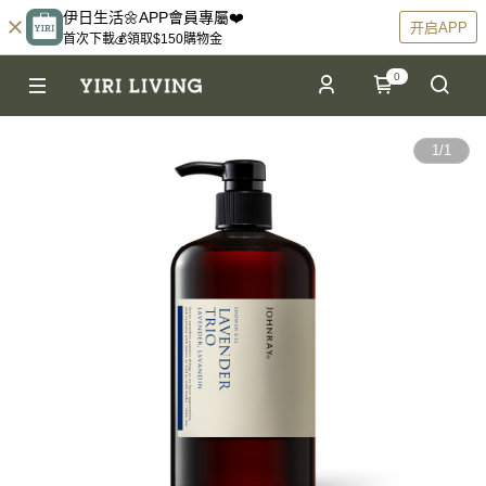
伊日生活🌼APP會員專屬❤️
开启APP
首次下載💰領取$150購物金
0
1
/
1