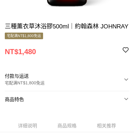
三種薰衣草沐浴膠500ml｜約翰森林 JOHNRAY
宅配满NT$1,800免运
NT$1,480
付款与运送
宅配满NT$1,800免运
付款方式
商品特色
信用卡一次付款
商品编号
信用卡分期付款
10387177
3期 0利率，每期
NT$493
21家银行
详细说明
商品规格
相关推荐
商品特色
6期 0利率，每期
NT$246
21家银行
合作金库商业银行
第一商业银行