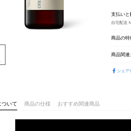
支払いと
自宅配送 N
お支払い
商品の特
クレジット
商品番号
商品関連
10387188
クレジッ
商品の特
頭皮髮絲 Ha
3回払
シェア
集結安
6回払
合作金
種薰衣
華南商
合作金
皮，揉
コンビニ
上海商
華南商
溫和照
国泰世
LINE Pay
上海商
台湾中
セールス
について
商品の仕様
おすすめ関連商品
国泰世
HSBC
Apple Pay
敏感頭皮
台湾中
聯邦商
HSBC
JKOPAY
元大商
聯邦商
玉山商
元大商
Easy Walle