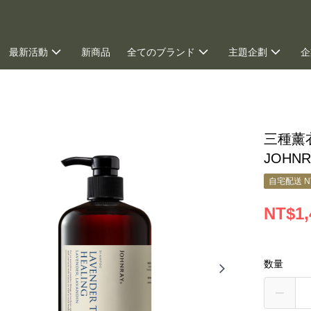
最新活動
新商品
全てのブランド
主題企劃
企
グ
三種薰
JOHNR
自宅配送 N
NT$1,
数量