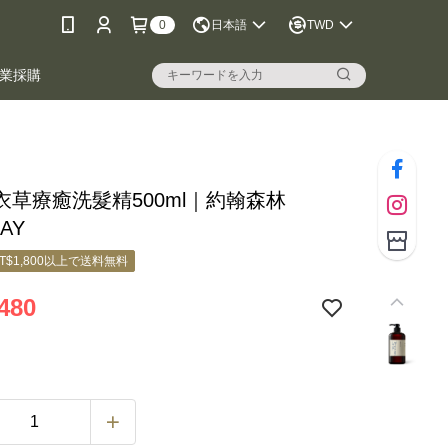
0
日本語
TWD
業採購
衣草療癒洗髮精500ml｜約翰森林
AY
T$1,800以上で送料無料
480