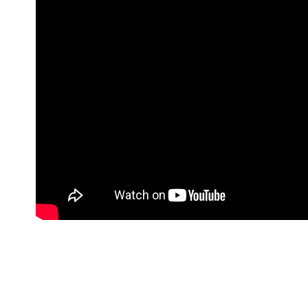
台新國
玉山商
台湾楽
台新國
Google Pa
台湾楽
Plus Pay
AFTEE
説明
一、 AF
ATM払い
1.お支払
ドウが表
2.SMS
3.注文す
配送方法
す。
4.ご注文
全家取貨
員の場合は
配送毎にNT
5.商品受
たはアプリ
付款後全
ングでお
配送毎にNT
代金納付期
プリをダウ
7-11取貨
以内まで
配送毎にNT
お支払期限