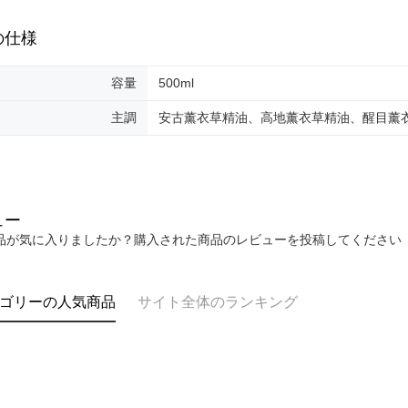
付款後7-1
もとに計算
期限を延
配送毎にNT
の仕様
（例：予
の有無に関
宅配
容量
500ml
二、支払
配送毎にNT
1.初回 
主調
安古薰衣草精油、高地薰衣草精油、醒目薰
き、限度
宅配 _ 
2.決済金額
配送毎にNT
3.現在、
三、利用規
プロテクシ
ュー
します。
品が気に入りましたか？購入された商品のレビューを投稿してください
文者の氏
これに限ら
されます。
AFTEE
ゴリーの人気商品
サイト全体のランキング
明』をご
AFTEE
なります。
延滞納金
後見人の同