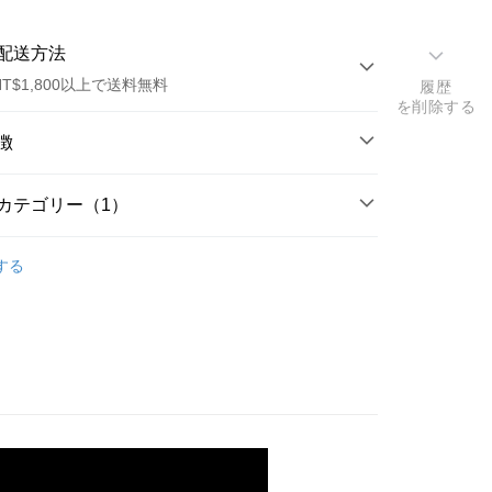
配送方法
T$1,800以上で送料無料
履歴
を削除する
方法
徴
カード1回払い
カテゴリー（1）
トカード分割払い
徴
ir Care
洗髮精
い、金利0、毎回
NT$493
21行の銀行
する
古薰衣草精油、高地薰衣草精油、醒目薰衣草精油，三
い、金利0、毎回
NT$246
21行の銀行
庫商業銀行
第一商業銀行
草三重溫柔的力道，放空紊亂思緒，同時撫順敏感頭
業銀行
彰化商業銀行
庫商業銀行
第一商業銀行
合光果甘草萃取、綠茶萃取、洋甘菊萃取等植萃配方，
店頭代金引換
業儲蓄銀行
台北富邦商業銀行
業銀行
彰化商業銀行
護敏感髮肌，紮穩頭皮健康基底。
華商業銀行
兆豐國際商業銀行
業儲蓄銀行
台北富邦商業銀行
小企業銀行
台中商業銀行
ポイント
華商業銀行
兆豐國際商業銀行
(台湾)商業銀行
華泰商業銀行
適用
小企業銀行
台中商業銀行
業銀行
遠東国際商業銀行
(台湾)商業銀行
華泰商業銀行
業銀行
永豐商業銀行
業銀行
遠東国際商業銀行
業銀行
星展(台湾)商業銀行
業銀行
永豐商業銀行
t