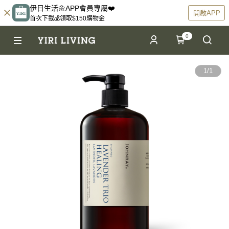
伊日生活🌼APP會員專屬❤️
開啟APP
首次下載💰領取$150購物金
0
1
/
1