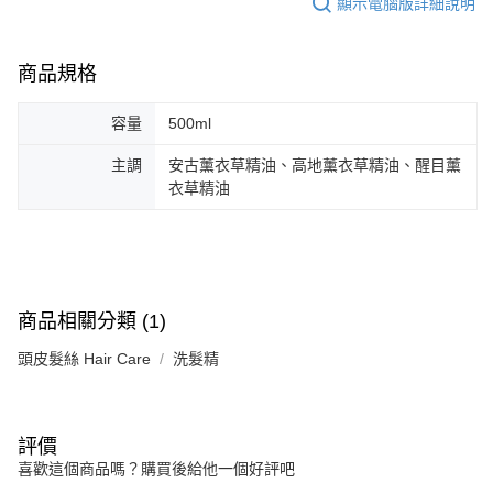
顯示電腦版詳細說明
３．安心：先確認商品／服務後，再付款。
全家取貨付款
每筆NT$130，滿NT$2,000(含以上)免運費
【「AFTEE先享後付」結帳流程】
１．於結帳方式選擇「AFTEE先享後付」後，將跳轉至「AFTEE先享後付」
商品規格
付款後全家取貨
結帳頁面，進行簡訊認證並確認金額後，即可完成結帳。
２．訂單成立數日內，您將收到繳費通知簡訊。
每筆NT$130，滿NT$2,000(含以上)免運費
容量
500ml
３．收到繳費通知簡訊後14天內，點擊此簡訊中的連結，可透過四大超商／
ATM／網路銀行／等多元方式進行付款，方視為交易完成。
7-11取貨付款
主調
安古薰衣草精油、高地薰衣草精油、醒目薰
※ 請注意：結帳手續完成當下不需立刻繳費，但若您需要取消訂單，請聯絡
每筆NT$130，滿NT$2,000(含以上)免運費
購買商品的店家。未經商家同意取消之訂單仍視為有效，需透過AFTEE先享
衣草精油
後付繳納相關費用。
付款後7-11取貨
※ 交易是否成功請以「AFTEE先享後付 」之結帳頁面顯示為準，若有關於
是否繳費成功／繳費後需取消欲退款等相關疑問，請聯繫「AFTEE先享後付
每筆NT$130，滿NT$2,000(含以上)免運費
客戶支援中心」
https://netprotections.freshdesk.com/support/home
宅配
【注意事項】
商品相關分類 (1)
１．透過由恩沛科技股份有限公司提供之「AFTEE先享後付」服務完成之交
每筆NT$100，滿NT$1,800(含以上)免運費
易，需依本服務之必要範圍內提供個人資料，並將交易相關給付款項請求債
頭皮髮絲 Hair Care
洗髮精
權轉讓予恩沛科技股份有限公司。
宅配 _ 離島（澎湖、金門、馬祖、小琉球、綠島、蘭嶼）
２．關於個人資料處理事宜，請瀏覽以下網址：
每筆NT$380，滿NT$3,800(含以上)免運費
https://aftee.tw/terms/#terms3
３．未成年的使用者請事先徵得法定代理人或監護人之同意方可使用
「AFTEE先享後付」，若未經同意申辦者引起之損失，本公司不負相關責
評價
任。
喜歡這個商品嗎？購買後給他一個好評吧
４．使用「AFTEE先享後付」時，將依據個別帳號之用戶狀況，依本公司即