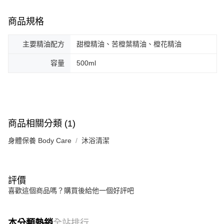
每筆NT$130，滿NT$2,000(含以上)免運費
【「AFTEE先享後付」結帳流程】
１．於結帳方式選擇「AFTEE先享後付」後，將跳轉至「AFTEE先享後付」
商品規格
付款後全家取貨
結帳頁面，進行簡訊認證並確認金額後，即可完成結帳。
２．訂單成立數日內，您將收到繳費通知簡訊。
每筆NT$130，滿NT$2,000(含以上)免運費
主要精油配方
甜橙精油、苦橙葉精油、橙花精油
３．收到繳費通知簡訊後14天內，點擊此簡訊中的連結，可透過四大超商／
ATM／網路銀行／等多元方式進行付款，方視為交易完成。
7-11取貨付款
※ 請注意：結帳手續完成當下不需立刻繳費，但若您需要取消訂單，請聯絡
容量
500ml
每筆NT$130，滿NT$2,000(含以上)免運費
購買商品的店家。未經商家同意取消之訂單仍視為有效，需透過AFTEE先享
後付繳納相關費用。
付款後7-11取貨
※ 交易是否成功請以「AFTEE先享後付 」之結帳頁面顯示為準，若有關於
是否繳費成功／繳費後需取消欲退款等相關疑問，請聯繫「AFTEE先享後付
每筆NT$130，滿NT$2,000(含以上)免運費
客戶支援中心」
https://netprotections.freshdesk.com/support/home
宅配
商品相關分類 (1)
【注意事項】
１．透過由恩沛科技股份有限公司提供之「AFTEE先享後付」服務完成之交
每筆NT$100，滿NT$1,800(含以上)免運費
身體保養 Body Care
沐浴清潔
易，需依本服務之必要範圍內提供個人資料，並將交易相關給付款項請求債
權轉讓予恩沛科技股份有限公司。
宅配 _ 離島（澎湖、金門、馬祖、小琉球、綠島、蘭嶼）
２．關於個人資料處理事宜，請瀏覽以下網址：
每筆NT$380，滿NT$3,800(含以上)免運費
https://aftee.tw/terms/#terms3
評價
３．未成年的使用者請事先徵得法定代理人或監護人之同意方可使用
「AFTEE先享後付」，若未經同意申辦者引起之損失，本公司不負相關責
喜歡這個商品嗎？購買後給他一個好評吧
任。
４．使用「AFTEE先享後付」時，將依據個別帳號之用戶狀況，依本公司即
時審查核予不同之上限額度；若仍有額度不足之情形，本公司將視審查結果
本分類熱銷
全站排行