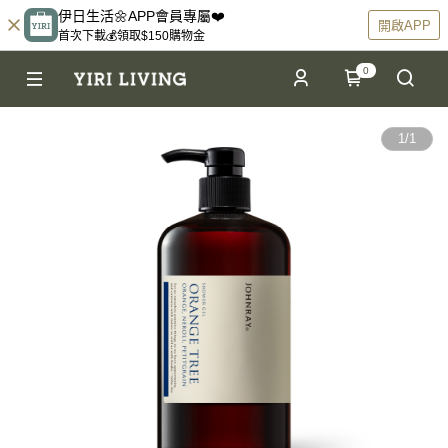
伊日生活🌼APP會員專屬❤️
開啟APP
首次下載💰領取$150購物金
0
1
/
1