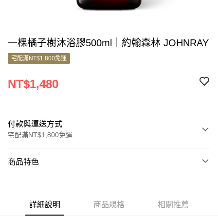
一棵橘子樹沐浴膠500ml｜約翰森林 JOHNRAY
宅配滿NT$1,800免運
NT$1,480
付款與運送方式
宅配滿NT$1,800免運
付款方式
商品特色
信用卡一次付款
商品編號
信用卡分期付款
10387239
3 期 0 利率 每期
NT$493
21家銀行
詳細說明
商品規格
相關推薦
商品特色
6 期 0 利率 每期
NT$246
21家銀行
合作金庫商業銀行
第一商業銀行