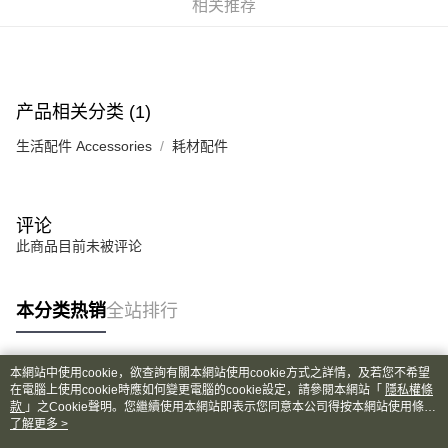
相关推荐
6期 0利率，每期
NT$13
21家银行
合作金库商业银行
第一商业银行
华南商业银行
彰化商业银行
合作金库商业银行
第一商业银行
超商取货付款
上海商业储蓄银行
台北富邦商业银行
华南商业银行
彰化商业银行
国泰世华商业银行
兆丰国际商业银行
LINE Pay
上海商业储蓄银行
台北富邦商业银行
产品相关分类 (1)
台湾中小企业银行
台中商业银行
国泰世华商业银行
兆丰国际商业银行
汇丰（台湾）商业银行
华泰商业银行
Apple Pay
台湾中小企业银行
台中商业银行
生活配件 Accessories
耗材配件
联邦商业银行
远东国际商业银行
汇丰（台湾）商业银行
华泰商业银行
街口支付
元大商业银行
永丰商业银行
联邦商业银行
远东国际商业银行
玉山商业银行
星展（台湾）商业银行
元大商业银行
永丰商业银行
悠遊付
台新国际商业银行
中国信托商业银行
评论
玉山商业银行
星展（台湾）商业银行
台湾乐天信用卡公司
此商品目前未被评论
台新国际商业银行
中国信托商业银行
Google Pay
台湾乐天信用卡公司
Plus PAY
本分类热销
全站排行
AFTEE先享后付
相关说明
一、關於 AFTEE先享後付
本網站中使用cookie，欲查詢有關本網站使用cookie方式之詳情，及若您不希望
ATM付款
热门标签
1. 於付款方式選擇AFTEE先享後付，將跳出AFTEE先享後付手機驗證視
在電腦上使用cookie時應如何變更電腦的cookie設定，請參閱本網站「
隱私權條
款
窗。
」之Cookie聲明。您繼續使用本網站即表示您同意本公司得按本網站使用條款
之Cookie聲明使用cookie。
了解更多 >
2. 進行簡訊驗證之後，即可完成結帳手續。
运送方式
3. 訂單確認後不需事先繳費，商品會配送至您的指定地址。