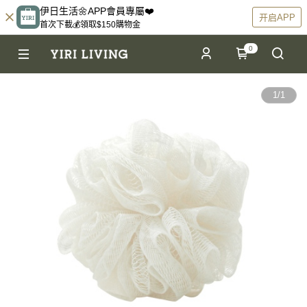
伊日生活🌼APP會員專屬❤️
开启APP
首次下載💰領取$150購物金
0
1
/
1