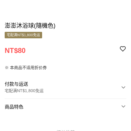
澎澎沐浴球(隨機色)
宅配满NT$1,800免运
NT$80
※ 本商品不适用折价券
付款与运送
宅配满NT$1,800免运
付款方式
商品特色
信用卡一次付款
商品编号
信用卡分期付款
10671210
3期 0利率，每期
NT$26
21家银行