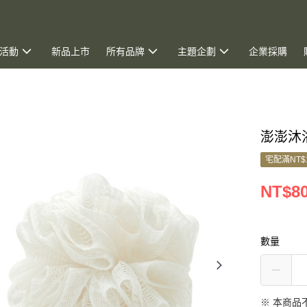
活動
新品上市
所有品牌
主題企劃
企業採購
澎澎沐
宅配滿NT$
NT$8
數量
※ 本商品