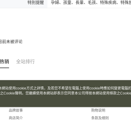
二、付款
特別提醒
孕婦、孩童、長輩、毛孩、特殊疾病、特殊
每笔NT$1
1. 初次
之上限額
宅配
2. 結帳金
3. 目前
每笔NT$1
三、聲明
宅配 _ 
「AFTE
目前未被评论
每笔NT$3
)所提供，
(包含但不
予 AFT
集、處理、
热销
全站排行
明』（
http
若款項超過
未成年的
AFTEE。
本網站使用cookie方式之詳情，及若您不希望在電腦上使用cookie時應如何變更電腦的c
之Cookie聲明。您繼續使用本網站即表示您同意本公司得按本網站使用條款之Cooki
若您對於
聯繫恩沛
关于我们
客服资讯
同必要之購
品牌故事
购物说明
人資料，
商店简介
条款及细则
隐私权及网站使用条款
联络我们