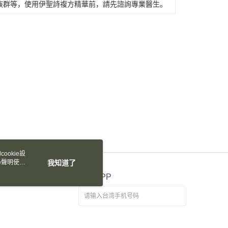
限制
族群等，使用伊聖詩複方精華前，請先諮詢專業醫生。
30，满NT$2,000(含以上)免运费
使用 AFTEE 時，將依認證結果及本公司審查結果，核予每個人不同
度
額須大於NT$30
僅支援台灣會員
00，满NT$1,800(含以上)免运费
條款
離島（澎湖、金門、馬祖、小琉球、綠島、蘭嶼）
E先享後付」(下稱本服務)乃由恩沛科技股份有限公司(下稱 AFTEE
80，满NT$3,800(含以上)免运费
並由 AFTEE 向您收取款項。因使用本服務所須提供之個人資料
限於訂購人姓名、電話，收件人姓名、電話、收件地址)，將交付
EE 於本服務必要服務範圍內運用。關於 AFTEE 對於個人資料之蒐
利用，詳參 AFTEE 官網之『個人資料蒐集、處理及利用告知聲
s://aftee.tw/privacypolicy/
）。
繳費期限，將根據當次的金額加收年利率 16% 的逾期滯納金。
使用者，請事先徵得法定代理人或監護人之同意方可使用
ookie設
e聲明使用
我知道了
個人資料之處理、利用有任何疑問，或欲行使相關法律權利，請
科技股份有限公司。若您不同意我們將上開所示之個人資料，連
官方APP
買訂單資訊提供予 AFTEE ，或讓 AFTEE 蒐集處理利用您的個
請勿選用本服務。
免费传送载点至手机