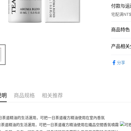
付款与运
宅配满NT$
付款方式
商品特色
信用卡一
商品编号
产品相关分
10682474
信用卡分
商品特色
精油專區 Ess
3期 0
分享
主調：
6期 0
合作金
氣味調性
华南商
介紹：
合作金
超商取货
上海商
华南商
溫潤辛
国泰世
LINE Pay
上海商
销售重点
台湾中
说明
商品规格
相关推荐
国泰世
汇丰（
木質 / 沉
Apple Pay
台湾中
联邦商
汇丰（
街口支付
元大商
联邦商
玉山商
元大商
悠遊付
台新国
玉山商