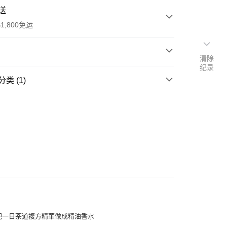
送
1,800免运
清除
纪录
次付款
类 (1)
期付款
ential Oil
複方精華
利率，每期
NT$460
21家银行
檀香、小荳蔻
利率，每期
NT$230
21家银行
库商业银行
第一商业银行
：木質 / 沉穩
业银行
彰化商业银行
如環抱一棵經時光層層積累的老喬木，深沉厚實中帶有
库商业银行
第一商业银行
付款
业储蓄银行
台北富邦商业银行
业银行
彰化商业银行
香，底韻悠長。
华商业银行
兆丰国际商业银行
业储蓄银行
台北富邦商业银行
小企业银行
台中商业银行
华商业银行
兆丰国际商业银行
台湾）商业银行
华泰商业银行
穩
小企业银行
台中商业银行
业银行
远东国际商业银行
台湾）商业银行
华泰商业银行
业银行
永丰商业银行
业银行
远东国际商业银行
业银行
星展（台湾）商业银行
业银行
永丰商业银行
际商业银行
中国信托商业银行
业银行
星展（台湾）商业银行