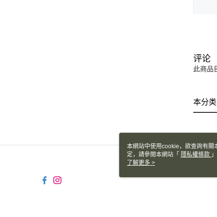
评论
此商品
本分类
本網站中使用cookie，欲查詢有關
定，請參閱本網站「
隱私權條款
」
cookie。
了解更多 >