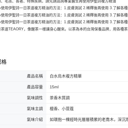
台湾乐
台新国
Google Pa
台湾乐
Plus PAY
AFTEE先
相关说明
一、關於 A
ATM付款
1. 於付
窗。
2. 進行
3. 訂單
运送方式
规格
4. 下訂
AFTEE 
全家取貨
5. 收到
產品名稱
白水烏木複方精華
每笔NT$1
APP於四
產品容量
15ml
付款後全
請留意繳費期
享有最長 
每笔NT$1
氣味調性
茶香木質調
繳費期限，
7-11取貨
氣味主調
檀香、小荳蔻
算出。使用
定能夠在期
每笔NT$1
收到商品與
氣味介紹
如環抱一棵經時光層層積累的老喬木，深沉
付款後7-1