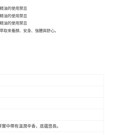
天信用卡公司
际商业银行
中国信托商业银行
y
天信用卡公司
享后付
FTEE先享後付
款方式選擇AFTEE先享後付，將跳出AFTEE先享後付手機驗證視
簡訊驗證之後，即可完成結帳手續。
確認後不需事先繳費，商品會配送至您的指定地址。
完成後，您的手機會收到一封繳費通知簡訊，APP會員則會收到
APP推播通知。
付款
商品當下無需繳費，確認無誤後，請再利用繳費通知簡訊或AFTEE
30，满NT$2,000(含以上)免运费
大便利商店‧ATM/網銀等方式進行付款。
家取貨
限為 14 天。唯有下載 AFTEE App 成為 AFTEE 會員者方能
45 天內付款之服務。
30，满NT$2,000(含以上)免运费
為商家向您請款的時間，再加上使用AFTEE可延長的天數所計
付款
AFTEE下訂可以延長您收到商品前的繳費天數，但無法保證一
限內收到商品(例如:預購商品或預計到貨時間較長者)。因此無論
30，满NT$2,000(含以上)免运费
否，仍需要請您在AFTEE規定的時間內完成繳費。
厚實中帶有溫潤辛香，底蘊悠長。
1取貨