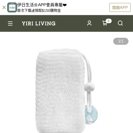
伊日生活🌼APP會員專屬❤️
開啟APP
首次下載💰領取$150購物金
0
1
/
1