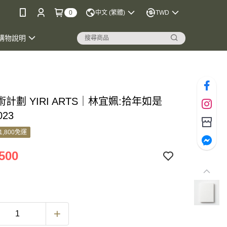
0
中文 (繁體)
TWD
購物說明
計劃 YIRI ARTS｜林宜姵:拾年如是
023
1,800免運
500