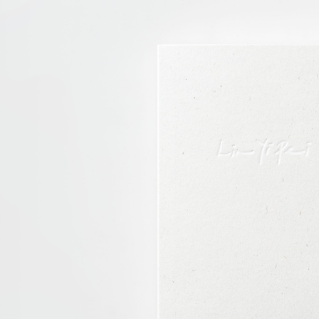
合媒材作
玉山商
元大商
悠遊付
身童年陰
台新國
玉山商
在關係中
台灣樂
台新國
Google Pa
近十年的
台灣樂
全盈+PAY
書亦收錄
AFTEE先
相關說明
【關於「A
ATM付款
AFTEE
便利好安
１．簡單
２．便利
運送方式
３．安心
全家取貨
【「AFT
每筆NT$1
１．於結帳
付」結帳
付款後全
２．訂單
３．收到繳
每筆NT$1
／ATM／
※ 請注意
7-11取貨
絡購買商品