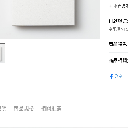
※ 本商品
付款與運
宅配滿NT$
付款方式
商品特色
信用卡一
商品編號
商品相關分
11001529
信用卡分
商品特色
伊日藝術計劃
3 期 
分享
藝術家
6 期 
合作金
出版單
華南商
初版一刷
合作金
超商取貨
上海商
華南商
ISBN：9
國泰世
LINE Pay
上海商
規格：1
臺灣中
說明
商品規格
相關推薦
國泰世
匯豐（
Apple Pay
銷售重點
臺灣中
聯邦商
《拾年如是
匯豐（
街口支付
元大商
聯邦商