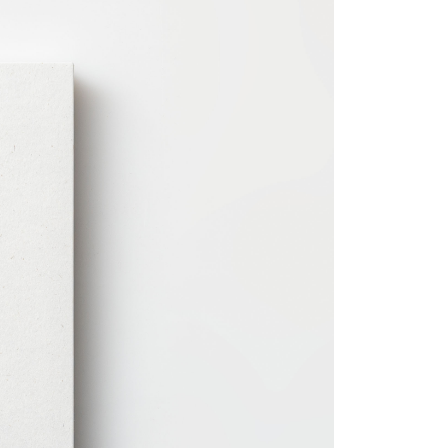
品關注當代人類之間的情感狀態及諸多層面。藝術家以自
業銀行
星展（台灣）商業銀行
業銀行
永豐商業銀行
影及親密關係中經歷對女性的貶抑與不公，反思現今人類
際商業銀行
中國信託商業銀行
業銀行
星展（台灣）商業銀行
認知自我價值的存在焦慮，這本畫冊除了完整呈現林宜姵
天信用卡公司
際商業銀行
中國信託商業銀行
y
創作，亦揭露藝術家這十年間對創作及對生命的體悟。本
天信用卡公司
文字創作、攝影紀錄及創作草圖。
享後付
FTEE先享後付」】
先享後付是「在收到商品之後才付款」的支付方式。 讓您購物簡單
心！
：不需註冊會員、不需綁卡、不需儲值。
：只要手機號碼，簡訊認證，即可結帳。
：先確認商品／服務後，再付款。
付款
EE先享後付」結帳流程】
30，滿NT$2,000(含以上)免運費
方式選擇「AFTEE先享後付」後，將跳轉至「AFTEE先享後
頁面，進行簡訊認證並確認金額後，即可完成結帳。
家取貨
成立數日內，您將收到繳費通知簡訊。
費通知簡訊後14天內，點擊此簡訊中的連結，可透過四大超商
30，滿NT$2,000(含以上)免運費
網路銀行／等多元方式進行付款，方視為交易完成。
：結帳手續完成當下不需立刻繳費，但若您需要取消訂單，請聯
付款
的店家。未經商家同意取消之訂單仍視為有效，需透過AFTEE