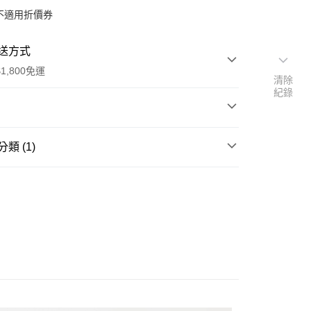
不適用折價券
送方式
1,800免運
清除
紀錄
次付款
類 (1)
期付款
 YIRI ARTS
0 利率 每期
NT$500
21家銀行
：林宜姵
0 利率 每期
NT$250
21家銀行
庫商業銀行
第一商業銀行
位：財團法人伊日美學生活基金會
業銀行
彰化商業銀行
：2024年3月
庫商業銀行
第一商業銀行
付款
業儲蓄銀行
台北富邦商業銀行
業銀行
彰化商業銀行
78-626-95129-4-2
華商業銀行
兆豐國際商業銀行
業儲蓄銀行
台北富邦商業銀行
74頁／16×22cm／裸背精裝
小企業銀行
台中商業銀行
華商業銀行
兆豐國際商業銀行
台灣）商業銀行
華泰商業銀行
小企業銀行
台中商業銀行
業銀行
遠東國際商業銀行
》收錄林宜姵2014年至2023年的創作，透過繪畫及複
台灣）商業銀行
華泰商業銀行
業銀行
永豐商業銀行
業銀行
遠東國際商業銀行