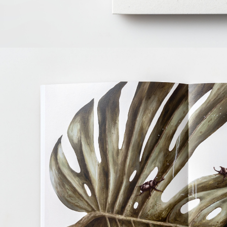
先享後付
每筆NT$1
※ 交易是
是否繳費成
付款後7-1
付客戶支
每筆NT$1
【注意事
宅配
１．透過由
交易，需
每筆NT$1
求債權轉
２．關於
https://aft
３．未成
「AFTE
任。
４．使用「
即時審查
結果請求
５．嚴禁
形，恩沛
動。