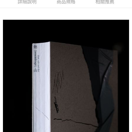
詳細說明
商品規格
相關推薦
商品特色
6 期 0 利率 每期
NT$416
21家銀行
合作金庫商業銀行
第一商業銀行
《他山》收錄陳聖文2015年至2023年的創作，透過編織、刺
華南商業銀行
彰化商業銀行
合作金庫商業銀行
第一商業銀行
超商取貨付款
繡、立體雕塑和現地製作等實踐手法，探討人與環境之間的關
上海商業儲蓄銀行
台北富邦商業銀行
華南商業銀行
彰化商業銀行
國泰世華商業銀行
兆豐國際商業銀行
係。本書亦收錄撿拾廢棄物的實地影像、旅途紀錄、文字創作和
LINE Pay
上海商業儲蓄銀行
台北富邦商業銀行
臺灣中小企業銀行
台中商業銀行
創作草圖。
國泰世華商業銀行
兆豐國際商業銀行
匯豐（台灣）商業銀行
華泰商業銀行
Apple Pay
臺灣中小企業銀行
台中商業銀行
作品集封面以兩款膠帶手工拼貼，並於插頁多處黏貼特製和紙膠
聯邦商業銀行
遠東國際商業銀行
匯豐（台灣）商業銀行
華泰商業銀行
帶，創造不同材質間的對話；書繩從書背下方延伸，模擬生物的
街口支付
元大商業銀行
永豐商業銀行
聯邦商業銀行
遠東國際商業銀行
搖曳姿態。限量300冊與藝術家親簽版次。
玉山商業銀行
星展（台灣）商業銀行
元大商業銀行
永豐商業銀行
悠遊付
台新國際商業銀行
中國信託商業銀行
玉山商業銀行
星展（台灣）商業銀行
銷售重點
台灣樂天信用卡公司
台新國際商業銀行
中國信託商業銀行
Google Pay
藝術家：陳聖文
台灣樂天信用卡公司
出版單位：財團法人伊日美學生活基金會
全盈+PAY
初版一刷：2024年1月
AFTEE先享後付
ISBN：978-626-95129-3-5
相關說明
規格：292頁／13×20cm／平裝
【關於「AFTEE先享後付」】
ATM付款
AFTEE先享後付是「在收到商品之後才付款」的支付方式。 讓您購物簡單
便利好安心！
１．簡單：不需註冊會員、不需綁卡、不需儲值。
運送方式
２．便利：只要手機號碼，簡訊認證，即可結帳。