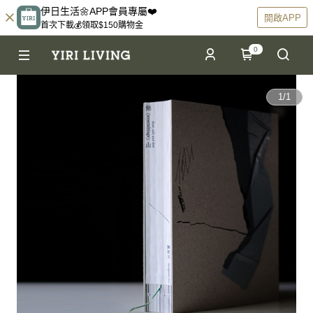
伊日生活🌼APP會員專屬❤️
開啟APP
首次下載💰領取$150購物金
0
1
/
1