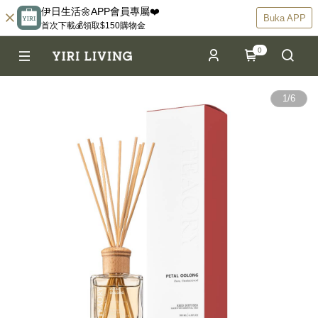
伊日生活🌼APP會員專屬❤️
Buka APP
首次下載💰領取$150購物金
0
1
/
6