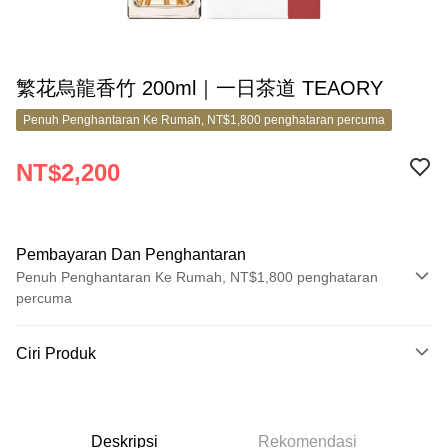
繁花烏龍香竹 200ml｜一日茶道 TEAORY
Penuh Penghantaran Ke Rumah, NT$1,800 penghataran percuma
NT$2,200
Pembayaran Dan Penghantaran
Penuh Penghantaran Ke Rumah, NT$1,800 penghataran
percuma
Kaedah Pembayaran
Ciri Produk
Kad Kredit (Bayaran Penuh)
No. Produk
Ansuran Kad Kredit
11008272
3 ansuran pada kadar faedah 0,
NT$733
setiap ansuran
Deskripsi
Rekomendasi