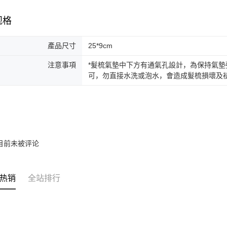
台湾乐
台新国
Google Pa
台湾乐
规格
Plus PAY
AFTEE先
產品尺寸
25*9cm
相关说明
注意事項
*髮梳氣墊中下方有通氣孔設計，為保持氣墊
一、關於 A
ATM付款
1. 於付
可，勿直接水洗或泡水，會造成髮梳損壞及褪
窗。
2. 進行
3. 訂單
运送方式
4. 下訂
AFTEE 
全家取貨
5. 收到
每笔NT$1
APP於四
目前未被评论
付款後全
請留意繳費期
享有最長 
每笔NT$1
热销
全站排行
繳費期限，
7-11取貨
算出。使用
定能夠在期
每笔NT$1
收到商品與
付款後7-1