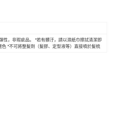
天信用卡公司
际商业银行
中国信托商业银行
y
天信用卡公司
享后付
彈性，非瑕疵品。 *若有髒汙，請以濕紙巾擦拭清潔即
FTEE先享後付
款方式選擇AFTEE先享後付，將跳出AFTEE先享後付手機驗證視
色 *不可將整髮劑（髮膠、定型液等）直接噴於髮梳
簡訊驗證之後，即可完成結帳手續。
確認後不需事先繳費，商品會配送至您的指定地址。
完成後，您的手機會收到一封繳費通知簡訊，APP會員則會收到
APP推播通知。
付款
商品當下無需繳費，確認無誤後，請再利用繳費通知簡訊或AFTEE
30，满NT$2,000(含以上)免运费
大便利商店‧ATM/網銀等方式進行付款。
家取貨
限為 14 天。唯有下載 AFTEE App 成為 AFTEE 會員者方能
45 天內付款之服務。
30，满NT$2,000(含以上)免运费
為商家向您請款的時間，再加上使用AFTEE可延長的天數所計
付款
AFTEE下訂可以延長您收到商品前的繳費天數，但無法保證一
限內收到商品(例如:預購商品或預計到貨時間較長者)。因此無論
30，满NT$2,000(含以上)免运费
否，仍需要請您在AFTEE規定的時間內完成繳費。
1取貨