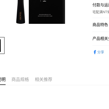
付款与运
宅配满NT$
付款方式
商品特色
信用卡一
商品编号
产品相关分
11040024
信用卡分
商品特色
生活配件 Ac
3期 0
分享
經典黑
6期 0
合作金
頭皮按
华南商
合作金
超商取货
销售重点
上海商
华南商
在家隨時享
国泰世
LINE Pay
上海商
台湾中
说明
商品规格
相关推荐
国泰世
汇丰（
Apple Pay
台湾中
联邦商
汇丰（
街口支付
元大商
联邦商
玉山商
元大商
悠遊付
台新国
玉山商