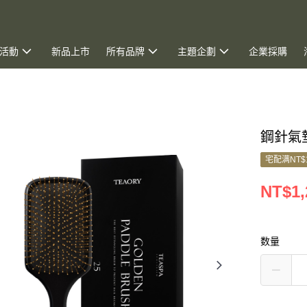
活動
新品上市
所有品牌
主題企劃
企業採購
鋼針氣墊
宅配满NT$
NT$1,
数量