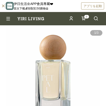
伊日生活🌼APP會員專屬❤️
アプリを起動
首次下載💰領取$150購物金
0
1
/
3