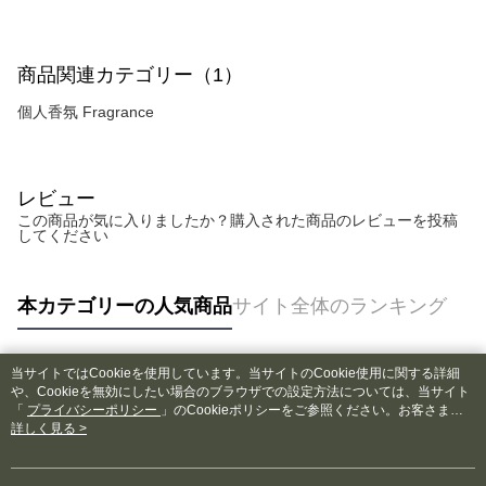
はアプリの通知に従って、4大コンビニ、またはATM/オンラインバンキン
グでお支払いください。
商品関連カテゴリー（1）
代金納付期限は最短で 14 日以内ですので、ご注意ください。AFTEE アプ
リをダウンロードして AFTEE 会員になるとお支払い期限を最長 45 日以内
個人香氛 Fragrance
まで延長できます。
お支払期限は、ショップが請求した期日と、AFTEEで延長できる日数をも
とに計算されます。AFTEEで注文すると、商品を受け取るまで支払い期限
を延長できますが、商品を期限内に受け取れない場合があります（例：予
レビュー
約商品や商品到着日が比較的遅い商品）。そのため、商品到着の有無に関
この商品が気に入りましたか？購入された商品のレビューを投稿
わらず、AFTEEで指定された期限内にお支払いください。
してください
二、支払い限度額
1.初回 AFTEEを ご利用の際に、認証結果及び当社の審査の結果に基づ
本カテゴリーの人気商品
サイト全体のランキング
き、限度額が設定されます。
2.決済金額は最低NT$20です。
3.現在、台湾の会員のみご利用いただけます。
当サイトではCookieを使用しています。当サイトのCookie使用に関する詳細
三、利用規約「AFTEE代金後払い」（以下当サービスという）はネットプ
人気タグ
や、Cookieを無効にしたい場合のブラウザでの設定方法については、当サイト
ロテクションズ（以下 AFTEE という）が提供し、AFTEEが代金を徴収し
「
プライバシーポリシー
」のCookieポリシーをご参照ください。お客さま
ます。当サービスご利用の際に提供しなければならない個人情報（注文者
が、当サイトを引き続き使用される場合、当社がサイト利用規約のCookieポリ
詳しく見る >
の氏名、電話番号、受取人の氏名、電話番号、受取人住所を含むがこれに
シーに基づいてCookieを使用することに同意したものとみなします。
限らない）は、AFTEEに渡され当サービスで必要な範囲内で利用されま
す。AFTEEの個人情報の収集、処理、利用について、詳細はAFTEE公式ホ