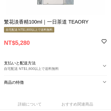
繁花淡香精100ml｜一日茶道 TEAORY
自宅配送 NT$1,800以上で送料無料
NT$5,280
支払いと配送方法
自宅配送 NT$1,800以上で送料無料
お支払い方法
商品の特徴
クレジットカード1回払い
商品番号
クレジットカード分割払い
11299555
3回払い、金利0、毎回
NT$1,760
21行の銀行
詳細について
おすすめ関連商品
商品の特徴
6回払い、金利0、毎回
NT$880
21行の銀行
合作金庫商業銀行
第一商業銀行