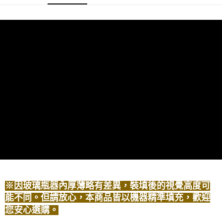
商品特色
6 期 0 利率 每期
NT$180
21家銀行
合作金庫商業銀行
第一商業銀行
玫瑰木質調
華南商業銀行
彰化商業銀行
合作金庫商業銀行
第一商業銀行
LINE Pay
前調｜尤加利、甜橙、小荳蔻
上海商業儲蓄銀行
台北富邦商業銀行
華南商業銀行
彰化商業銀行
國泰世華商業銀行
兆豐國際商業銀行
中調｜玫瑰、天竺葵、雪松
Apple Pay
上海商業儲蓄銀行
台北富邦商業銀行
臺灣中小企業銀行
台中商業銀行
後調｜檀香、癒創木、廣藿香
國泰世華商業銀行
兆豐國際商業銀行
匯豐（台灣）商業銀行
華泰商業銀行
街口支付
臺灣中小企業銀行
台中商業銀行
※ 因玻璃瓶器內厚薄略有差異，裝填後的視覺高度可能不同。但
聯邦商業銀行
遠東國際商業銀行
匯豐（台灣）商業銀行
華泰商業銀行
請放心，本商品皆以機器精準填充，歡迎您安心選購。
悠遊付
元大商業銀行
永豐商業銀行
聯邦商業銀行
遠東國際商業銀行
玉山商業銀行
星展（台灣）商業銀行
元大商業銀行
永豐商業銀行
銷售重點
Google Pay
台新國際商業銀行
中國信託商業銀行
玉山商業銀行
星展（台灣）商業銀行
玫瑰木質調
台灣樂天信用卡公司
台新國際商業銀行
中國信託商業銀行
全盈+PAY
台灣樂天信用卡公司
AFTEE先享後付
相關說明
【關於「AFTEE先享後付」】
ATM付款
AFTEE先享後付是「在收到商品之後才付款」的支付方式。 讓您購物簡單
便利好安心！
１．簡單：不需註冊會員、不需綁卡、不需儲值。
※因玻璃瓶器內厚薄略有差異，裝填後的視覺高度可
運送方式
２．便利：只要手機號碼，簡訊認證，即可結帳。
能不同。但請放心，本商品皆以機器精準填充，歡迎
３．安心：先確認商品／服務後，再付款。
宅配
您安心選購。
每筆NT$100，滿NT$1,800(含以上)免運費
【「AFTEE先享後付」結帳流程】