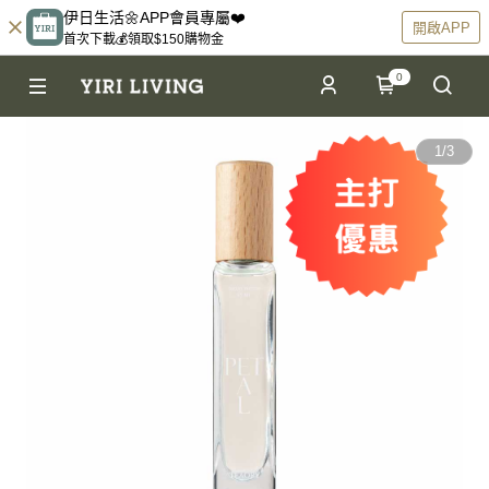
伊日生活🌼APP會員專屬❤️
開啟APP
首次下載💰領取$150購物金
0
1
/
3