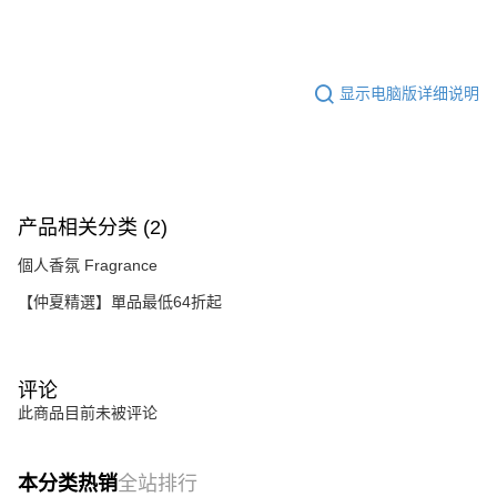
APP於四大便利商店‧ATM/網銀等方式進行付款。
請留意繳費期限為 14 天。唯有下載 AFTEE App 成為 AFTEE 會員者方能享
有最長 45 天內付款之服務。
显示电脑版详细说明
繳費期限，為商家向您請款的時間，再加上使用AFTEE可延長的天數所計算
出。使用AFTEE下訂可以延長您收到商品前的繳費天數，但無法保證一定能
夠在期限內收到商品(例如:預購商品或預計到貨時間較長者)。因此無論收到
商品與否，仍需要請您在AFTEE規定的時間內完成繳費。
二、付款限制
产品相关分类 (2)
1. 初次使用 AFTEE 時，將依認證結果及本公司審查結果，核予每個人不同
之上限額度
個人香氛 Fragrance
2. 結帳金額須大於NT$30
3. 目前僅支援台灣會員
【仲夏精選】單品最低64折起
三、聲明條款
「AFTEE先享後付」(下稱本服務)乃由恩沛科技股份有限公司(下稱 AFTEE )
所提供，並由 AFTEE 向您收取款項。因使用本服務所須提供之個人資料(包
评论
含但不限於訂購人姓名、電話，收件人姓名、電話、收件地址)，將交付予
此商品目前未被评论
AFTEE 於本服務必要服務範圍內運用。關於 AFTEE 對於個人資料之蒐集、
處理、利用，詳參 AFTEE 官網之『個人資料蒐集、處理及利用告知聲明』
（
https://aftee.tw/privacypolicy/
）。
本分类热销
全站排行
若款項超過繳費期限，將根據當次的金額加收年利率 16% 的逾期滯納金。