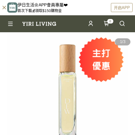
伊日生活🌼APP會員專屬❤️
开启APP
首次下載💰領取$150購物金
0
1
/
3