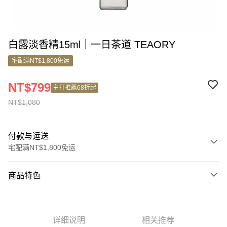
白露淡香精15ml｜一日茶道 TEAORY
宅配满NT$1,800免运
NT$799
主打推薦68折起
NT$1,080
付款与运送
宅配满NT$1,800免运
付款方式
商品特色
信用卡一次付款
商品编号
信用卡分期付款
11299568
3期 0利率，每期
NT$360
21家银行
详细说明
相关推荐