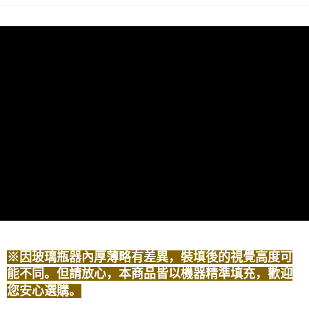
商品特色
6期 0利率，每期
NT$180
21家银行
合作金库商业银行
第一商业银行
東方花香調
华南商业银行
彰化商业银行
合作金库商业银行
第一商业银行
LINE Pay
前調｜甜橙、紅橘、紫羅蘭、鳶尾草
上海商业储蓄银行
台北富邦商业银行
华南商业银行
彰化商业银行
国泰世华商业银行
兆丰国际商业银行
中調｜快樂鼠尾草、維吉尼亞雪松
Apple Pay
上海商业储蓄银行
台北富邦商业银行
台湾中小企业银行
台中商业银行
後調｜麝香、古巴香脂、廣藿香
国泰世华商业银行
兆丰国际商业银行
汇丰（台湾）商业银行
华泰商业银行
街口支付
台湾中小企业银行
台中商业银行
※因玻璃瓶器內厚薄略有差異，裝填後的視覺高度可能不同。但
联邦商业银行
远东国际商业银行
汇丰（台湾）商业银行
华泰商业银行
請放心，本商品皆以機器精準填充，歡迎您安心選購。
悠遊付
元大商业银行
永丰商业银行
联邦商业银行
远东国际商业银行
玉山商业银行
星展（台湾）商业银行
元大商业银行
永丰商业银行
销售重点
Google Pay
台新国际商业银行
中国信托商业银行
玉山商业银行
星展（台湾）商业银行
東方花香調
台湾乐天信用卡公司
台新国际商业银行
中国信托商业银行
Plus PAY
台湾乐天信用卡公司
AFTEE先享后付
相关说明
一、關於 AFTEE先享後付
ATM付款
1. 於付款方式選擇AFTEE先享後付，將跳出AFTEE先享後付手機驗證視
窗。
2. 進行簡訊驗證之後，即可完成結帳手續。
※因玻璃瓶器內厚薄略有差異，裝填後的視覺高度可
运送方式
3. 訂單確認後不需事先繳費，商品會配送至您的指定地址。
能不同。但請放心，本商品皆以機器精準填充，歡迎
4. 下訂完成後，您的手機會收到一封繳費通知簡訊，APP會員則會收到
宅配
您安心選購。
AFTEE APP推播通知。
每笔NT$100，满NT$1,800(含以上)免运费
5. 收到商品當下無需繳費，確認無誤後，請再利用繳費通知簡訊或AFTEE