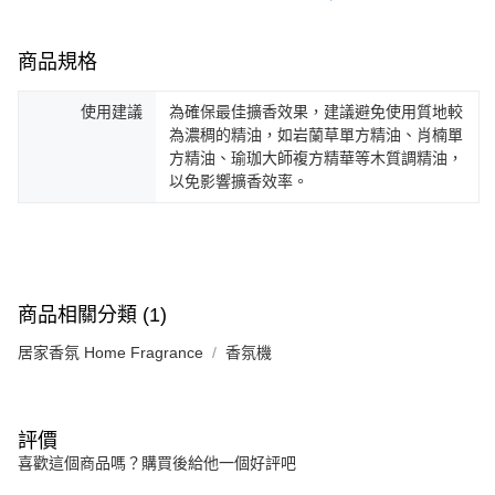
商品規格
使用建議
為確保最佳擴香效果，建議避免使用質地較
為濃稠的精油，如岩蘭草單方精油、肖楠單
方精油、瑜珈大師複方精華等木質調精油，
以免影響擴香效率。
商品相關分類 (1)
居家香氛 Home Fragrance
香氛機
評價
喜歡這個商品嗎？購買後給他一個好評吧