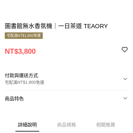
圖書館無水香氛機｜一日茶道 TEAORY
宅配滿NT$1,800免運
NT$3,800
付款與運送方式
宅配滿NT$1,800免運
付款方式
商品特色
信用卡一次付款
商品編號
信用卡分期付款
11336888
3 期 0 利率 每期
NT$1,266
21家銀行
詳細說明
商品規格
相關推薦
商品特色
6 期 0 利率 每期
NT$633
21家銀行
合作金庫商業銀行
第一商業銀行