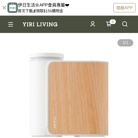
伊日生活🌼APP會員專屬❤️
開啟APP
首次下載💰領取$150購物金
0
1
/
1