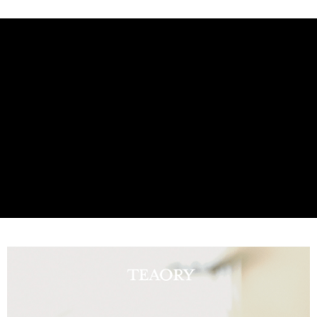
請避免讓電源接觸到水分，以防零件受損。
華南商業銀行
彰化商業銀行
合作金庫商業銀行
第一商業銀行
超商取貨付款
請勿使用質地過於黏稠的精油（如岩蘭草、檀香等），以免影響
上海商業儲蓄銀行
台北富邦商業銀行
華南商業銀行
彰化商業銀行
國泰世華商業銀行
兆豐國際商業銀行
機器運作。
LINE Pay
上海商業儲蓄銀行
台北富邦商業銀行
臺灣中小企業銀行
台中商業銀行
若長時間不使用或外出攜帶，請先取出精油瓶，避免精油殘留或
國泰世華商業銀行
兆豐國際商業銀行
匯豐（台灣）商業銀行
華泰商業銀行
Apple Pay
臺灣中小企業銀行
台中商業銀行
外漏。
聯邦商業銀行
遠東國際商業銀行
匯豐（台灣）商業銀行
華泰商業銀行
若出現異味、噪音或異常發熱，請立即拔除電源並停止使用。
街口支付
元大商業銀行
永豐商業銀行
聯邦商業銀行
遠東國際商業銀行
請勿將產品浸入水中或直接接觸水，以免損壞主機板。
玉山商業銀行
星展（台灣）商業銀行
元大商業銀行
永豐商業銀行
悠遊付
本產品無過電壓保護功能，請使用( DC 5V/ 1A) 的轉接頭，避免
台新國際商業銀行
中國信託商業銀行
玉山商業銀行
星展（台灣）商業銀行
台灣樂天信用卡公司
損壞機器。
台新國際商業銀行
中國信託商業銀行
Google Pay
若使用中發生滲漏，請立即關機、擦拭乾淨並保持乾燥後再啟
台灣樂天信用卡公司
全盈+PAY
用。
AFTEE先享後付
銷售重點
相關說明
無水空間香氛機
【關於「AFTEE先享後付」】
ATM付款
AFTEE先享後付是「在收到商品之後才付款」的支付方式。 讓您購物簡單
便利好安心！
１．簡單：不需註冊會員、不需綁卡、不需儲值。
運送方式
２．便利：只要手機號碼，簡訊認證，即可結帳。
３．安心：先確認商品／服務後，再付款。
全家取貨付款