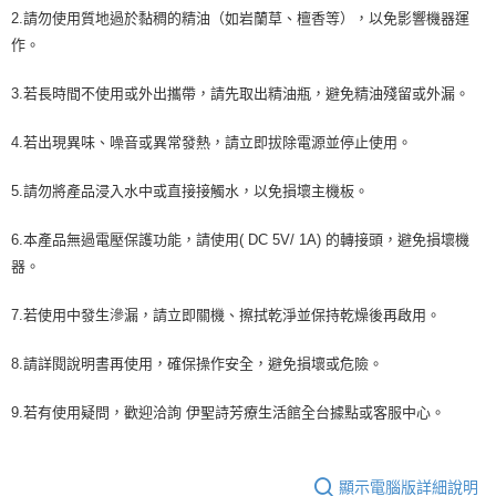
2.請勿使用質地過於黏稠的精油（如岩蘭草、檀香等），以免影響機器運
作。
3.若長時間不使用或外出攜帶，請先取出精油瓶，避免精油殘留或外漏。
4.若出現異味、噪音或異常發熱，請立即拔除電源並停止使用。
5.請勿將產品浸入水中或直接接觸水，以免損壞主機板。
6.本產品無過電壓保護功能，請使用( DC 5V/ 1A) 的轉接頭，避免損壞機
器。
7.若使用中發生滲漏，請立即關機、擦拭乾淨並保持乾燥後再啟用。
8.請詳閱說明書再使用，確保操作安全，避免損壞或危險。
9.若有使用疑問，歡迎洽詢 伊聖詩芳療生活館全台據點或客服中心。
顯示電腦版詳細說明