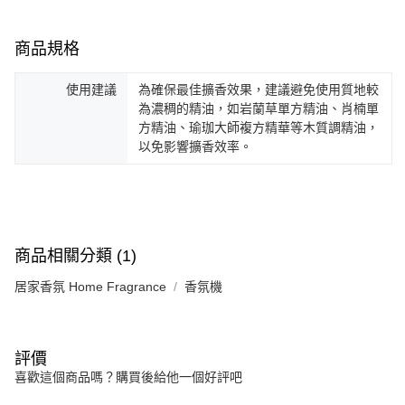
商品規格
使用建議
為確保最佳擴香效果，建議避免使用質地較
為濃稠的精油，如岩蘭草單方精油、肖楠單
方精油、瑜珈大師複方精華等木質調精油，
以免影響擴香效率。
商品相關分類 (1)
居家香氛 Home Fragrance
香氛機
評價
喜歡這個商品嗎？購買後給他一個好評吧