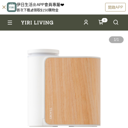
伊日生活🌼APP會員專屬❤️
開啟APP
首次下載💰領取$150購物金
0
1
/
1