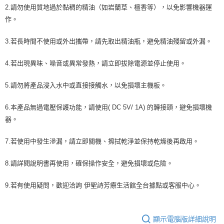
2.請勿使用質地過於黏稠的精油（如岩蘭草、檀香等），以免影響機器運
作。
3.若長時間不使用或外出攜帶，請先取出精油瓶，避免精油殘留或外漏。
4.若出現異味、噪音或異常發熱，請立即拔除電源並停止使用。
5.請勿將產品浸入水中或直接接觸水，以免損壞主機板。
6.本產品無過電壓保護功能，請使用( DC 5V/ 1A) 的轉接頭，避免損壞機
器。
7.若使用中發生滲漏，請立即關機、擦拭乾淨並保持乾燥後再啟用。
8.請詳閱說明書再使用，確保操作安全，避免損壞或危險。
9.若有使用疑問，歡迎洽詢 伊聖詩芳療生活館全台據點或客服中心。
顯示電腦版詳細說明