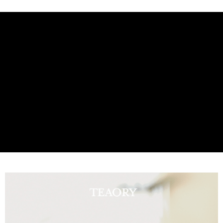
請避免讓電源接觸到水分，以防零件受損。
華南商業銀行
彰化商業銀行
合作金庫商業銀行
第一商業銀行
超商取貨付款
請勿使用質地過於黏稠的精油（如岩蘭草、檀香等），以免影響
上海商業儲蓄銀行
台北富邦商業銀行
華南商業銀行
彰化商業銀行
國泰世華商業銀行
兆豐國際商業銀行
機器運作。
LINE Pay
上海商業儲蓄銀行
台北富邦商業銀行
臺灣中小企業銀行
台中商業銀行
若長時間不使用或外出攜帶，請先取出精油瓶，避免精油殘留或
國泰世華商業銀行
兆豐國際商業銀行
匯豐（台灣）商業銀行
華泰商業銀行
Apple Pay
臺灣中小企業銀行
台中商業銀行
外漏。
聯邦商業銀行
遠東國際商業銀行
匯豐（台灣）商業銀行
華泰商業銀行
若出現異味、噪音或異常發熱，請立即拔除電源並停止使用。
街口支付
元大商業銀行
永豐商業銀行
聯邦商業銀行
遠東國際商業銀行
請勿將產品浸入水中或直接接觸水，以免損壞主機板。
玉山商業銀行
星展（台灣）商業銀行
元大商業銀行
永豐商業銀行
悠遊付
本產品無過電壓保護功能，請使用( DC 5V/ 1A) 的轉接頭，避免
台新國際商業銀行
中國信託商業銀行
玉山商業銀行
星展（台灣）商業銀行
台灣樂天信用卡公司
損壞機器。
台新國際商業銀行
中國信託商業銀行
Google Pay
若使用中發生滲漏，請立即關機、擦拭乾淨並保持乾燥後再啟
台灣樂天信用卡公司
全盈+PAY
用。
AFTEE先享後付
銷售重點
相關說明
無水空間香氛機
【關於「AFTEE先享後付」】
ATM付款
AFTEE先享後付是「在收到商品之後才付款」的支付方式。 讓您購物簡單
便利好安心！
１．簡單：不需註冊會員、不需綁卡、不需儲值。
運送方式
２．便利：只要手機號碼，簡訊認證，即可結帳。
３．安心：先確認商品／服務後，再付款。
全家取貨付款