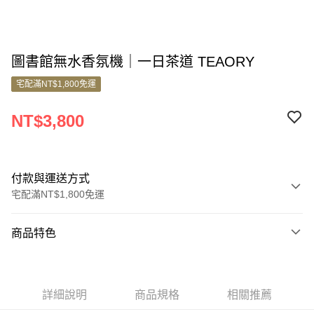
圖書館無水香氛機｜一日茶道 TEAORY
宅配滿NT$1,800免運
NT$3,800
付款與運送方式
宅配滿NT$1,800免運
付款方式
商品特色
信用卡一次付款
商品編號
信用卡分期付款
11336888
3 期 0 利率 每期
NT$1,266
21家銀行
詳細說明
商品規格
相關推薦
商品特色
6 期 0 利率 每期
NT$633
21家銀行
合作金庫商業銀行
第一商業銀行