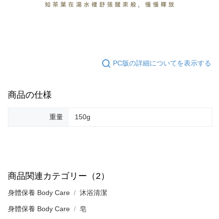
限らない）は、AFTEEに渡され当サービスで必要な範囲内で利用されま
す。AFTEEの個人情報の収集、処理、利用について、詳細はAFTEE公式ホ
ームページの『個人情報の収集、処理及び利用に関する声明』をご参照く
ださい（
https://aftee.tw/privacypolicy/
）。
AFTEEの初回ご利用の際に、審査を通過すれば、最高額がNT$10,000にな
ります。支払い期限を過ぎた場合、その金額に基づいて年利20%の遅延滞
PC版の詳細についてを表示する
納金が加算されます。未成年の利用者は、事前に法定代理人または後見人
の同意を得ればAFTEEをご利用いただけます。
商品の仕様
個人情報の処理、利用について疑問がある、または関連する法律の権利を
行使したい場合は、ネットプロテクションズ
cs_tw@netprotections.co.jp
にご連絡ください。上記に示した個人情報を、必要な購入注文書とあわせ
重量
150g
てAFTEEにご提供いただく、またはAFTEEにあなたの個人情報の収集、処
理、利用を許可することににご同意いただけない場合は、当サービスを選
択しないでください。
商品関連カテゴリー（2）
身體保養 Body Care
沐浴清潔
身體保養 Body Care
皂