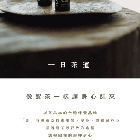
配送毎にNT$130、NT$2,000以上で送料無料
の場合は、AFTEE アプリプッシュ通知が届きます。
5.商品受け取り時のお支払いは不要です。商品を確かめてから、SMSまた
付款後全家取貨
はアプリの通知に従って、4大コンビニ、またはATM/オンラインバンキン
グでお支払いください。
配送毎にNT$130、NT$2,000以上で送料無料
代金納付期限は最短で 14 日以内ですので、ご注意ください。AFTEE アプ
7-11取貨付款
リをダウンロードして AFTEE 会員になるとお支払い期限を最長 45 日以内
配送毎にNT$130、NT$2,000以上で送料無料
まで延長できます。
付款後7-11取貨
お支払期限は、ショップが請求した期日と、AFTEEで延長できる日数をも
とに計算されます。AFTEEで注文すると、商品を受け取るまで支払い期限
配送毎にNT$130、NT$2,000以上で送料無料
を延長できますが、商品を期限内に受け取れない場合があります（例：予
約商品や商品到着日が比較的遅い商品）。そのため、商品到着の有無に関
宅配
わらず、AFTEEで指定された期限内にお支払いください。
配送毎にNT$100、NT$1,800以上で送料無料
二、支払い限度額
1.初回 AFTEEを ご利用の際に、認証結果及び当社の審査の結果に基づ
き、限度額が設定されます。
2.決済金額は最低NT$20です。
3.現在、台湾の会員のみご利用いただけます。
三、利用規約「AFTEE代金後払い」（以下当サービスという）はネットプ
ロテクションズ（以下 AFTEE という）が提供し、AFTEEが代金を徴収し
ます。当サービスご利用の際に提供しなければならない個人情報（注文者
の氏名、電話番号、受取人の氏名、電話番号、受取人住所を含むがこれに