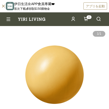
伊日生活🌼APP會員專屬❤️
アプリを起動
首次下載💰領取$150購物金
0
1
/
1