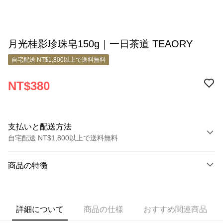
月光桂影珍珠皂150g｜一日茶道 TEAORY
自宅配送 NT$1,800以上で送料無料
NT$380
支払いと配送方法
自宅配送 NT$1,800以上で送料無料
お支払い方法
商品の特徴
クレジットカード1回払い
商品番号
クレジットカード分割払い
11377010
3回払い、金利0、毎回
NT$126
21行の銀行
詳細について
商品の仕様
おすすめ関連商品
6回払い、金利0、毎回
NT$63
21行の銀行
合作金庫商業銀行
第一商業銀行