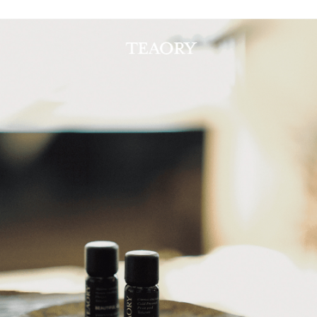
華南商業銀行
彰化商業銀行
合作金庫商業銀行
第一商業銀行
コンビニ店頭代金引換
上海商業儲蓄銀行
台北富邦商業銀行
華南商業銀行
彰化商業銀行
国泰世華商業銀行
兆豐國際商業銀行
LINE Pay
上海商業儲蓄銀行
台北富邦商業銀行
台湾中小企業銀行
台中商業銀行
国泰世華商業銀行
兆豐國際商業銀行
HSBC(台湾)商業銀行
華泰商業銀行
Apple Pay
台湾中小企業銀行
台中商業銀行
聯邦商業銀行
遠東国際商業銀行
HSBC(台湾)商業銀行
華泰商業銀行
JKOPAY
元大商業銀行
永豐商業銀行
聯邦商業銀行
遠東国際商業銀行
玉山商業銀行
星展(台湾)商業銀行
元大商業銀行
永豐商業銀行
Easy Wallet
台新國際商業銀行
中国信託商業銀行
玉山商業銀行
星展(台湾)商業銀行
台湾楽天クレジットカード会社
台新國際商業銀行
中国信託商業銀行
Google Pay
台湾楽天クレジットカード会社
Plus Pay
AFTEE代金後払い
説明
一、 AFTEE代金後払いについて
ATM払い
1.お支払い方法でAFTEE代金後払いを選択すると、携帯電話認証ウィンド
ウが表示されます。
2.SMSで認証してお支払い手続を進めてください。
配送方法
3.注文するときのお支払いは不要です。商品はご指定の住所に配送されま
す。
全家取貨付款
4.ご注文が完了すると、携帯に支払い通知のSMSが届きます。アプリ会員