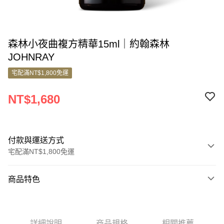
森林小夜曲複方精華15ml｜約翰森林
JOHNRAY
宅配滿NT$1,800免運
NT$1,680
付款與運送方式
宅配滿NT$1,800免運
付款方式
商品特色
信用卡一次付款
商品編號
信用卡分期付款
11405120
3 期 0 利率 每期
NT$560
21家銀行
詳細說明
商品規格
相關推薦