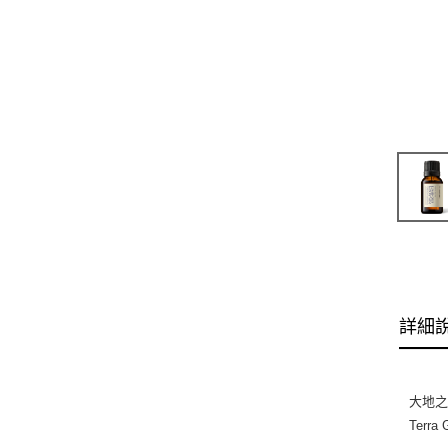
詳細
大地之
Terra 