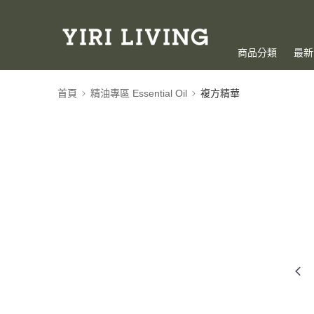
商品分類
最新
首頁
精油專區 Essential Oil
複方精華