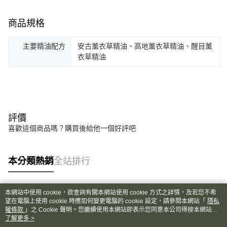
商品規格
主要精油配方
安古薰衣草精油、高地薰衣草精油、醒目薰
衣草精油
評價
喜歡這個商品嗎？購買後給他一個好評吧
本分類熱銷
全站排行
本網站中使用 cookie，欲查詢有關本網站使用 cookie 方式之詳情，及若您不希
熱門標籤
望在電腦上使用 cookie 時應如何變更電腦的 cookie 設定，請參閱本網站「
隱私
權條款
」之 Cookie 聲明。您繼續使用本網站即表示您同意本公司得按本網站使
用條款之 Cookie 聲明使用 cookie。
了解更多 >