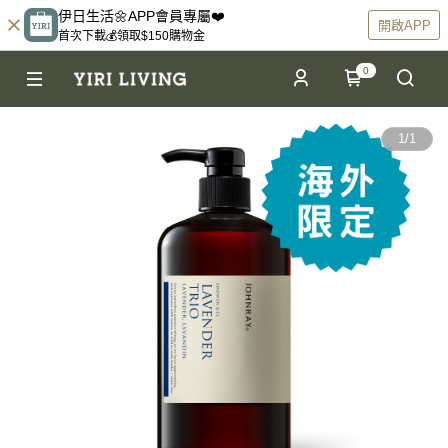
伊日生活🌼APP會員專屬❤️
開啟APP
首次下載💰領取$150購物金
0
1
/
1