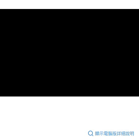
集結安古薰衣草精油、高地薰衣草精油、醒目薰衣草精油，三種
運送方式
薰衣草浴洗去疲憊，放鬆身心迎接晚安時光。溫和低敏配方，安
國際 / 海外配送
查看運費
撫百種膚況，並添加蘆薈萃取、黃瓜萃取，為肌膚保濕補水，從
日常養成健康膚質。
銷售重點
柔和草本調
顯示電腦版詳細說明