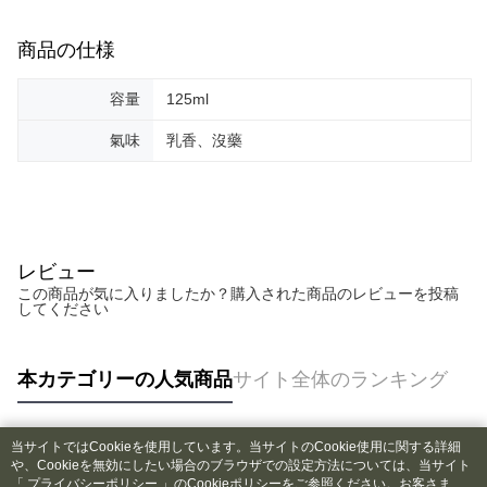
商品の仕様
容量
125ml
氣味
乳香、沒藥
レビュー
この商品が気に入りましたか？購入された商品のレビューを投稿
してください
本カテゴリーの人気商品
サイト全体のランキング
当サイトではCookieを使用しています。当サイトのCookie使用に関する詳細
人気タグ
や、Cookieを無効にしたい場合のブラウザでの設定方法については、当サイト
「
プライバシーポリシー
」のCookieポリシーをご参照ください。お客さま