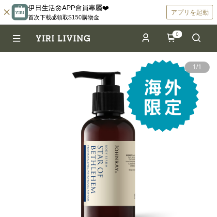
伊日生活🌼APP會員專屬❤️
アプリを起動
首次下載💰領取$150購物金
0
1
/
1