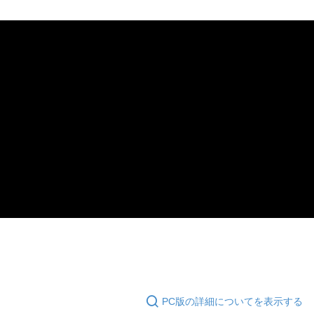
乳香、沒藥能量有助修護敏感肌，搭配紅花籽油、酪梨油、五胜
配送方法
肽，為沐浴後的肌膚裹上大地木質香，給予肌膚安撫修護能量。
国際配送
送料を確認
加入雲母帶來微微星光般的洗沐儀式。
セールスポイント
聖木大地香調
PC版の詳細についてを表示する