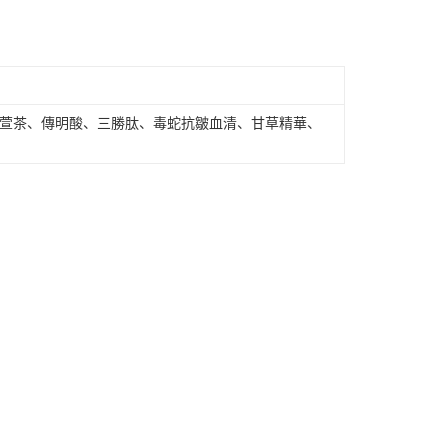
限制
30，满NT$2,000(含以上)免运费
使用 AFTEE 時，將依認證結果及本公司審查結果，核予每個人不同
度
額須大於NT$30
僅支援台灣會員
00，满NT$1,800(含以上)免运费
條款
離島（澎湖、金門、馬祖、小琉球、綠島、蘭嶼）
ex、台灣金萱茶、傳明酸、三勝肽、毒蛇抗皺血清、甘草精華、
E先享後付」(下稱本服務)乃由恩沛科技股份有限公司(下稱 AFTEE
80，满NT$3,800(含以上)免运费
並由 AFTEE 向您收取款項。因使用本服務所須提供之個人資料
限於訂購人姓名、電話，收件人姓名、電話、收件地址)，將交付
EE 於本服務必要服務範圍內運用。關於 AFTEE 對於個人資料之蒐
利用，詳參 AFTEE 官網之『個人資料蒐集、處理及利用告知聲
s://aftee.tw/privacypolicy/
）。
繳費期限，將根據當次的金額加收年利率 16% 的逾期滯納金。
使用者，請事先徵得法定代理人或監護人之同意方可使用
個人資料之處理、利用有任何疑問，或欲行使相關法律權利，請
科技股份有限公司。若您不同意我們將上開所示之個人資料，連
買訂單資訊提供予 AFTEE ，或讓 AFTEE 蒐集處理利用您的個
請勿選用本服務。