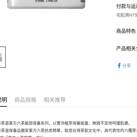
付款与运
宅配满NT$
付款方式
商品特色
信用卡一
商品编号
产品相关分
3199624
信用卡分
商品特色
臉部保養 Fa
3期 0
分享
全膚質
6期 0
合作金
以關鍵
华南商
平表情
合作金
超商取货
上海商
华南商
采。
国泰世
LINE Pay
上海商
销售重点
台湾中
说明
商品规格
相关推荐
国泰世
汇丰（
輕熟肌也
Apple Pay
台湾中
联邦商
汇丰（
街口支付
元大商
联邦商
玉山商
元大商
悠遊付
台新国
玉山商