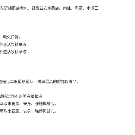
天信用卡公司
际商业银行
中国信托商业银行
y
天信用卡公司
享后付
FTEE先享後付
款方式選擇AFTEE先享後付，將跳出AFTEE先享後付手機驗證視
簡訊驗證之後，即可完成結帳手續。
確認後不需事先繳費，商品會配送至您的指定地址。
完成後，您的手機會收到一封繳費通知簡訊，APP會員則會收到
APP推播通知。
付款
商品當下無需繳費，確認無誤後，請再利用繳費通知簡訊或AFTEE
30，满NT$2,000(含以上)免运费
大便利商店‧ATM/網銀等方式進行付款。
家取貨
限為 14 天。唯有下載 AFTEE App 成為 AFTEE 會員者方能
45 天內付款之服務。
30，满NT$2,000(含以上)免运费
為商家向您請款的時間，再加上使用AFTEE可延長的天數所計
付款
AFTEE下訂可以延長您收到商品前的繳費天數，但無法保證一
限內收到商品(例如:預購商品或預計到貨時間較長者)。因此無論
30，满NT$2,000(含以上)免运费
否，仍需要請您在AFTEE規定的時間內完成繳費。
1取貨