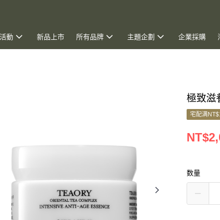
活動
新品上市
所有品牌
主題企劃
企業採購
極致滋養
宅配满NT$
NT$2,
数量