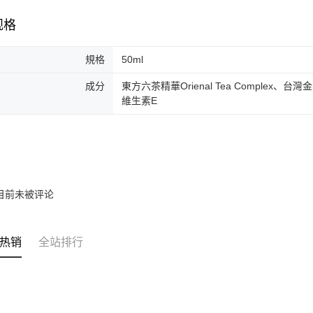
二、付款
每笔NT$1
1. 初次
规格
之上限額
宅配
2. 結帳金
3. 目前
每笔NT$1
規格
50ml
三、聲明
宅配 _ 
成分
東方六茶精華Orienal Tea Compl
「AFTE
每笔NT$3
維生素E
)所提供，
(包含但不
予 AFT
集、處理、
明』（
http
若款項超過
未成年的
目前未被评论
AFTEE。
若您對於
热销
全站排行
聯繫恩沛
同必要之購
人資料，