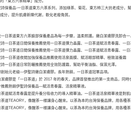
台湾乐
台新国
Google Pa
台湾乐
Plus PAY
AFTEE先
相关说明
一、關於 A
ATM付款
1. 於付
窗。
2. 進行
3. 訂單
运送方式
4. 下訂
AFTEE 
全家取貨
5. 收到
每笔NT$1
APP於四
付款後全
請留意繳費期
享有最長 
每笔NT$1
繳費期限，
7-11取貨
算出。使用
定能夠在期
每笔NT$1
收到商品與
付款後7-1