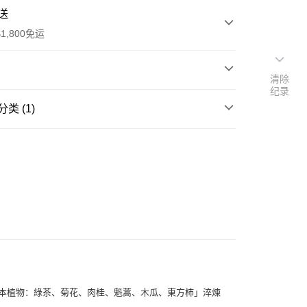
送
1,800免运
清除
纪录
次付款
类 (1)
期付款
ce Care
臉部保養
利率，每期
NT$693
21家银行
適用
利率，每期
NT$346
21家银行
库商业银行
第一商业银行
雙重抗皺成分，對抗肌膚老化，淡化臉部細紋，有效撫
业银行
彰化商业银行
動態紋，同時預防暗沉，緊緻線條，煥發肌膚的醒目光
库商业银行
第一商业银行
付款
业储蓄银行
台北富邦商业银行
业银行
彰化商业银行
华商业银行
兆丰国际商业银行
业储蓄银行
台北富邦商业银行
小企业银行
台中商业银行
华商业银行
兆丰国际商业银行
台湾）商业银行
华泰商业银行
適用的晚安乳霜
小企业银行
台中商业银行
业银行
远东国际商业银行
台湾）商业银行
华泰商业银行
业银行
永丰商业银行
业银行
远东国际商业银行
业银行
星展（台湾）商业银行
业银行
永丰商业银行
际商业银行
中国信托商业银行
业银行
星展（台湾）商业银行