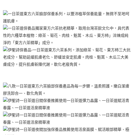
全膚質適用
華南商業銀行
彰化商業銀行
合作金庫商業銀行
第一商業銀行
超商取貨付款
如水乳液般的輕盈質地，為肌膚有效補充油分及水分，平衡油脂
上海商業儲蓄銀行
台北富邦商業銀行
華南商業銀行
彰化商業銀行
國泰世華商業銀行
兆豐國際商業銀行
分泌。特別融合專利美白成分，改善暗沉，均勻膚色，呈現紅潤
LINE Pay
上海商業儲蓄銀行
台北富邦商業銀行
臺灣中小企業銀行
台中商業銀行
透亮。
國泰世華商業銀行
兆豐國際商業銀行
匯豐（台灣）商業銀行
華泰商業銀行
Apple Pay
臺灣中小企業銀行
台中商業銀行
聯邦商業銀行
遠東國際商業銀行
銷售重點
匯豐（台灣）商業銀行
華泰商業銀行
街口支付
元大商業銀行
永豐商業銀行
從肌底透光的美白精華液
聯邦商業銀行
遠東國際商業銀行
玉山商業銀行
星展（台灣）商業銀行
元大商業銀行
永豐商業銀行
悠遊付
台新國際商業銀行
中國信託商業銀行
玉山商業銀行
星展（台灣）商業銀行
台灣樂天信用卡公司
台新國際商業銀行
中國信託商業銀行
Google Pay
台灣樂天信用卡公司
全盈+PAY
AFTEE先享後付
相關說明
【關於「AFTEE先享後付」】
ATM付款
AFTEE先享後付是「在收到商品之後才付款」的支付方式。 讓您購物簡單
便利好安心！
１．簡單：不需註冊會員、不需綁卡、不需儲值。
運送方式
２．便利：只要手機號碼，簡訊認證，即可結帳。
３．安心：先確認商品／服務後，再付款。
全家取貨付款