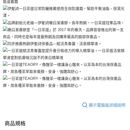
每筆NT$130，滿NT$2,000(含以上)免運費
【「AFTEE先享後付」結帳流程】
１．於結帳方式選擇「AFTEE先享後付」後，將跳轉至「AFTEE先享後付」
付款後全家取貨
結帳頁面，進行簡訊認證並確認金額後，即可完成結帳。
２．訂單成立數日內，您將收到繳費通知簡訊。
每筆NT$130，滿NT$2,000(含以上)免運費
３．收到繳費通知簡訊後14天內，點擊此簡訊中的連結，可透過四大超商／
ATM／網路銀行／等多元方式進行付款，方視為交易完成。
7-11取貨付款
※ 請注意：結帳手續完成當下不需立刻繳費，但若您需要取消訂單，請聯絡
每筆NT$130，滿NT$2,000(含以上)免運費
購買商品的店家。未經商家同意取消之訂單仍視為有效，需透過AFTEE先享
後付繳納相關費用。
付款後7-11取貨
※ 交易是否成功請以「AFTEE先享後付 」之結帳頁面顯示為準，若有關於
是否繳費成功／繳費後需取消欲退款等相關疑問，請聯繫「AFTEE先享後付
每筆NT$130，滿NT$2,000(含以上)免運費
客戶支援中心」
https://netprotections.freshdesk.com/support/home
宅配
【注意事項】
１．透過由恩沛科技股份有限公司提供之「AFTEE先享後付」服務完成之交
每筆NT$100，滿NT$1,800(含以上)免運費
易，需依本服務之必要範圍內提供個人資料，並將交易相關給付款項請求債
權轉讓予恩沛科技股份有限公司。
宅配 _ 離島（澎湖、金門、馬祖、小琉球、綠島、蘭嶼）
２．關於個人資料處理事宜，請瀏覽以下網址：
每筆NT$380，滿NT$3,800(含以上)免運費
https://aftee.tw/terms/#terms3
３．未成年的使用者請事先徵得法定代理人或監護人之同意方可使用
顯示電腦版詳細說明
「AFTEE先享後付」，若未經同意申辦者引起之損失，本公司不負相關責
任。
４．使用「AFTEE先享後付」時，將依據個別帳號之用戶狀況，依本公司即
商品規格
時審查核予不同之上限額度；若仍有額度不足之情形，本公司將視審查結果