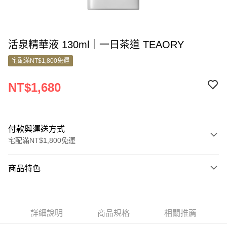
活泉精華液 130ml｜一日茶道 TEAORY
宅配滿NT$1,800免運
NT$1,680
付款與運送方式
宅配滿NT$1,800免運
付款方式
商品特色
信用卡一次付款
商品編號
信用卡分期付款
3199679
3 期 0 利率 每期
NT$560
21家銀行
詳細說明
商品規格
相關推薦
商品特色
6 期 0 利率 每期
NT$280
21家銀行
合作金庫商業銀行
第一商業銀行