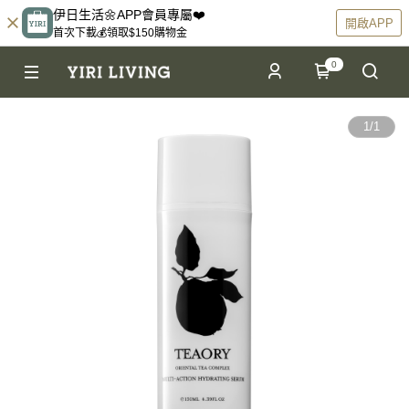
伊日生活🌼APP會員專屬❤️
開啟APP
首次下載💰領取$150購物金
0
1
/
1