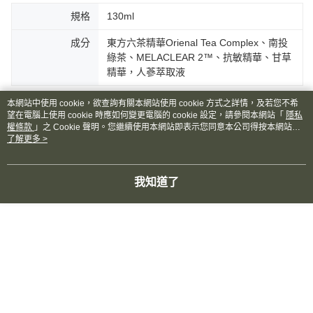
請求用戶進行身份認證。
５．嚴禁一人註冊多個帳號或使用他人資訊註冊。若發現惡意使用之情形，
規格
130ml
恩沛科技股份有限公司將有權停止該用戶之使用額度並採取法律行動。
成分
東方六茶精華Orienal Tea Complex、南投
綠茶、MELACLEAR 2™、抗敏精華、甘草
精華，人蔘萃取液
本網站中使用 cookie，欲查詢有關本網站使用 cookie 方式之詳情，及若您不希
望在電腦上使用 cookie 時應如何變更電腦的 cookie 設定，請參閱本網站「
隱私
權條款
」之 Cookie 聲明。您繼續使用本網站即表示您同意本公司得按本網站使
用條款之 Cookie 聲明使用 cookie。
了解更多 >
商品相關分類 (1)
臉部保養 Face Care
臉部保養
我知道了
評價
喜歡這個商品嗎？購買後給他一個好評吧
本分類熱銷
全站排行