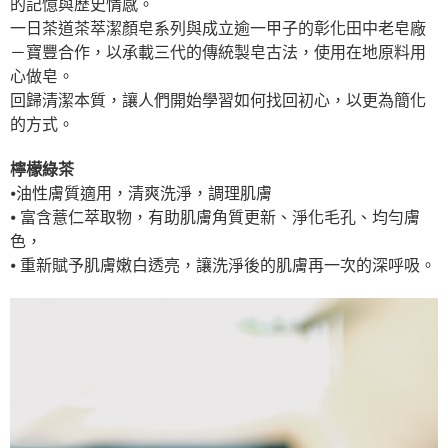
的記憶與歷史情感。
每筆NT$130，滿NT$2,000(含以上)免運費
【「AFTEE先享後付」結帳流程】
一日茶道茶萃潔顏皂系列與成立逾一甲子的彰化田中老皂廠
１．於結帳方式選擇「AFTEE先享後付」後，將跳轉至「AFTEE先享後付」
付款後全家取貨
－寶豐合作，以承載三代的傳統製皂古法，使用在地原料用
結帳頁面，進行簡訊認證並確認金額後，即可完成結帳。
２．訂單成立數日內，您將收到繳費通知簡訊。
心做皂。
每筆NT$130，滿NT$2,000(含以上)免運費
３．收到繳費通知簡訊後14天內，點擊此簡訊中的連結，可透過四大超商／
回歸清潔本質，讓人們開始學習如何找回初心，以更為簡化
ATM／網路銀行／等多元方式進行付款，方視為交易完成。
7-11取貨付款
的方式。
※ 請注意：結帳手續完成當下不需立刻繳費，但若您需要取消訂單，請聯絡
每筆NT$130，滿NT$2,000(含以上)免運費
購買商品的店家。未經商家同意取消之訂單仍視為有效，需透過AFTEE先享
後付繳納相關費用。
檸檬綠茶
付款後7-11取貨
※ 交易是否成功請以「AFTEE先享後付 」之結帳頁面顯示為準，若有關於
⦁油性膚質適用，清爽洗淨，調理肌膚
是否繳費成功／繳費後需取消欲退款等相關疑問，請聯繫「AFTEE先享後付
每筆NT$130，滿NT$2,000(含以上)免運費
客戶支援中心」
https://netprotections.freshdesk.com/support/home
⦁ 富含薏仁萃取物，有助肌膚角質更新、淨化毛孔、均勻膚
色，
宅配
【注意事項】
⦁ 重新賦予肌膚嫩白透亮，讓洗淨後的肌膚再一次的深呼吸。
１．透過由恩沛科技股份有限公司提供之「AFTEE先享後付」服務完成之交
每筆NT$100，滿NT$1,800(含以上)免運費
易，需依本服務之必要範圍內提供個人資料，並將交易相關給付款項請求債
權轉讓予恩沛科技股份有限公司。
宅配 _ 離島（澎湖、金門、馬祖、小琉球、綠島、蘭嶼）
２．關於個人資料處理事宜，請瀏覽以下網址：
每筆NT$380，滿NT$3,800(含以上)免運費
https://aftee.tw/terms/#terms3
３．未成年的使用者請事先徵得法定代理人或監護人之同意方可使用
「AFTEE先享後付」，若未經同意申辦者引起之損失，本公司不負相關責
任。
４．使用「AFTEE先享後付」時，將依據個別帳號之用戶狀況，依本公司即
時審查核予不同之上限額度；若仍有額度不足之情形，本公司將視審查結果