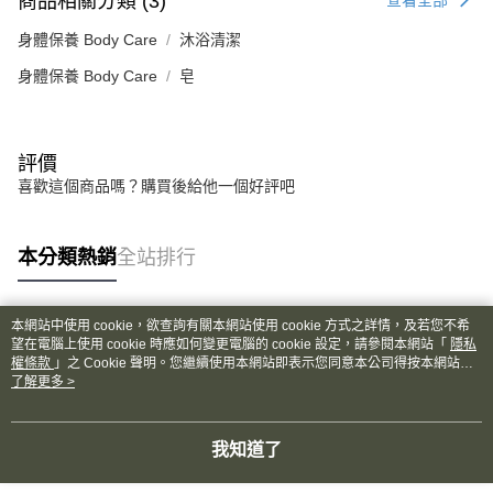
商品相關分類 (3)
查看全部
身體保養 Body Care
沐浴清潔
身體保養 Body Care
皂
評價
喜歡這個商品嗎？購買後給他一個好評吧
本分類熱銷
全站排行
本網站中使用 cookie，欲查詢有關本網站使用 cookie 方式之詳情，及若您不希
熱門標籤
望在電腦上使用 cookie 時應如何變更電腦的 cookie 設定，請參閱本網站「
隱私
權條款
」之 Cookie 聲明。您繼續使用本網站即表示您同意本公司得按本網站使
用條款之 Cookie 聲明使用 cookie。
了解更多 >
我知道了