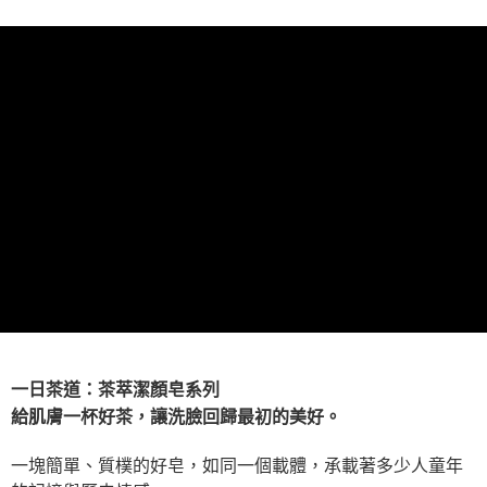
富含薏仁萃取物，有助肌膚角質更新、淨化毛孔、均勻膚色
華南商業銀行
彰化商業銀行
合作金庫商業銀行
第一商業銀行
超商取貨付款
重新賦予肌膚嫩白透亮，讓洗淨後的肌膚再一次的深呼吸
上海商業儲蓄銀行
台北富邦商業銀行
華南商業銀行
彰化商業銀行
國泰世華商業銀行
兆豐國際商業銀行
LINE Pay
上海商業儲蓄銀行
台北富邦商業銀行
銷售重點
臺灣中小企業銀行
台中商業銀行
國泰世華商業銀行
兆豐國際商業銀行
油性膚質適用，清爽洗淨，調理肌膚
匯豐（台灣）商業銀行
華泰商業銀行
Apple Pay
臺灣中小企業銀行
台中商業銀行
聯邦商業銀行
遠東國際商業銀行
匯豐（台灣）商業銀行
華泰商業銀行
街口支付
元大商業銀行
永豐商業銀行
聯邦商業銀行
遠東國際商業銀行
玉山商業銀行
星展（台灣）商業銀行
元大商業銀行
永豐商業銀行
悠遊付
台新國際商業銀行
中國信託商業銀行
玉山商業銀行
星展（台灣）商業銀行
台灣樂天信用卡公司
台新國際商業銀行
中國信託商業銀行
Google Pay
台灣樂天信用卡公司
全盈+PAY
AFTEE先享後付
相關說明
【關於「AFTEE先享後付」】
ATM付款
AFTEE先享後付是「在收到商品之後才付款」的支付方式。 讓您購物簡單
一日茶道：茶萃潔顏皂系列
便利好安心！
給肌膚一杯好茶，讓洗臉回歸最初的美好。
１．簡單：不需註冊會員、不需綁卡、不需儲值。
運送方式
２．便利：只要手機號碼，簡訊認證，即可結帳。
一塊簡單、質樸的好皂，如同一個載體，承載著多少人童年
３．安心：先確認商品／服務後，再付款。
全家取貨付款