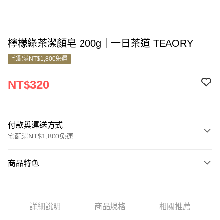
檸檬綠茶潔顏皂 200g｜一日茶道 TEAORY
宅配滿NT$1,800免運
NT$320
付款與運送方式
宅配滿NT$1,800免運
付款方式
商品特色
信用卡一次付款
商品編號
信用卡分期付款
4215857
3 期 0 利率 每期
NT$106
21家銀行
詳細說明
商品規格
相關推薦
商品特色
6 期 0 利率 每期
NT$53
21家銀行
合作金庫商業銀行
第一商業銀行