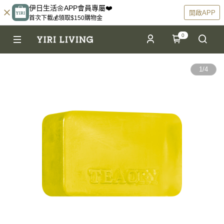
伊日生活🌼APP會員專屬❤️
開啟APP
首次下載💰領取$150購物金
0
1
/
4