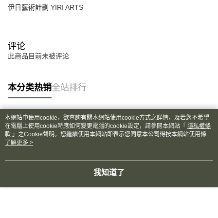
AFTEE 於本服務必要服務範圍內運用。關於 AFTEE 對於個人資料之蒐集、
伊日藝術計劃 YIRI ARTS
處理、利用，詳參 AFTEE 官網之『個人資料蒐集、處理及利用告知聲明』
（
https://aftee.tw/privacypolicy/
）。
若款項超過繳費期限，將根據當次的金額加收年利率 16% 的逾期滯納金。
评论
未成年的使用者，請事先徵得法定代理人或監護人之同意方可使用
AFTEE。
此商品目前未被评论
若您對於個人資料之處理、利用有任何疑問，或欲行使相關法律權利，請聯
繫恩沛科技股份有限公司。若您不同意我們將上開所示之個人資料，連同必
本分类热销
全站排行
要之購買訂單資訊提供予 AFTEE ，或讓 AFTEE 蒐集處理利用您的個人資
料，請勿選用本服務。
本網站中使用cookie，欲查詢有關本網站使用cookie方式之詳情，及若您不希望
热门标签
在電腦上使用cookie時應如何變更電腦的cookie設定，請參閱本網站「
隱私權條
款
」之Cookie聲明。您繼續使用本網站即表示您同意本公司得按本網站使用條款
之Cookie聲明使用cookie。
了解更多 >
我知道了