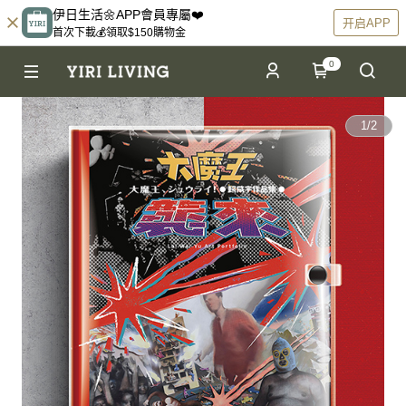
伊日生活🌼APP會員專屬❤️
开启APP
首次下載💰領取$150購物金
0
1
/
2