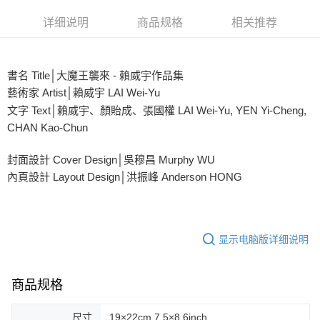
4831046
3期 0利率，每期
NT$500
21家银行
详细说明
商品规格
相关推荐
6期 0利率，每期
NT$250
21家银行
合作金库商业银行
第一商业银行
华南商业银行
彰化商业银行
合作金库商业银行
第一商业银行
超商取货付款
上海商业储蓄银行
台北富邦商业银行
書名 Title│大魔王襲來 - 賴威宇作品集
华南商业银行
彰化商业银行
国泰世华商业银行
兆丰国际商业银行
LINE Pay
上海商业储蓄银行
台北富邦商业银行
藝術家 Artist│賴威宇 LAI Wei-Yu
台湾中小企业银行
台中商业银行
国泰世华商业银行
兆丰国际商业银行
文字 Text│賴威宇、顏貽成、張國權 LAI Wei-Yu, YEN Yi-Cheng,
汇丰（台湾）商业银行
华泰商业银行
Apple Pay
台湾中小企业银行
台中商业银行
CHAN Kao-Chun
联邦商业银行
远东国际商业银行
汇丰（台湾）商业银行
华泰商业银行
街口支付
元大商业银行
永丰商业银行
联邦商业银行
远东国际商业银行
封面設計 Cover Design│吳穆昌 Murphy WU
玉山商业银行
星展（台湾）商业银行
元大商业银行
永丰商业银行
悠遊付
台新国际商业银行
中国信托商业银行
內頁設計 Layout Design│洪振峰 Anderson HONG
玉山商业银行
星展（台湾）商业银行
台湾乐天信用卡公司
台新国际商业银行
中国信托商业银行
Google Pay
台湾乐天信用卡公司
Plus PAY
显示电脑版详细说明
AFTEE先享后付
相关说明
商品规格
一、關於 AFTEE先享後付
ATM付款
1. 於付款方式選擇AFTEE先享後付，將跳出AFTEE先享後付手機驗證視
窗。
尺寸
19×22cm 7.5×8.6inch