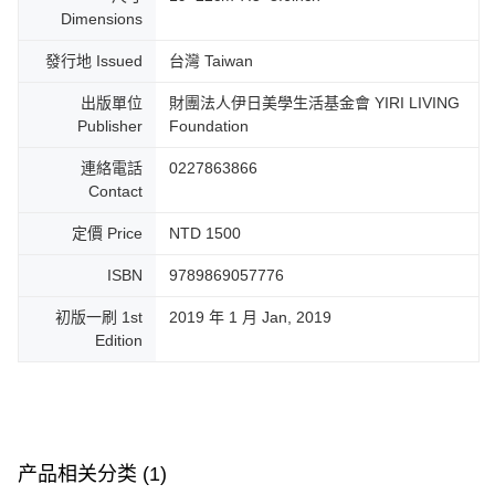
2. 進行簡訊驗證之後，即可完成結帳手續。
运送方式
Dimensions
3. 訂單確認後不需事先繳費，商品會配送至您的指定地址。
4. 下訂完成後，您的手機會收到一封繳費通知簡訊，APP會員則會收到
全家取貨付款
發行地 Issued
台灣 Taiwan
AFTEE APP推播通知。
每笔NT$130，满NT$2,000(含以上)免运费
5. 收到商品當下無需繳費，確認無誤後，請再利用繳費通知簡訊或AFTEE
出版單位
財團法人伊日美學生活基金會 YIRI LIVING
APP於四大便利商店‧ATM/網銀等方式進行付款。
付款後全家取貨
Publisher
Foundation
請留意繳費期限為 14 天。唯有下載 AFTEE App 成為 AFTEE 會員者方能享
每笔NT$130，满NT$2,000(含以上)免运费
有最長 45 天內付款之服務。
連絡電話
0227863866
Contact
7-11取貨付款
繳費期限，為商家向您請款的時間，再加上使用AFTEE可延長的天數所計算
每笔NT$130，满NT$2,000(含以上)免运费
出。使用AFTEE下訂可以延長您收到商品前的繳費天數，但無法保證一定能
定價 Price
NTD 1500
夠在期限內收到商品(例如:預購商品或預計到貨時間較長者)。因此無論收到
付款後7-11取貨
商品與否，仍需要請您在AFTEE規定的時間內完成繳費。
ISBN
9789869057776
每笔NT$130，满NT$2,000(含以上)免运费
二、付款限制
初版一刷 1st
2019 年 1 月 Jan, 2019
1. 初次使用 AFTEE 時，將依認證結果及本公司審查結果，核予每個人不同
宅配
Edition
之上限額度
2. 結帳金額須大於NT$30
每笔NT$100，满NT$1,800(含以上)免运费
3. 目前僅支援台灣會員
三、聲明條款
「AFTEE先享後付」(下稱本服務)乃由恩沛科技股份有限公司(下稱 AFTEE )
所提供，並由 AFTEE 向您收取款項。因使用本服務所須提供之個人資料(包
产品相关分类 (1)
含但不限於訂購人姓名、電話，收件人姓名、電話、收件地址)，將交付予