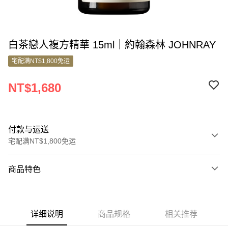
白茶戀人複方精華 15ml｜約翰森林 JOHNRAY
宅配满NT$1,800免运
NT$1,680
付款与运送
宅配满NT$1,800免运
付款方式
商品特色
信用卡一次付款
商品编号
信用卡分期付款
5190488
3期 0利率，每期
NT$560
21家银行
详细说明
商品规格
相关推荐
销售重点
6期 0利率，每期
NT$280
21家银行
合作金库商业银行
第一商业银行