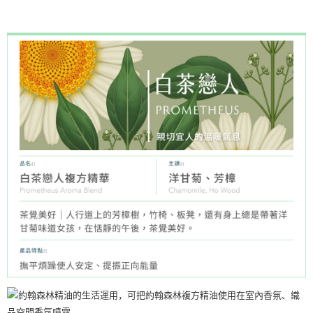
約翰森林JOHNRAY複方精華系列
华南商业银行
彰化商业银行
合作金库商业银行
第一商业银行
超商取货付款
上海商业储蓄银行
台北富邦商业银行
华南商业银行
彰化商业银行
国泰世华商业银行
兆丰国际商业银行
LINE Pay
上海商业储蓄银行
台北富邦商业银行
台湾中小企业银行
台中商业银行
国泰世华商业银行
兆丰国际商业银行
汇丰（台湾）商业银行
华泰商业银行
Apple Pay
台湾中小企业银行
台中商业银行
联邦商业银行
远东国际商业银行
汇丰（台湾）商业银行
华泰商业银行
街口支付
元大商业银行
永丰商业银行
联邦商业银行
远东国际商业银行
玉山商业银行
星展（台湾）商业银行
元大商业银行
永丰商业银行
悠遊付
台新国际商业银行
中国信托商业银行
玉山商业银行
星展（台湾）商业银行
台湾乐天信用卡公司
台新国际商业银行
中国信托商业银行
Google Pay
台湾乐天信用卡公司
Plus PAY
AFTEE先享后付
相关说明
一、關於 AFTEE先享後付
ATM付款
1. 於付款方式選擇AFTEE先享後付，將跳出AFTEE先享後付手機驗證視
窗。
2. 進行簡訊驗證之後，即可完成結帳手續。
运送方式
3. 訂單確認後不需事先繳費，商品會配送至您的指定地址。
4. 下訂完成後，您的手機會收到一封繳費通知簡訊，APP會員則會收到
全家取貨付款
AFTEE APP推播通知。