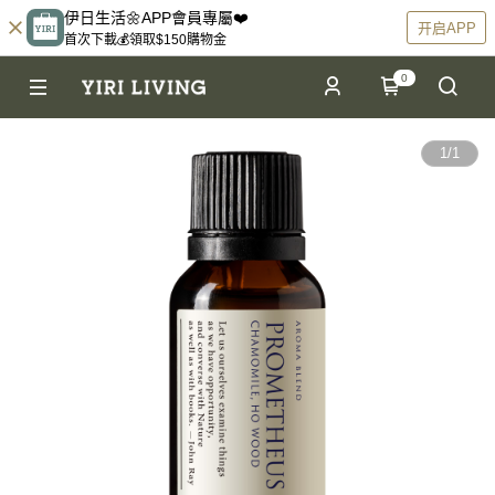
伊日生活🌼APP會員專屬❤️
开启APP
首次下載💰領取$150購物金
0
1
/
1