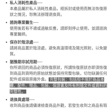
──
私人消耗性產品
若款項超過繳費期限，將根據當次的金額加收年利率 16% 的逾期滯納金。
本產品屬於私人消耗性產品，經拆封或使用而無法恢復原
未成年的使用者，請事先徵得法定代理人或監護人之同意方可使用
AFTEE。
狀之情況，恕無法辦理退換貨。
若您對於個人資料之處理、利用有任何疑問，或欲行使相關法律權利，請聯
──
諮詢專業醫生
繫恩沛科技股份有限公司。若您不同意我們將上開所示之個人資料，連同必
使用後若有不適或過敏反應，請即刻停止使用，並請諮詢
要之購買訂單資訊提供予 AFTEE ，或讓 AFTEE 蒐集處理利用您的個人資
專業醫師。
料，請勿選用本服務。
──
保存於陰涼處
請將商品置於陰涼處，避免高溫環境及陽光照射，以免變
質。
──
猶豫期非試用期
你所退回的商品必須恢復原狀，所謂恢復原狀亦即須恢復
到商品到貨時的原始狀態並保持完整包裝，切勿缺漏任何
配件或損毀原廠外盒。
完整包裝：包括但不限於商品本
體、配件、贈品、包裝、保證書及所有附隨文件或資料的
完整性。
──
退換貨處理
收到商品後請儘速檢查商品外觀，若發生收到之商品有瑕