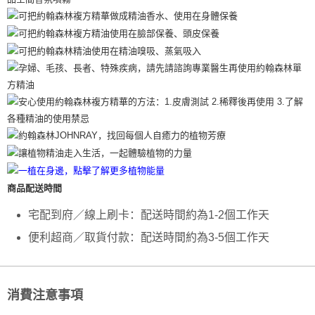
每笔NT$130，满NT$2,000(含以上)免运费
5. 收到商品當下無需繳費，確認無誤後，請再利用繳費通知簡訊或AFTEE
APP於四大便利商店‧ATM/網銀等方式進行付款。
付款後全家取貨
請留意繳費期限為 14 天。唯有下載 AFTEE App 成為 AFTEE 會員者方能享
每笔NT$130，满NT$2,000(含以上)免运费
有最長 45 天內付款之服務。
7-11取貨付款
繳費期限，為商家向您請款的時間，再加上使用AFTEE可延長的天數所計算
每笔NT$130，满NT$2,000(含以上)免运费
出。使用AFTEE下訂可以延長您收到商品前的繳費天數，但無法保證一定能
夠在期限內收到商品(例如:預購商品或預計到貨時間較長者)。因此無論收到
付款後7-11取貨
商品與否，仍需要請您在AFTEE規定的時間內完成繳費。
每笔NT$130，满NT$2,000(含以上)免运费
二、付款限制
1. 初次使用 AFTEE 時，將依認證結果及本公司審查結果，核予每個人不同
宅配
之上限額度
商品配送時間
2. 結帳金額須大於NT$30
每笔NT$100，满NT$1,800(含以上)免运费
3. 目前僅支援台灣會員
宅配到府／線上刷卡：配送時間約為1-2個工作天
三、聲明條款
便利超商／取貨付款：配送時間約為3-5個工作天
「AFTEE先享後付」(下稱本服務)乃由恩沛科技股份有限公司(下稱 AFTEE )
所提供，並由 AFTEE 向您收取款項。因使用本服務所須提供之個人資料(包
含但不限於訂購人姓名、電話，收件人姓名、電話、收件地址)，將交付予
AFTEE 於本服務必要服務範圍內運用。關於 AFTEE 對於個人資料之蒐集、
處理、利用，詳參 AFTEE 官網之『個人資料蒐集、處理及利用告知聲明』
消費注意事項
（
https://aftee.tw/privacypolicy/
）。