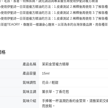
台灣樂
台新國
Google Pa
台灣樂
全盈+PAY
AFTEE先
相關說明
【關於「A
ATM付款
AFTEE
便利好安
１．簡單
２．便利
運送方式
規格
３．安心
全家取貨
【「AFT
產品名稱
茉莉金萱複方精華
每筆NT$1
１．於結帳
付」結帳
產品容量
15ml
付款後全
２．訂單
３．收到繳
每筆NT$1
氣味調性
花朵 / 輕甜
／ATM／
※ 請注意
7-11取貨
氣味主調
薰衣草、丁香花苞
絡購買商品
先享後付
每筆NT$1
※ 交易是
氣味介紹
手捧著一杯溫潤奶香的金萱茶，清雅茉莉交
是否繳費成
付款後7-1
而放鬆。