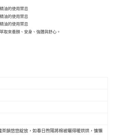
天信用卡公司
際商業銀行
中國信託商業銀行
y
天信用卡公司
享後付
FTEE先享後付」】
先享後付是「在收到商品之後才付款」的支付方式。 讓您購物簡單
心！
：不需註冊會員、不需綁卡、不需儲值。
：只要手機號碼，簡訊認證，即可結帳。
：先確認商品／服務後，再付款。
付款
EE先享後付」結帳流程】
30，滿NT$2,000(含以上)免運費
方式選擇「AFTEE先享後付」後，將跳轉至「AFTEE先享後
頁面，進行簡訊認證並確認金額後，即可完成結帳。
家取貨
成立數日內，您將收到繳費通知簡訊。
費通知簡訊後14天內，點擊此簡訊中的連結，可透過四大超商
30，滿NT$2,000(含以上)免運費
網路銀行／等多元方式進行付款，方視為交易完成。
：結帳手續完成當下不需立刻繳費，但若您需要取消訂單，請聯
付款
的店家。未經商家同意取消之訂單仍視為有效，需透過AFTEE
繳納相關費用。
30，滿NT$2,000(含以上)免運費
否成功請以「AFTEE先享後付 」之結帳頁面顯示為準，若有關於
織茶韻悠悠綻放，如春日煦陽將棉被曬得暖烘烘，慵懶
功／繳費後需取消欲退款等相關疑問，請聯繫「AFTEE先享後
1取貨