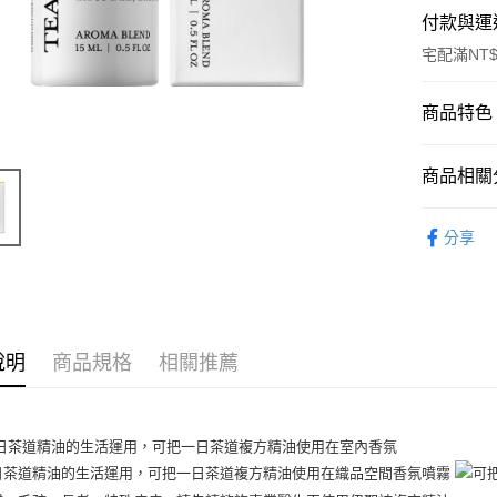
付款與運
宅配滿NT$
付款方式
商品特色
信用卡一
商品編號
商品相關分
5192499
信用卡分
商品特色
精油專區 Ess
3 期 
分享
主調：
6 期 
合作金
氣味調性
華南商
介紹：
合作金
超商取貨
上海商
華南商
綻放，
國泰世
LINE Pay
上海商
銷售重點
臺灣中
說明
商品規格
相關推薦
國泰世
匯豐（
花朵 / 輕
Apple Pay
臺灣中
聯邦商
匯豐（
街口支付
元大商
聯邦商
玉山商
元大商
悠遊付
台新國
玉山商