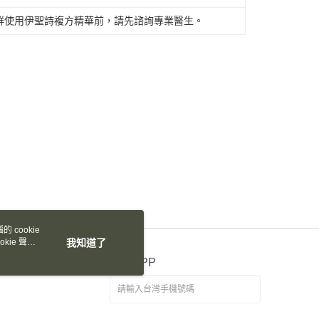
援中心」
https://netprotections.freshdesk.com/support/home
30，滿NT$2,000(含以上)免運費
群使用伊聖詩複方精華前，請先諮詢專業醫生。
項】
恩沛科技股份有限公司提供之「AFTEE先享後付」服務完成之
依本服務之必要範圍內提供個人資料，並將交易相關給付款項請
00，滿NT$1,800(含以上)免運費
讓予恩沛科技股份有限公司。
個人資料處理事宜，請瀏覽以下網址：
ee.tw/terms/#terms3
年的使用者請事先徵得法定代理人或監護人之同意方可使用
E先享後付」，若未經同意申辦者引起之損失，本公司不負相關責
AFTEE先享後付」時，將依據個別帳號之用戶狀況，依本公司
核予不同之上限額度；若仍有額度不足之情形，本公司將視審查
用戶進行身份認證。
一人註冊多個帳號或使用他人資訊註冊。若發現惡意使用之情
科技股份有限公司將有權停止該用戶之使用額度並採取法律行
 cookie
kie 聲明
我知道了
官方APP