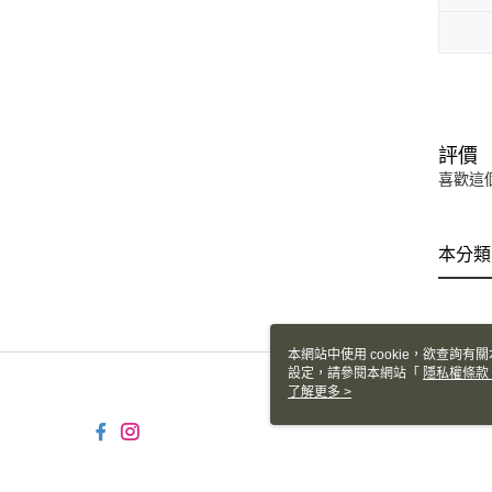
評價
喜歡這
本分類
本網站中使用 cookie，欲查詢有關
設定，請參閱本網站「
隱私權條款
使用 cookie。
了解更多 >