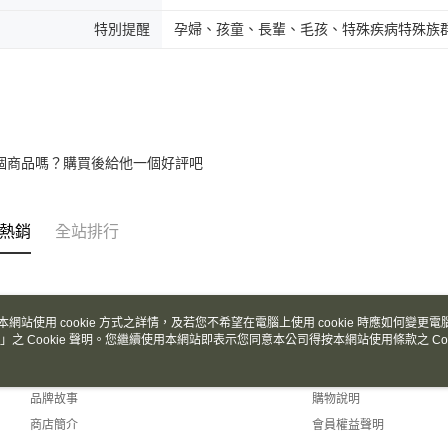
付客戶支
每筆NT$1
特別提醒
孕婦、孩童、長輩、毛孩、特殊疾病特殊族
【注意事
宅配
１．透過由
交易，需
每筆NT$1
求債權轉
２．關於
https://aft
３．未成
個商品嗎？購買後給他一個好評吧
「AFTE
任。
４．使用「
即時審查
熱銷
全站排行
結果請求
５．嚴禁
形，恩沛
動。
本網站使用 cookie 方式之詳情，及若您不希望在電腦上使用 cookie 時應如何變更電腦的
」之 Cookie 聲明。您繼續使用本網站即表示您同意本公司得按本網站使用條款之 Coo
關於我們
客服資訊
品牌故事
購物說明
商店簡介
會員權益聲明