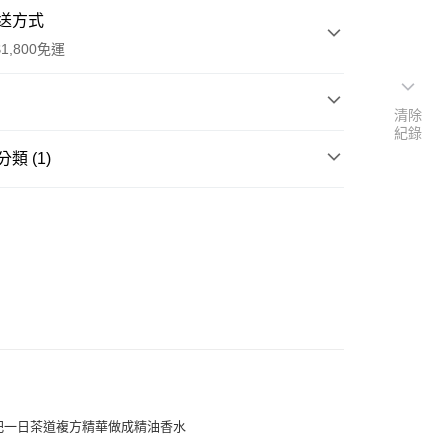
送方式
1,800免運
清除
紀錄
次付款
類 (1)
期付款
ential Oil
複方精華
0 利率 每期
NT$460
21家銀行
薰衣草、丁香花苞
0 利率 每期
NT$230
21家銀行
庫商業銀行
第一商業銀行
：花朵 / 輕甜
業銀行
彰化商業銀行
手捧著一杯溫潤奶香的金萱茶，清雅茉莉交織茶韻悠悠
庫商業銀行
第一商業銀行
付款
業儲蓄銀行
台北富邦商業銀行
業銀行
彰化商業銀行
如春日煦陽將棉被曬得暖烘烘，慵懶而放鬆。
華商業銀行
兆豐國際商業銀行
業儲蓄銀行
台北富邦商業銀行
小企業銀行
台中商業銀行
華商業銀行
兆豐國際商業銀行
台灣）商業銀行
華泰商業銀行
甜
小企業銀行
台中商業銀行
業銀行
遠東國際商業銀行
台灣）商業銀行
華泰商業銀行
業銀行
永豐商業銀行
業銀行
遠東國際商業銀行
業銀行
星展（台灣）商業銀行
業銀行
永豐商業銀行
際商業銀行
中國信託商業銀行
業銀行
星展（台灣）商業銀行