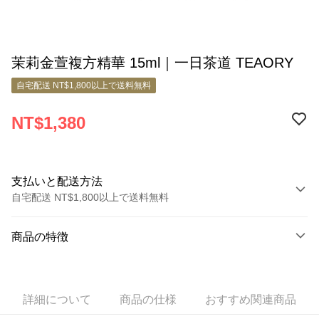
茉莉金萱複方精華 15ml｜一日茶道 TEAORY
自宅配送 NT$1,800以上で送料無料
NT$1,380
支払いと配送方法
自宅配送 NT$1,800以上で送料無料
お支払い方法
商品の特徴
クレジットカード1回払い
商品番号
クレジットカード分割払い
5192499
3回払い、金利0、毎回
NT$460
21行の銀行
詳細について
商品の仕様
おすすめ関連商品
商品の特徴
6回払い、金利0、毎回
NT$230
21行の銀行
合作金庫商業銀行
第一商業銀行