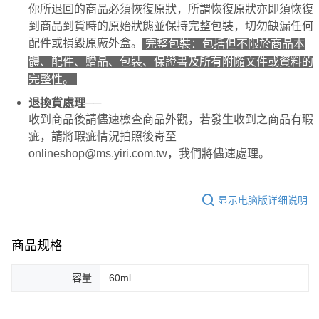
你所退回的商品必須恢復原狀，所謂恢復原狀亦即須恢復
若款項超過繳費期限，將根據當次的金額加收年利率 16% 的逾期滯納金。
到商品到貨時的原始狀態並保持完整包裝，切勿缺漏任何
未成年的使用者，請事先徵得法定代理人或監護人之同意方可使用
AFTEE。
配件或損毀原廠外盒。
完整包裝：包括但不限於商品本
體、配件、贈品、包裝、保證書及所有附隨文件或資料的
若您對於個人資料之處理、利用有任何疑問，或欲行使相關法律權利，請聯
繫恩沛科技股份有限公司。若您不同意我們將上開所示之個人資料，連同必
完整性。
要之購買訂單資訊提供予 AFTEE ，或讓 AFTEE 蒐集處理利用您的個人資
──
退換貨處理
料，請勿選用本服務。
收到商品後請儘速檢查商品外觀，若發生收到之商品有瑕
疵，請將瑕疵情況拍照後寄至
onlineshop@ms.yiri.com.tw，我們將儘速處理。
显示电脑版详细说明
商品规格
容量
60ml