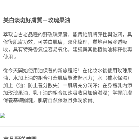
萃取自古老品種的野玫瑰果實，能帶給肌膚彈性與滋潤，具修復
华南商业银行
彰化商业银行
合作金库商业银行
第一商业银行
超商取货付款
肌膚功效，可美白肌膚，淡化紋理，質地容易滲透吸收，具有特
上海商业储蓄银行
台北富邦商业银行
华南商业银行
彰化商业银行
国泰世华商业银行
兆丰国际商业银行
殊香氣但容易氧化，建議與其他植物油稀釋後再使用 。
美白淡斑好膚質－玫瑰果油
LINE Pay
上海商业储蓄银行
台北富邦商业银行
台湾中小企业银行
台中商业银行
国泰世华商业银行
兆丰国际商业银行
销售重点
汇丰（台湾）商业银行
华泰商业银行
Apple Pay
萃取自古老品種的野玫瑰果實，能帶給肌膚彈性與滋潤，具
台湾中小企业银行
台中商业银行
联邦商业银行
远东国际商业银行
JOHNRAY約翰森林基底油系列
汇丰（台湾）商业银行
华泰商业银行
修復肌膚功效，可美白肌膚，淡化紋理，質地容易滲透吸
街口支付
元大商业银行
永丰商业银行
联邦商业银行
远东国际商业银行
收，具有特殊香氣但容易氧化，建議與其他植物油稀釋後再
玉山商业银行
星展（台湾）商业银行
元大商业银行
永丰商业银行
悠遊付
使用 。
台新国际商业银行
中国信托商业银行
玉山商业银行
星展（台湾）商业银行
台湾乐天信用卡公司
台新国际商业银行
中国信托商业银行
Google Pay
從今天開始使用油保養的新旅程吧！在化妝水後使用玫瑰果
台湾乐天信用卡公司
油，水加上油的組合打造肌膚豐沛儲水力；水（補水保濕）
Plus PAY
加上（油：防止養分散失）＝肌膚充分潤澤；在身體乳內添
AFTEE先享后付
加玫瑰果油，乳＋油的組合加速吸收且加倍滋潤；掌握肌膚
相关说明
保養基礎關鍵，肌膚自然保濕且彈潤緊實。
一、關於 AFTEE先享後付
ATM付款
1. 於付款方式選擇AFTEE先享後付，將跳出AFTEE先享後付手機驗證視
窗。
2. 進行簡訊驗證之後，即可完成結帳手續。
运送方式
3. 訂單確認後不需事先繳費，商品會配送至您的指定地址。
4. 下訂完成後，您的手機會收到一封繳費通知簡訊，APP會員則會收到
全家取貨付款
AFTEE APP推播通知。