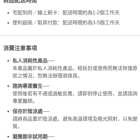
商品配送時間
每笔NT$130，满NT$2,000(含以上)免运费
5. 收到商品當下無需繳費，確認無誤後，請再利用繳費通知簡訊或AFTEE
APP於四大便利商店‧ATM/網銀等方式進行付款。
宅配到府／線上刷卡：配送時間約為1-2個工作天
付款後全家取貨
請留意繳費期限為 14 天。唯有下載 AFTEE App 成為 AFTEE 會員者方能享
便利超商／取貨付款：配送時間約為3-5個工作天
每笔NT$130，满NT$2,000(含以上)免运费
有最長 45 天內付款之服務。
7-11取貨付款
繳費期限，為商家向您請款的時間，再加上使用AFTEE可延長的天數所計算
每笔NT$130，满NT$2,000(含以上)免运费
出。使用AFTEE下訂可以延長您收到商品前的繳費天數，但無法保證一定能
消費注意事項
夠在期限內收到商品(例如:預購商品或預計到貨時間較長者)。因此無論收到
付款後7-11取貨
商品與否，仍需要請您在AFTEE規定的時間內完成繳費。
──
私人消耗性產品
每笔NT$130，满NT$2,000(含以上)免运费
二、付款限制
本產品屬於私人消耗性產品，經拆封或使用而無法恢復原
1. 初次使用 AFTEE 時，將依認證結果及本公司審查結果，核予每個人不同
狀之情況，恕無法辦理退換貨。
宅配
之上限額度
2. 結帳金額須大於NT$30
每笔NT$100，满NT$1,800(含以上)免运费
──
諮詢專業醫生
3. 目前僅支援台灣會員
使用後若有不適或過敏反應，請即刻停止使用，並請諮詢
專業醫師。
三、聲明條款
「AFTEE先享後付」(下稱本服務)乃由恩沛科技股份有限公司(下稱 AFTEE )
──
保存於陰涼處
所提供，並由 AFTEE 向您收取款項。因使用本服務所須提供之個人資料(包
含但不限於訂購人姓名、電話，收件人姓名、電話、收件地址)，將交付予
請將商品置於陰涼處，避免高溫環境及陽光照射，以免變
AFTEE 於本服務必要服務範圍內運用。關於 AFTEE 對於個人資料之蒐集、
質。
處理、利用，詳參 AFTEE 官網之『個人資料蒐集、處理及利用告知聲明』
（
https://aftee.tw/privacypolicy/
）。
──
猶豫期非試用期