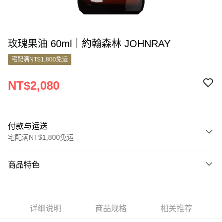
玫瑰果油 60ml｜約翰森林 JOHNRAY
宅配满NT$1,800免运
NT$2,080
付款与运送
宅配满NT$1,800免运
付款方式
商品特色
信用卡一次付款
商品编号
信用卡分期付款
5264065
3期 0利率，每期
NT$693
21家银行
详细说明
商品规格
相关推荐
商品特色
6期 0利率，每期
NT$346
21家银行
合作金库商业银行
第一商业银行