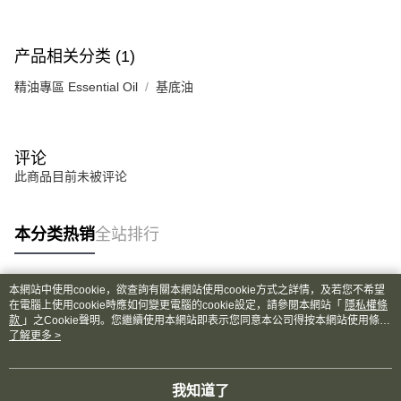
产品相关分类 (1)
精油專區 Essential Oil
基底油
评论
此商品目前未被评论
本分类热销
全站排行
本網站中使用cookie，欲查詢有關本網站使用cookie方式之詳情，及若您不希望
热门标签
在電腦上使用cookie時應如何變更電腦的cookie設定，請參閱本網站「
隱私權條
款
」之Cookie聲明。您繼續使用本網站即表示您同意本公司得按本網站使用條款
之Cookie聲明使用cookie。
了解更多 >
我知道了