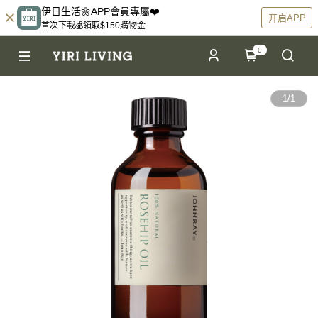
伊日生活🌼APP會員專屬❤️
开启APP
首次下載💰領取$150購物金
0
1
/
1