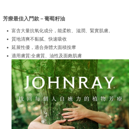
JOHNRAY約翰森林基底油系列
華南商業銀行
彰化商業銀行
合作金庫商業銀行
第一商業銀行
コンビニ店頭代金引換
上海商業儲蓄銀行
台北富邦商業銀行
華南商業銀行
彰化商業銀行
国泰世華商業銀行
兆豐國際商業銀行
芳療最佳入門款－葡萄籽油
LINE Pay
上海商業儲蓄銀行
台北富邦商業銀行
台湾中小企業銀行
台中商業銀行
国泰世華商業銀行
兆豐國際商業銀行
HSBC(台湾)商業銀行
華泰商業銀行
Apple Pay
富含大量抗氧化成分，能柔軟、滋潤、緊實肌膚。
台湾中小企業銀行
台中商業銀行
聯邦商業銀行
遠東国際商業銀行
HSBC(台湾)商業銀行
華泰商業銀行
質地清爽不黏膩、快速吸收
JKOPAY
元大商業銀行
永豐商業銀行
聯邦商業銀行
遠東国際商業銀行
玉山商業銀行
星展(台湾)商業銀行
延展性優，適合身體大面積按摩
元大商業銀行
永豐商業銀行
Easy Wallet
台新國際商業銀行
中国信託商業銀行
玉山商業銀行
星展(台湾)商業銀行
適用膚質:全膚質、油性及面皰肌膚
台湾楽天クレジットカード会社
台新國際商業銀行
中国信託商業銀行
Google Pay
台湾楽天クレジットカード会社
Plus Pay
AFTEE代金後払い
説明
一、 AFTEE代金後払いについて
ATM払い
1.お支払い方法でAFTEE代金後払いを選択すると、携帯電話認証ウィンド
ウが表示されます。
2.SMSで認証してお支払い手続を進めてください。
配送方法
3.注文するときのお支払いは不要です。商品はご指定の住所に配送されま
す。
全家取貨付款
4.ご注文が完了すると、携帯に支払い通知のSMSが届きます。アプリ会員