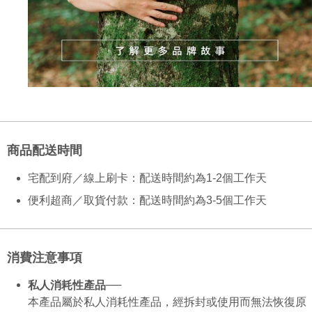
配送毎にNT$130、NT$2,000以上で送料無料
の場合は、AFTEE アプリプッシュ通知が届きます。
5.商品受け取り時のお支払いは不要です。商品を確かめてから、SMSまた
付款後全家取貨
はアプリの通知に従って、4大コンビニ、またはATM/オンラインバンキン
グでお支払いください。
配送毎にNT$130、NT$2,000以上で送料無料
代金納付期限は最短で 14 日以内ですので、ご注意ください。AFTEE アプ
7-11取貨付款
リをダウンロードして AFTEE 会員になるとお支払い期限を最長 45 日以内
配送毎にNT$130、NT$2,000以上で送料無料
まで延長できます。
付款後7-11取貨
お支払期限は、ショップが請求した期日と、AFTEEで延長できる日数をも
とに計算されます。AFTEEで注文すると、商品を受け取るまで支払い期限
配送毎にNT$130、NT$2,000以上で送料無料
を延長できますが、商品を期限内に受け取れない場合があります（例：予
商品配送時間
約商品や商品到着日が比較的遅い商品）。そのため、商品到着の有無に関
宅配
わらず、AFTEEで指定された期限内にお支払いください。
宅配到府／線上刷卡：配送時間約為1-2個工作天
配送毎にNT$100、NT$1,800以上で送料無料
二、支払い限度額
便利超商／取貨付款：配送時間約為3-5個工作天
1.初回 AFTEEを ご利用の際に、認証結果及び当社の審査の結果に基づ
き、限度額が設定されます。
2.決済金額は最低NT$20です。
3.現在、台湾の会員のみご利用いただけます。
消費注意事項
三、利用規約「AFTEE代金後払い」（以下当サービスという）はネットプ
──
私人消耗性產品
ロテクションズ（以下 AFTEE という）が提供し、AFTEEが代金を徴収し
ます。当サービスご利用の際に提供しなければならない個人情報（注文者
本產品屬於私人消耗性產品，經拆封或使用而無法恢復原
の氏名、電話番号、受取人の氏名、電話番号、受取人住所を含むがこれに