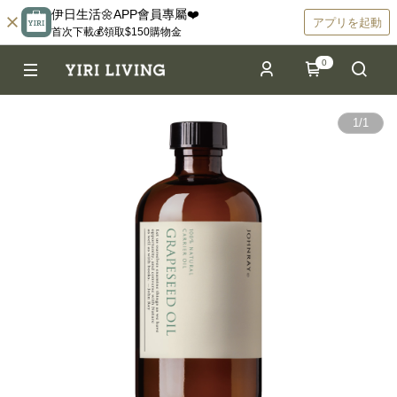
伊日生活🌼APP會員專屬❤️
アプリを起動
首次下載💰領取$150購物金
0
1
/
1