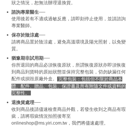
狀之情況，恕無法辦理退換貨。
限らない）は、AFTEEに渡され当サービスで必要な範囲内で利用されま
す。AFTEEの個人情報の収集、処理、利用について、詳細はAFTEE公式ホ
──
諮詢專業醫生
ームページの『個人情報の収集、処理及び利用に関する声明』をご参照く
使用後若有不適或過敏反應，請即刻停止使用，並請諮詢
ださい（
https://aftee.tw/privacypolicy/
）。
專業醫師。
AFTEEの初回ご利用の際に、審査を通過すれば、最高額がNT$10,000にな
──
保存於陰涼處
ります。支払い期限を過ぎた場合、その金額に基づいて年利20%の遅延滞
納金が加算されます。未成年の利用者は、事前に法定代理人または後見人
請將商品置於陰涼處，避免高溫環境及陽光照射，以免變
の同意を得ればAFTEEをご利用いただけます。
質。
個人情報の処理、利用について疑問がある、または関連する法律の権利を
──
猶豫期非試用期
行使したい場合は、ネットプロテクションズ
cs_tw@netprotections.co.jp
你所退回的商品必須恢復原狀，所謂恢復原狀亦即須恢復
にご連絡ください。上記に示した個人情報を、必要な購入注文書とあわせ
てAFTEEにご提供いただく、またはAFTEEにあなたの個人情報の収集、処
到商品到貨時的原始狀態並保持完整包裝，切勿缺漏任何
理、利用を許可することににご同意いただけない場合は、当サービスを選
配件或損毀原廠外盒。
完整包裝：包括但不限於商品本
択しないでください。
體、配件、贈品、包裝、保證書及所有附隨文件或資料的
完整性。
──
退換貨處理
收到商品後請儘速檢查商品外觀，若發生收到之商品有瑕
疵，請將瑕疵情況拍照後寄至
onlineshop@ms.yiri.com.tw，我們將儘速處理。