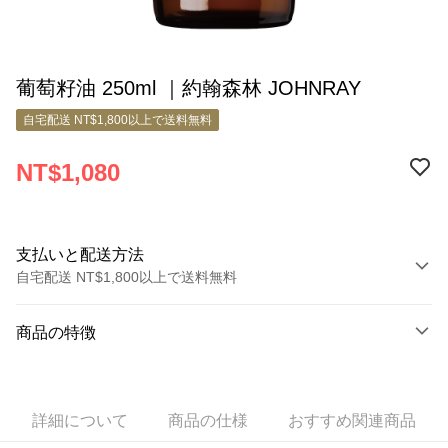
葡萄籽油 250ml ｜約翰森林 JOHNRAY
自宅配送 NT$1,800以上で送料無料
NT$1,080
支払いと配送方法
自宅配送 NT$1,800以上で送料無料
お支払い方法
商品の特徴
クレジットカード1回払い
商品番号
クレジットカード分割払い
5264559
3回払い、金利0、毎回
NT$360
21行の銀行
詳細について
商品の仕様
おすすめ関連商品
セールスポイント
6回払い、金利0、毎回
NT$180
21行の銀行
合作金庫商業銀行
第一商業銀行