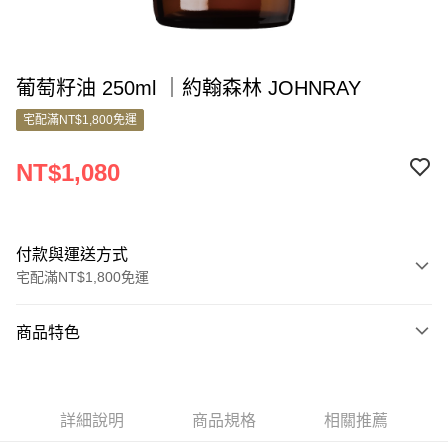
葡萄籽油 250ml ｜約翰森林 JOHNRAY
宅配滿NT$1,800免運
NT$1,080
付款與運送方式
宅配滿NT$1,800免運
付款方式
商品特色
信用卡一次付款
商品編號
信用卡分期付款
5264559
3 期 0 利率 每期
NT$360
21家銀行
詳細說明
商品規格
相關推薦
銷售重點
6 期 0 利率 每期
NT$180
21家銀行
合作金庫商業銀行
第一商業銀行