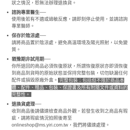
請求用戶進行身份認證。
狀之情況，恕無法辦理退換貨。
５．嚴禁一人註冊多個帳號或使用他人資訊註冊。若發現惡意使用之情形，
恩沛科技股份有限公司將有權停止該用戶之使用額度並採取法律行動。
──
諮詢專業醫生
使用後若有不適或過敏反應，請即刻停止使用，並請諮詢
專業醫師。
──
保存於陰涼處
請將商品置於陰涼處，避免高溫環境及陽光照射，以免變
質。
──
猶豫期非試用期
你所退回的商品必須恢復原狀，所謂恢復原狀亦即須恢復
到商品到貨時的原始狀態並保持完整包裝，切勿缺漏任何
配件或損毀原廠外盒。
完整包裝：包括但不限於商品本
體、配件、贈品、包裝、保證書及所有附隨文件或資料的
完整性。
──
退換貨處理
收到商品後請儘速檢查商品外觀，若發生收到之商品有瑕
疵，請將瑕疵情況拍照後寄至
onlineshop@ms.yiri.com.tw，我們將儘速處理。