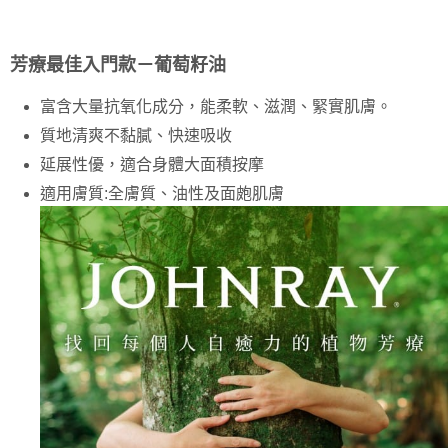
JOHNRAY約翰森林基底油系列
華南商業銀行
彰化商業銀行
合作金庫商業銀行
第一商業銀行
超商取貨付款
上海商業儲蓄銀行
台北富邦商業銀行
華南商業銀行
彰化商業銀行
國泰世華商業銀行
兆豐國際商業銀行
芳療最佳入門款－葡萄籽油
LINE Pay
上海商業儲蓄銀行
台北富邦商業銀行
臺灣中小企業銀行
台中商業銀行
國泰世華商業銀行
兆豐國際商業銀行
匯豐（台灣）商業銀行
華泰商業銀行
Apple Pay
富含大量抗氧化成分，能柔軟、滋潤、緊實肌膚。
臺灣中小企業銀行
台中商業銀行
聯邦商業銀行
遠東國際商業銀行
匯豐（台灣）商業銀行
華泰商業銀行
質地清爽不黏膩、快速吸收
街口支付
元大商業銀行
永豐商業銀行
聯邦商業銀行
遠東國際商業銀行
延展性優，適合身體大面積按摩
玉山商業銀行
星展（台灣）商業銀行
元大商業銀行
永豐商業銀行
悠遊付
台新國際商業銀行
中國信託商業銀行
適用膚質:全膚質、油性及面皰肌膚
玉山商業銀行
星展（台灣）商業銀行
台灣樂天信用卡公司
台新國際商業銀行
中國信託商業銀行
Google Pay
台灣樂天信用卡公司
全盈+PAY
AFTEE先享後付
相關說明
【關於「AFTEE先享後付」】
ATM付款
AFTEE先享後付是「在收到商品之後才付款」的支付方式。 讓您購物簡單
便利好安心！
１．簡單：不需註冊會員、不需綁卡、不需儲值。
運送方式
２．便利：只要手機號碼，簡訊認證，即可結帳。
３．安心：先確認商品／服務後，再付款。
全家取貨付款