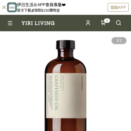
伊日生活🌼APP會員專屬❤️
開啟APP
首次下載💰領取$150購物金
0
1
/
1