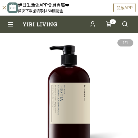
伊日生活🌼APP會員專屬❤️
開啟APP
首次下載💰領取$150購物金
0
1
/
1