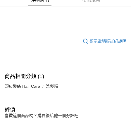
商品特色
6 期 0 利率 每期
NT$246
21家銀行
合作金庫商業銀行
第一商業銀行
添加洋甘菊精油、雪松精油，溫和修護力，養護敏弱受損頭皮。
華南商業銀行
彰化商業銀行
合作金庫商業銀行
第一商業銀行
超商取貨付款
精油配方護髮保養適合敏感頭皮、乾性頭皮、染燙髮使用。
上海商業儲蓄銀行
台北富邦商業銀行
華南商業銀行
彰化商業銀行
國泰世華商業銀行
兆豐國際商業銀行
LINE Pay
上海商業儲蓄銀行
台北富邦商業銀行
銷售重點
臺灣中小企業銀行
台中商業銀行
國泰世華商業銀行
兆豐國際商業銀行
染燙敏感適用
匯豐（台灣）商業銀行
華泰商業銀行
Apple Pay
臺灣中小企業銀行
台中商業銀行
顯示電腦版詳細說明
聯邦商業銀行
遠東國際商業銀行
匯豐（台灣）商業銀行
華泰商業銀行
街口支付
元大商業銀行
永豐商業銀行
聯邦商業銀行
遠東國際商業銀行
玉山商業銀行
星展（台灣）商業銀行
元大商業銀行
永豐商業銀行
悠遊付
台新國際商業銀行
中國信託商業銀行
玉山商業銀行
星展（台灣）商業銀行
台灣樂天信用卡公司
台新國際商業銀行
中國信託商業銀行
Google Pay
商品相關分類 (1)
台灣樂天信用卡公司
全盈+PAY
頭皮髮絲 Hair Care
洗髮精
AFTEE先享後付
相關說明
【關於「AFTEE先享後付」】
評價
ATM付款
AFTEE先享後付是「在收到商品之後才付款」的支付方式。 讓您購物簡單
喜歡這個商品嗎？購買後給他一個好評吧
便利好安心！
１．簡單：不需註冊會員、不需綁卡、不需儲值。
運送方式
２．便利：只要手機號碼，簡訊認證，即可結帳。