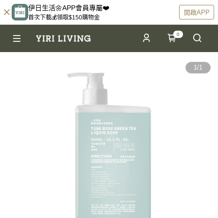
伊日生活🌼APP會員專屬❤️
開啟APP
首次下載💰領取$150購物金
0
1
/
1