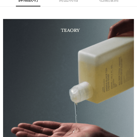
商品特色
6 期 0 利率 每期
NT$180
21家銀行
合作金庫商業銀行
第一商業銀行
氣味主調：茉莉、夜來香
華南商業銀行
彰化商業銀行
合作金庫商業銀行
第一商業銀行
超商取貨付款
回歸手工固態皂的潔淨感，和延續沐浴露的保濕特性，特別選用
上海商業儲蓄銀行
台北富邦商業銀行
華南商業銀行
彰化商業銀行
國泰世華商業銀行
兆豐國際商業銀行
日月潭紅茶萃取成分，富含兒茶素，調理肌膚、淨化毛孔，感受
LINE Pay
上海商業儲蓄銀行
台北富邦商業銀行
臺灣中小企業銀行
台中商業銀行
保濕不滑膩的淨膚新體感。
國泰世華商業銀行
兆豐國際商業銀行
匯豐（台灣）商業銀行
華泰商業銀行
Apple Pay
臺灣中小企業銀行
台中商業銀行
聯邦商業銀行
遠東國際商業銀行
銷售重點
匯豐（台灣）商業銀行
華泰商業銀行
街口支付
元大商業銀行
永豐商業銀行
清甜花香調，台灣茶萃取的淨膚新體感
聯邦商業銀行
遠東國際商業銀行
玉山商業銀行
星展（台灣）商業銀行
元大商業銀行
永豐商業銀行
悠遊付
台新國際商業銀行
中國信託商業銀行
玉山商業銀行
星展（台灣）商業銀行
台灣樂天信用卡公司
台新國際商業銀行
中國信託商業銀行
Google Pay
台灣樂天信用卡公司
全盈+PAY
AFTEE先享後付
相關說明
【關於「AFTEE先享後付」】
ATM付款
AFTEE先享後付是「在收到商品之後才付款」的支付方式。 讓您購物簡單
便利好安心！
１．簡單：不需註冊會員、不需綁卡、不需儲值。
運送方式
２．便利：只要手機號碼，簡訊認證，即可結帳。