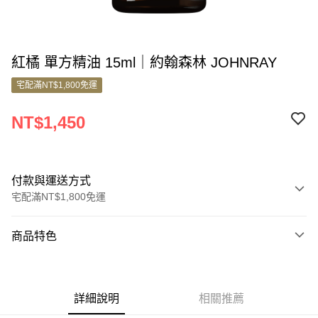
紅橘 單方精油 15ml｜約翰森林 JOHNRAY
宅配滿NT$1,800免運
NT$1,450
付款與運送方式
宅配滿NT$1,800免運
付款方式
商品特色
信用卡一次付款
商品編號
信用卡分期付款
5680047
3 期 0 利率 每期
NT$483
21家銀行
詳細說明
相關推薦
銷售重點
6 期 0 利率 每期
NT$241
21家銀行
合作金庫商業銀行
第一商業銀行