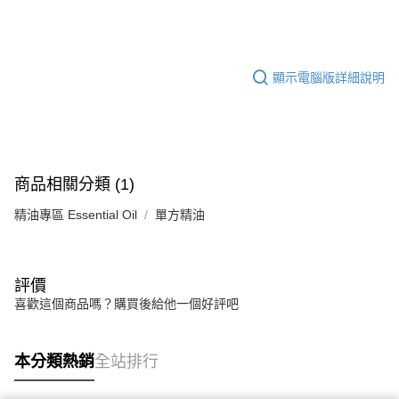
約翰森林JOHNRAY單方精油系列
華南商業銀行
彰化商業銀行
合作金庫商業銀行
第一商業銀行
超商取貨付款
上海商業儲蓄銀行
台北富邦商業銀行
華南商業銀行
彰化商業銀行
國泰世華商業銀行
兆豐國際商業銀行
LINE Pay
上海商業儲蓄銀行
台北富邦商業銀行
臺灣中小企業銀行
台中商業銀行
顯示電腦版詳細說明
國泰世華商業銀行
兆豐國際商業銀行
匯豐（台灣）商業銀行
華泰商業銀行
Apple Pay
臺灣中小企業銀行
台中商業銀行
聯邦商業銀行
遠東國際商業銀行
匯豐（台灣）商業銀行
華泰商業銀行
街口支付
元大商業銀行
永豐商業銀行
聯邦商業銀行
遠東國際商業銀行
玉山商業銀行
星展（台灣）商業銀行
元大商業銀行
永豐商業銀行
悠遊付
台新國際商業銀行
中國信託商業銀行
玉山商業銀行
星展（台灣）商業銀行
商品相關分類 (1)
台灣樂天信用卡公司
台新國際商業銀行
中國信託商業銀行
Google Pay
台灣樂天信用卡公司
精油專區 Essential Oil
單方精油
全盈+PAY
AFTEE先享後付
相關說明
評價
【關於「AFTEE先享後付」】
喜歡這個商品嗎？購買後給他一個好評吧
ATM付款
AFTEE先享後付是「在收到商品之後才付款」的支付方式。 讓您購物簡單
便利好安心！
１．簡單：不需註冊會員、不需綁卡、不需儲值。
運送方式
本分類熱銷
全站排行
２．便利：只要手機號碼，簡訊認證，即可結帳。
３．安心：先確認商品／服務後，再付款。
全家取貨付款