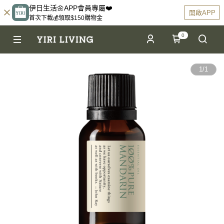
伊日生活🌼APP會員專屬❤️
開啟APP
首次下載💰領取$150購物金
0
1
/
1