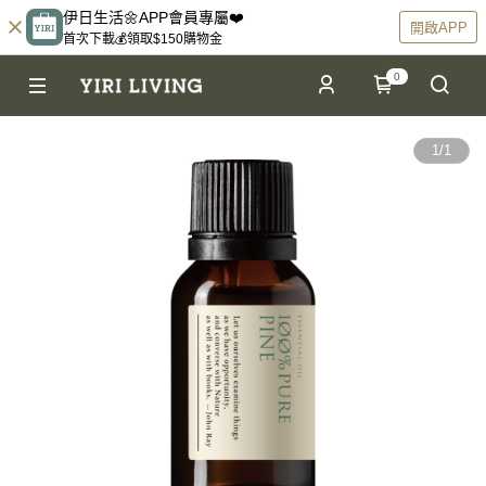
伊日生活🌼APP會員專屬❤️
開啟APP
首次下載💰領取$150購物金
0
1
/
1