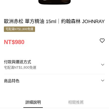
歐洲赤松 單方精油 15ml｜約翰森林 JOHNRAY
宅配滿NT$1,800免運
NT$980
付款與運送方式
宅配滿NT$1,800免運
付款方式
商品特色
信用卡一次付款
商品編號
信用卡分期付款
5680049
3 期 0 利率 每期
NT$326
21家銀行
詳細說明
相關推薦
銷售重點
6 期 0 利率 每期
NT$163
21家銀行
合作金庫商業銀行
第一商業銀行