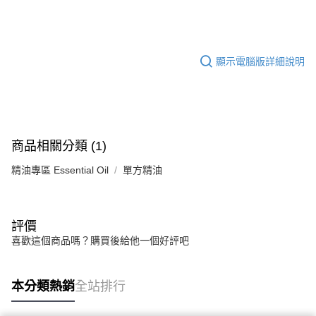
約翰森林JOHNRAY單方精油系列
華南商業銀行
彰化商業銀行
合作金庫商業銀行
第一商業銀行
超商取貨付款
上海商業儲蓄銀行
台北富邦商業銀行
華南商業銀行
彰化商業銀行
國泰世華商業銀行
兆豐國際商業銀行
LINE Pay
上海商業儲蓄銀行
台北富邦商業銀行
臺灣中小企業銀行
台中商業銀行
顯示電腦版詳細說明
國泰世華商業銀行
兆豐國際商業銀行
匯豐（台灣）商業銀行
華泰商業銀行
Apple Pay
臺灣中小企業銀行
台中商業銀行
聯邦商業銀行
遠東國際商業銀行
匯豐（台灣）商業銀行
華泰商業銀行
街口支付
元大商業銀行
永豐商業銀行
聯邦商業銀行
遠東國際商業銀行
玉山商業銀行
星展（台灣）商業銀行
元大商業銀行
永豐商業銀行
悠遊付
台新國際商業銀行
中國信託商業銀行
玉山商業銀行
星展（台灣）商業銀行
商品相關分類 (1)
台灣樂天信用卡公司
台新國際商業銀行
中國信託商業銀行
Google Pay
台灣樂天信用卡公司
精油專區 Essential Oil
單方精油
全盈+PAY
AFTEE先享後付
相關說明
評價
【關於「AFTEE先享後付」】
喜歡這個商品嗎？購買後給他一個好評吧
ATM付款
AFTEE先享後付是「在收到商品之後才付款」的支付方式。 讓您購物簡單
便利好安心！
１．簡單：不需註冊會員、不需綁卡、不需儲值。
運送方式
本分類熱銷
全站排行
２．便利：只要手機號碼，簡訊認證，即可結帳。
３．安心：先確認商品／服務後，再付款。
全家取貨付款