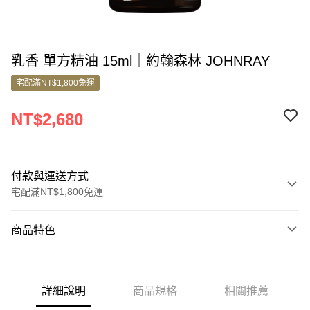
乳香 單方精油 15ml｜約翰森林 JOHNRAY
宅配滿NT$1,800免運
NT$2,680
付款與運送方式
宅配滿NT$1,800免運
付款方式
商品特色
信用卡一次付款
商品編號
信用卡分期付款
5680050
3 期 0 利率 每期
NT$893
21家銀行
詳細說明
商品規格
相關推薦
商品特色
6 期 0 利率 每期
NT$446
21家銀行
合作金庫商業銀行
第一商業銀行