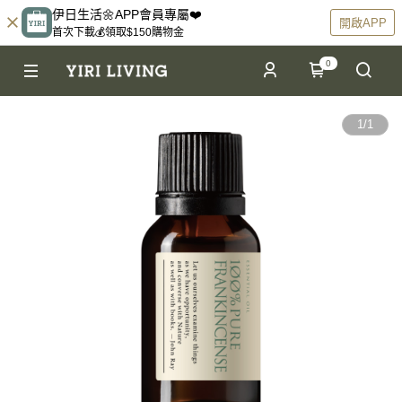
伊日生活🌼APP會員專屬❤️
開啟APP
首次下載💰領取$150購物金
0
1
/
1