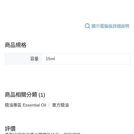
氣味輕盈、上揚，可以讓人凝聚靈性的能量，當人被侷限於過去
華南商業銀行
彰化商業銀行
合作金庫商業銀行
第一商業銀行
超商取貨付款
或被世俗所壓抑時，乳香便有助於跳脫出框架，點燃自己的內在
上海商業儲蓄銀行
台北富邦商業銀行
華南商業銀行
彰化商業銀行
國泰世華商業銀行
兆豐國際商業銀行
之光，放鬆舒緩情緒，提升靈性感受。
LINE Pay
上海商業儲蓄銀行
台北富邦商業銀行
臺灣中小企業銀行
台中商業銀行
顯示電腦版詳細說明
國泰世華商業銀行
兆豐國際商業銀行
銷售重點
匯豐（台灣）商業銀行
華泰商業銀行
Apple Pay
臺灣中小企業銀行
台中商業銀行
聯邦商業銀行
遠東國際商業銀行
放鬆舒緩情緒
匯豐（台灣）商業銀行
華泰商業銀行
街口支付
元大商業銀行
永豐商業銀行
商品規格
聯邦商業銀行
遠東國際商業銀行
玉山商業銀行
星展（台灣）商業銀行
元大商業銀行
永豐商業銀行
悠遊付
台新國際商業銀行
中國信託商業銀行
玉山商業銀行
星展（台灣）商業銀行
容量
15ml
台灣樂天信用卡公司
台新國際商業銀行
中國信託商業銀行
Google Pay
台灣樂天信用卡公司
全盈+PAY
AFTEE先享後付
商品相關分類 (1)
相關說明
【關於「AFTEE先享後付」】
精油專區 Essential Oil
單方精油
ATM付款
AFTEE先享後付是「在收到商品之後才付款」的支付方式。 讓您購物簡單
便利好安心！
１．簡單：不需註冊會員、不需綁卡、不需儲值。
運送方式
２．便利：只要手機號碼，簡訊認證，即可結帳。
評價
３．安心：先確認商品／服務後，再付款。
全家取貨付款