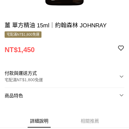
薑 單方精油 15ml｜約翰森林 JOHNRAY
宅配滿NT$1,800免運
NT$1,450
付款與運送方式
宅配滿NT$1,800免運
付款方式
商品特色
信用卡一次付款
商品編號
信用卡分期付款
5680052
3 期 0 利率 每期
NT$483
21家銀行
詳細說明
相關推薦
銷售重點
6 期 0 利率 每期
NT$241
21家銀行
合作金庫商業銀行
第一商業銀行