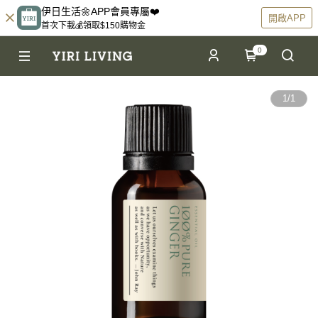
伊日生活🌼APP會員專屬❤️
開啟APP
首次下載💰領取$150購物金
0
1
/
1