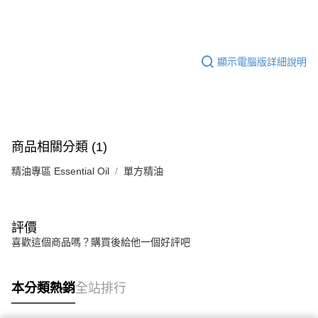
約翰森林JOHNRAY單方精油系列
華南商業銀行
彰化商業銀行
合作金庫商業銀行
第一商業銀行
超商取貨付款
上海商業儲蓄銀行
台北富邦商業銀行
華南商業銀行
彰化商業銀行
國泰世華商業銀行
兆豐國際商業銀行
LINE Pay
上海商業儲蓄銀行
台北富邦商業銀行
臺灣中小企業銀行
台中商業銀行
顯示電腦版詳細說明
國泰世華商業銀行
兆豐國際商業銀行
匯豐（台灣）商業銀行
華泰商業銀行
Apple Pay
臺灣中小企業銀行
台中商業銀行
聯邦商業銀行
遠東國際商業銀行
匯豐（台灣）商業銀行
華泰商業銀行
街口支付
元大商業銀行
永豐商業銀行
聯邦商業銀行
遠東國際商業銀行
玉山商業銀行
星展（台灣）商業銀行
元大商業銀行
永豐商業銀行
悠遊付
台新國際商業銀行
中國信託商業銀行
玉山商業銀行
星展（台灣）商業銀行
商品相關分類 (1)
台灣樂天信用卡公司
台新國際商業銀行
中國信託商業銀行
Google Pay
台灣樂天信用卡公司
精油專區 Essential Oil
單方精油
全盈+PAY
AFTEE先享後付
相關說明
評價
【關於「AFTEE先享後付」】
喜歡這個商品嗎？購買後給他一個好評吧
ATM付款
AFTEE先享後付是「在收到商品之後才付款」的支付方式。 讓您購物簡單
便利好安心！
１．簡單：不需註冊會員、不需綁卡、不需儲值。
運送方式
本分類熱銷
全站排行
２．便利：只要手機號碼，簡訊認證，即可結帳。
３．安心：先確認商品／服務後，再付款。
全家取貨付款