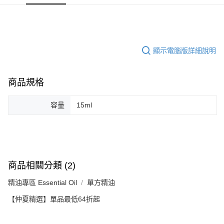
銷售重點
6 期 0 利率 每期
NT$263
21家銀行
合作金庫商業銀行
第一商業銀行
清新柑橘香氣的佛手柑單方精油，有效平衡情緒，適合日常芳療與
華南商業銀行
彰化商業銀行
合作金庫商業銀行
第一商業銀行
超商取貨付款
香氛擴香使用，為生活注入明亮愉悅的能量。
上海商業儲蓄銀行
台北富邦商業銀行
華南商業銀行
彰化商業銀行
國泰世華商業銀行
兆豐國際商業銀行
LINE Pay
上海商業儲蓄銀行
台北富邦商業銀行
臺灣中小企業銀行
台中商業銀行
顯示電腦版詳細說明
國泰世華商業銀行
兆豐國際商業銀行
匯豐（台灣）商業銀行
華泰商業銀行
Apple Pay
臺灣中小企業銀行
台中商業銀行
聯邦商業銀行
遠東國際商業銀行
匯豐（台灣）商業銀行
華泰商業銀行
街口支付
元大商業銀行
永豐商業銀行
商品規格
聯邦商業銀行
遠東國際商業銀行
玉山商業銀行
星展（台灣）商業銀行
元大商業銀行
永豐商業銀行
悠遊付
台新國際商業銀行
中國信託商業銀行
玉山商業銀行
星展（台灣）商業銀行
容量
15ml
台灣樂天信用卡公司
台新國際商業銀行
中國信託商業銀行
Google Pay
台灣樂天信用卡公司
全盈+PAY
AFTEE先享後付
商品相關分類 (2)
相關說明
【關於「AFTEE先享後付」】
精油專區 Essential Oil
單方精油
ATM付款
AFTEE先享後付是「在收到商品之後才付款」的支付方式。 讓您購物簡單
便利好安心！
【仲夏精選】單品最低64折起
１．簡單：不需註冊會員、不需綁卡、不需儲值。
運送方式
２．便利：只要手機號碼，簡訊認證，即可結帳。
３．安心：先確認商品／服務後，再付款。