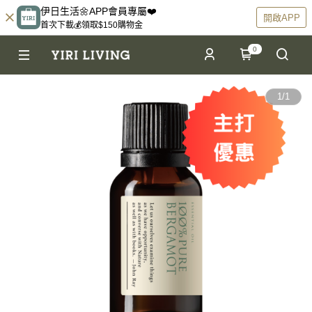
伊日生活🌼APP會員專屬❤️
開啟APP
首次下載💰領取$150購物金
0
1
/
1