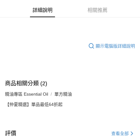
5680063
3 期 0 利率 每期
NT$316
21家銀行
詳細說明
相關推薦
銷售重點
6 期 0 利率 每期
NT$158
21家銀行
合作金庫商業銀行
第一商業銀行
約翰森林JOHNRAY單方精油系列
華南商業銀行
彰化商業銀行
合作金庫商業銀行
第一商業銀行
超商取貨付款
上海商業儲蓄銀行
台北富邦商業銀行
華南商業銀行
彰化商業銀行
國泰世華商業銀行
兆豐國際商業銀行
LINE Pay
上海商業儲蓄銀行
台北富邦商業銀行
臺灣中小企業銀行
台中商業銀行
顯示電腦版詳細說明
國泰世華商業銀行
兆豐國際商業銀行
匯豐（台灣）商業銀行
華泰商業銀行
Apple Pay
臺灣中小企業銀行
台中商業銀行
聯邦商業銀行
遠東國際商業銀行
匯豐（台灣）商業銀行
華泰商業銀行
街口支付
元大商業銀行
永豐商業銀行
聯邦商業銀行
遠東國際商業銀行
玉山商業銀行
星展（台灣）商業銀行
元大商業銀行
永豐商業銀行
悠遊付
台新國際商業銀行
中國信託商業銀行
玉山商業銀行
星展（台灣）商業銀行
商品相關分類 (2)
台灣樂天信用卡公司
台新國際商業銀行
中國信託商業銀行
Google Pay
台灣樂天信用卡公司
精油專區 Essential Oil
單方精油
全盈+PAY
【仲夏精選】單品最低64折起
AFTEE先享後付
相關說明
【關於「AFTEE先享後付」】
ATM付款
AFTEE先享後付是「在收到商品之後才付款」的支付方式。 讓您購物簡單
評價
查看全部
便利好安心！