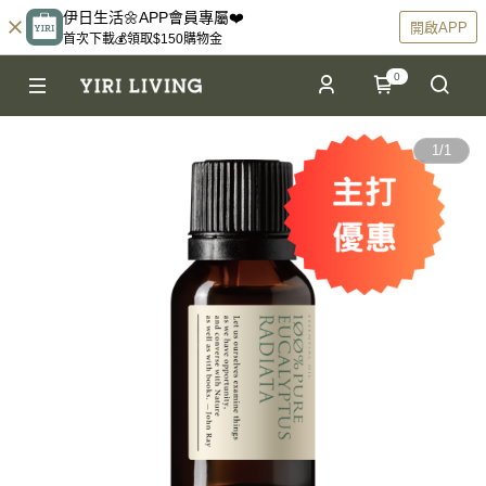
伊日生活🌼APP會員專屬❤️
開啟APP
首次下載💰領取$150購物金
0
1
/
1