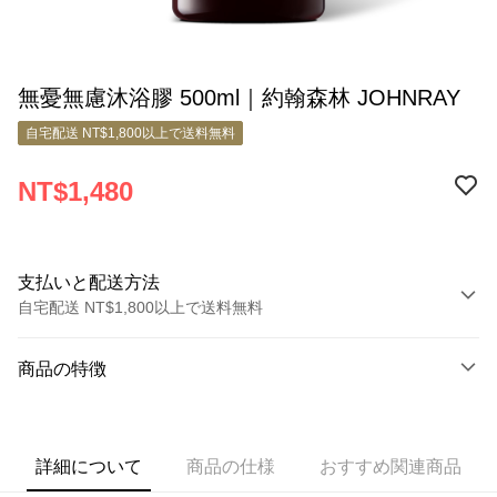
無憂無慮沐浴膠 500ml｜約翰森林 JOHNRAY
自宅配送 NT$1,800以上で送料無料
NT$1,480
支払いと配送方法
自宅配送 NT$1,800以上で送料無料
お支払い方法
商品の特徴
クレジットカード1回払い
商品番号
クレジットカード分割払い
5753403
3回払い、金利0、毎回
NT$493
21行の銀行
詳細について
商品の仕様
おすすめ関連商品
商品の特徴
6回払い、金利0、毎回
NT$246
21行の銀行
合作金庫商業銀行
第一商業銀行