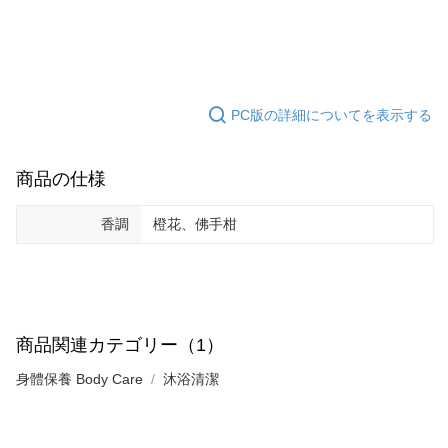
以橙花精油、佛手柑精油為主調，透過精油配方洗沐保養，沉浸
華南商業銀行
彰化商業銀行
合作金庫商業銀行
第一商業銀行
コンビニ店頭代金引換
橙花暖陽般舒壓能量，柑橘香浴釋放⾝⼼緊繃。
上海商業儲蓄銀行
台北富邦商業銀行
華南商業銀行
彰化商業銀行
国泰世華商業銀行
兆豐國際商業銀行
LINE Pay
上海商業儲蓄銀行
台北富邦商業銀行
セールスポイント
台湾中小企業銀行
台中商業銀行
国泰世華商業銀行
兆豐國際商業銀行
HSBC(台湾)商業銀行
華泰商業銀行
清新柑橘調
Apple Pay
台湾中小企業銀行
台中商業銀行
PC版の詳細についてを表示する
聯邦商業銀行
遠東国際商業銀行
HSBC(台湾)商業銀行
華泰商業銀行
JKOPAY
元大商業銀行
永豐商業銀行
聯邦商業銀行
遠東国際商業銀行
玉山商業銀行
星展(台湾)商業銀行
元大商業銀行
永豐商業銀行
商品の仕様
Easy Wallet
台新國際商業銀行
中国信託商業銀行
玉山商業銀行
星展(台湾)商業銀行
台湾楽天クレジットカード会社
台新國際商業銀行
中国信託商業銀行
Google Pay
香調
橙花、佛手柑
台湾楽天クレジットカード会社
Plus Pay
AFTEE代金後払い
説明
一、 AFTEE代金後払いについて
商品関連カテゴリー（1）
ATM払い
1.お支払い方法でAFTEE代金後払いを選択すると、携帯電話認証ウィンド
ウが表示されます。
身體保養 Body Care
沐浴清潔
2.SMSで認証してお支払い手続を進めてください。
配送方法
3.注文するときのお支払いは不要です。商品はご指定の住所に配送されま
す。
全家取貨付款
4.ご注文が完了すると、携帯に支払い通知のSMSが届きます。アプリ会員