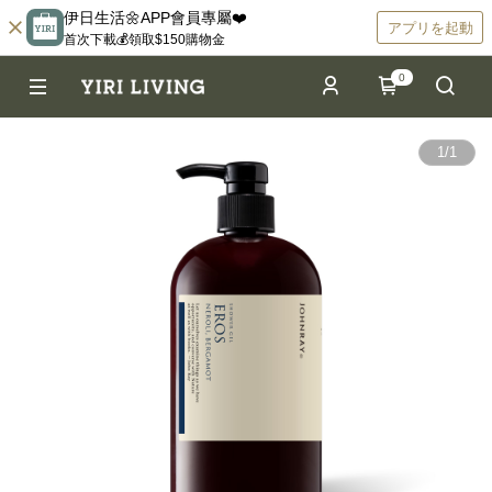
伊日生活🌼APP會員專屬❤️
アプリを起動
首次下載💰領取$150購物金
0
1
/
1