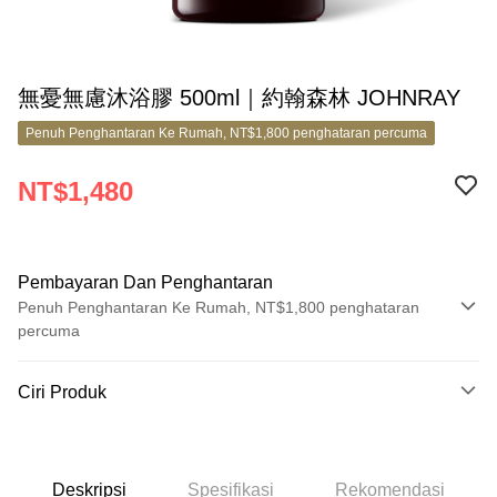
無憂無慮沐浴膠 500ml｜約翰森林 JOHNRAY
Penuh Penghantaran Ke Rumah, NT$1,800 penghataran percuma
NT$1,480
Pembayaran Dan Penghantaran
Penuh Penghantaran Ke Rumah, NT$1,800 penghataran
percuma
Kaedah Pembayaran
Ciri Produk
Kad Kredit (Bayaran Penuh)
No. Produk
Ansuran Kad Kredit
5753403
3 ansuran pada kadar faedah 0,
NT$493
setiap ansuran
Deskripsi
Spesifikasi
Rekomendasi