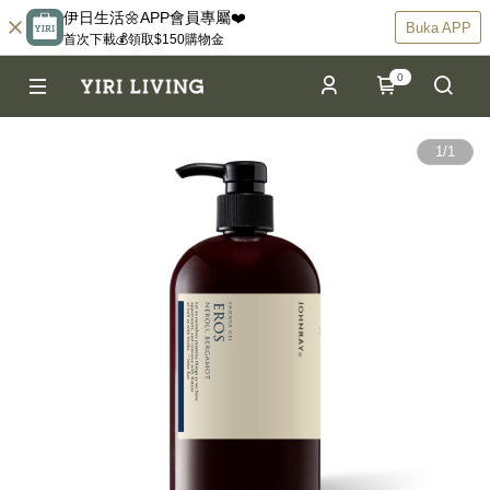
伊日生活🌼APP會員專屬❤️
Buka APP
首次下載💰領取$150購物金
0
1
/
1