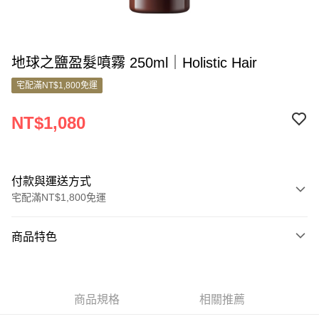
地球之鹽盈髮噴霧 250ml｜Holistic Hair
宅配滿NT$1,800免運
NT$1,080
付款與運送方式
宅配滿NT$1,800免運
付款方式
商品特色
信用卡一次付款
商品編號
信用卡分期付款
5820655
3 期 0 利率 每期
NT$360
21家銀行
商品規格
相關推薦
商品特色
6 期 0 利率 每期
NT$180
21家銀行
合作金庫商業銀行
第一商業銀行