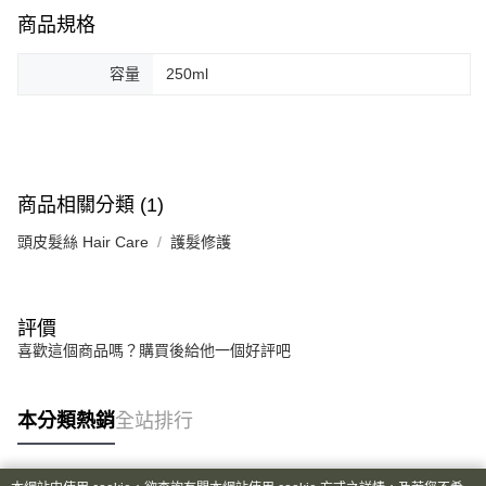
髮根蓬鬆挺立，營造蓬鬆自然線條，增強線條定型力
華南商業銀行
彰化商業銀行
商品規格
合作金庫商業銀行
第一商業銀行
超商取貨付款
造型同時兼顧保養：草本成分不含酒精不傷害髮質，好沖洗。
上海商業儲蓄銀行
台北富邦商業銀行
華南商業銀行
彰化商業銀行
國泰世華商業銀行
兆豐國際商業銀行
使用方式：搖勻後，少量多次，乾溼髮皆可
容量
250ml
LINE Pay
上海商業儲蓄銀行
台北富邦商業銀行
臺灣中小企業銀行
台中商業銀行
髮根蓬鬆：噴於髮根處，以中度熱風吹乾
國泰世華商業銀行
兆豐國際商業銀行
匯豐（台灣）商業銀行
華泰商業銀行
Apple Pay
臺灣中小企業銀行
台中商業銀行
增加頭髮線條：噴於頭髮中段，以手繞髮
聯邦商業銀行
遠東國際商業銀行
匯豐（台灣）商業銀行
華泰商業銀行
街口支付
元大商業銀行
永豐商業銀行
銷售重點
聯邦商業銀行
遠東國際商業銀行
玉山商業銀行
星展（台灣）商業銀行
元大商業銀行
永豐商業銀行
造型保養噴霧髮品
悠遊付
商品相關分類 (1)
台新國際商業銀行
中國信託商業銀行
玉山商業銀行
星展（台灣）商業銀行
台灣樂天信用卡公司
台新國際商業銀行
中國信託商業銀行
Google Pay
頭皮髮絲 Hair Care
護髮修護
台灣樂天信用卡公司
全盈+PAY
AFTEE先享後付
評價
相關說明
喜歡這個商品嗎？購買後給他一個好評吧
【關於「AFTEE先享後付」】
ATM付款
AFTEE先享後付是「在收到商品之後才付款」的支付方式。 讓您購物簡單
便利好安心！
本分類熱銷
全站排行
１．簡單：不需註冊會員、不需綁卡、不需儲值。
運送方式
２．便利：只要手機號碼，簡訊認證，即可結帳。
３．安心：先確認商品／服務後，再付款。
全家取貨付款