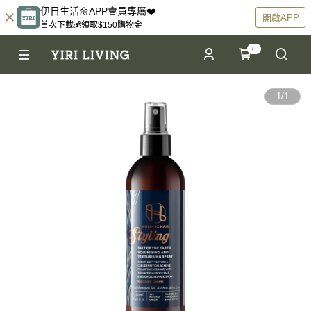
伊日生活🌼APP會員專屬❤️
開啟APP
首次下載💰領取$150購物金
0
1
/
1