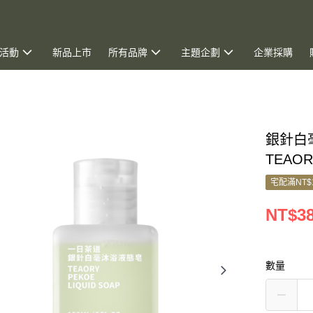
活動
新品上市
所有品牌
主題企劃
企業採購
銀針白
TEAOR
宅配滿NT$
NT$3
數量